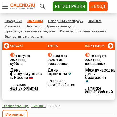
РЕГИСТРАЦИЯ
ВХОД
Праздники
Именины
Народный календарь
Хроника
Компании
Персоны
Лунный календарь
Производственные календари
Календарь путешественника
Экспертные материалы
СЕГОДНЯ
ЗАВТРА
ПОСЛЕЗАВТРА
8 августа
9 августа
10 августа
2026 года,
2026 года,
2026 года,
суббота
воскресенье
понедельник
День
День
Международны
физкультурника
строителя
день
в России
биодизеля
...а также
...а также
еще 42 события
еще 39 событий
...а также
еще 40 событий
Главная страница
/
Именины
/
12 июня
Именины