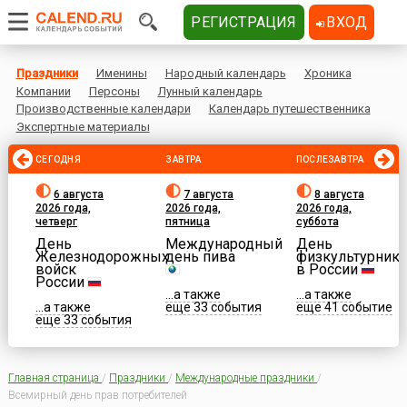
РЕГИСТРАЦИЯ
ВХОД
Праздники
Именины
Народный календарь
Хроника
Компании
Персоны
Лунный календарь
Производственные календари
Календарь путешественника
Экспертные материалы
СЕГОДНЯ
ЗАВТРА
ПОСЛЕЗАВТРА
6 августа
7 августа
8 августа
2026 года,
2026 года,
2026 года,
четверг
пятница
суббота
День
Международный
День
Железнодорожных
день пива
физкультурника
войск
в России
России
...а также
...а также
...а также
еще 33 события
еще 41 событие
еще 33 события
Главная страница
/
Праздники
/
Международные праздники
/
Всемирный день прав потребителей