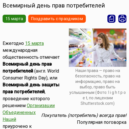
Всемирный день прав потребителей
15 марта
Поздравить с праздником
Ежегодно
15 марта
международная
общественность отмечает
Всемирный день прав
потребителей
(англ. World
Наши права — право на
безопасность, право на
Consumer Rights Day), или
информацию, право на
Всемирный день защиты
выбор, право быть
прав потребителей
,
услышанным (Фото: l i g h t p o
e t, по лицензии
проведение которого
Shutterstock.com)
решением
Организации
Объединенных
Покупатель (потребитель) всегда прав!
Наций
Популярная поговорка
приурочено к