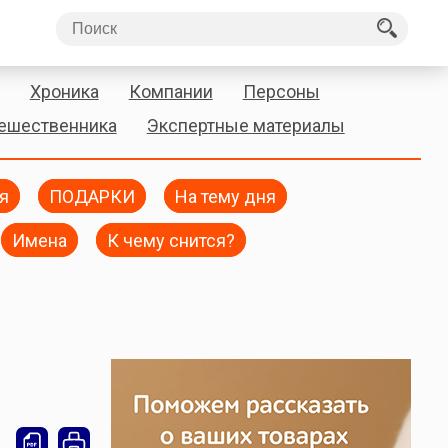
Хроника
Компании
Персоны
тешественника
Экспертные материалы
я
ПОДАРКИ
На тему дня
Имена
К чему снится?