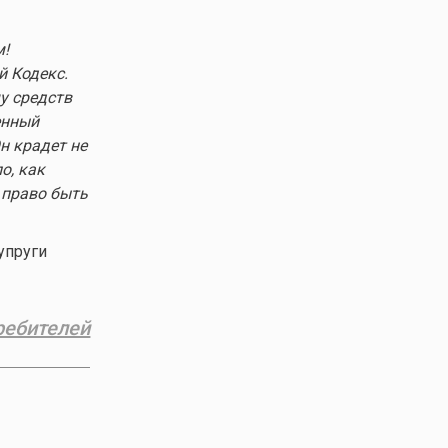
м!
й Кодекс.
у средств
енный
н крадет не
о, как
 право быть
упруги
ребителей