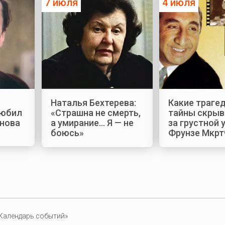
7 июля
4 июля
Наталья Бехтерева:
Какие трагед
любил
«Страшна не смерть,
тайны скрыв
нова
а умирание... Я — не
за грустной
боюсь»
Фрунзе Мкрт
Календарь событий»