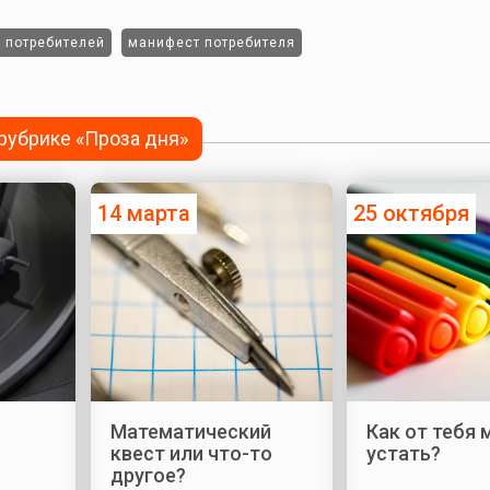
 потребителей
манифест потребителя
 рубрике «Проза дня»
14 марта
25 октября
Математический
Как от тебя
квест или что-то
устать?
другое?