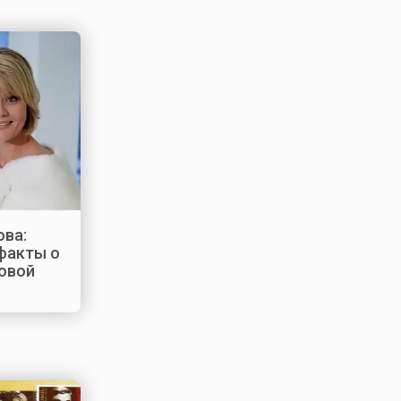
ва:
факты о
овой