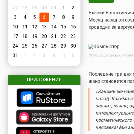
27
28
29
30
31
1
2
Власий Евстахиевич
3
4
5
6
7
8
9
Месяц назад он со
10
11
12
13
14
15
16
проводил за виртуа
17
18
19
20
21
22
23
24
25
26
27
28
29
30
31
1
2
3
4
5
6
Фото: по лицензии PxHere
Последние три дня 
ПРИЛОЖЕНИЯ
жанр становится по
«
Какими же наив
назад! Какими ж
значит, лучше, 
интеллектуально
косметического 
человека! Мы зна