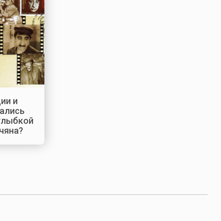
ии и
ались
 улыбкой
чяна?