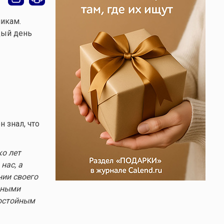
икам.
дый день
 знал, что
о лет
нас, а
нии своего
йными
достойным