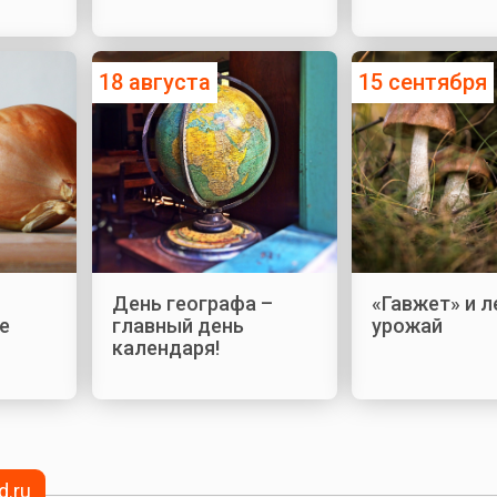
18 августа
15 сентября
День географа –
«Гавжет» и 
е
главный день
урожай
календаря!
d.ru