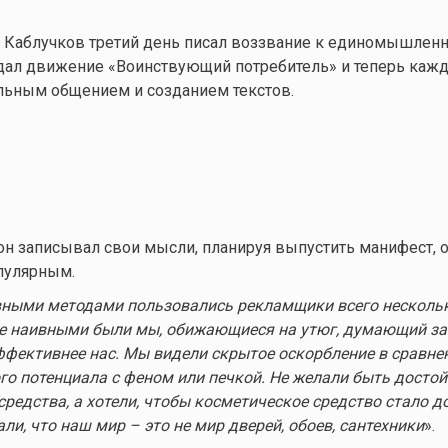
 Каблучков третий день писал воззвание к единомышленн
здал движение «Воинствующий потребитель» и теперь каж
льным общением и созданием текстов.
он записывал свои мысли, планируя выпустить манифест, он
пулярным.
ными методами пользовались рекламщики всего нескольк
е наивными были мы, обижающиеся на утюг, думающий за 
эффективнее нас. Мы видели скрытое оскорбление в сравне
го потенциала с феном или печкой. Не желали быть досто
средства, а хотели, чтобы косметическое средство стало 
ли, что наш мир – это не мир дверей, обоев, сантехники
».