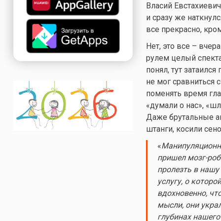
Власий Евстахиевич
и сразу же наткнул
все прекрасно, кром
Нет, это все – вче
рулем целый спекта
понял, тут затаилс
не мог сравниться 
поменять время гла
«думали о нас», «ш
Даже брутальные а
штанги, косили сен
«
Манипуляционн
пришел мозг-робо
пролезть в нашу 
услугу, о котор
вдохновенно, чт
мысли, они укра
глубинах нашего