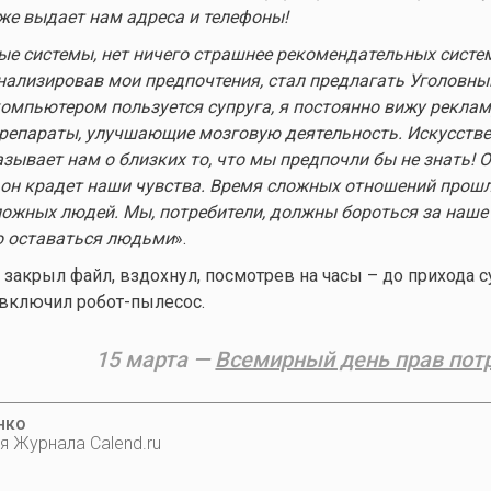
 же выдает нам адреса и телефоны!
е системы, нет ничего страшнее рекомендательных систе
нализировав мои предпочтения, стал предлагать Уголовны
 компьютером пользуется супруга, я постоянно вижу реклам
препараты, улучшающие мозговую деятельность. Искусств
зывает нам о близких то, что мы предпочли бы не знать! О
 он крадет наши чувства. Время сложных отношений прошл
ожных людей. Мы, потребители, должны бороться за наше
о оставаться людьми
».
 закрыл файл, вздохнул, посмотрев на часы – до прихода с
и включил робот-пылесос.
15 марта —
Всемирный день прав пот
нко
я Журнала Calend.ru