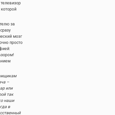
 телевизор
 которой
телю за
 сразу
ческий мозг
очно просто
фией:
взором!
анием
ламщикам
ача –
вар или
рой так
ко наши
гда в
усственный