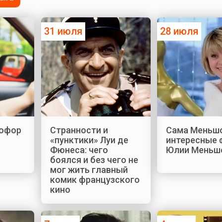
31 июля
28 июля
офор
Странности и
Сама Меньшо
«пунктики» Луи де
интересные 
Фюнеса: чего
Юлии Меньш
боялся и без чего не
мог жить главный
комик французского
кино