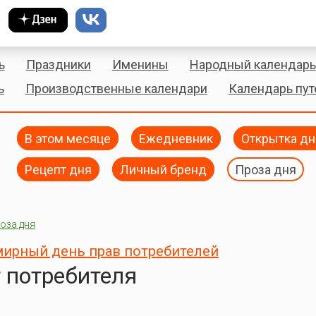
ь
Праздники
Именины
Народный календарь
ь
Производственные календари
Календарь пу
В этом месяце
Ежедневник
Открытка дн
Рецепт дня
Личный бренд
Проза дня
оза дня
ирный день прав потребителей
 потребителя