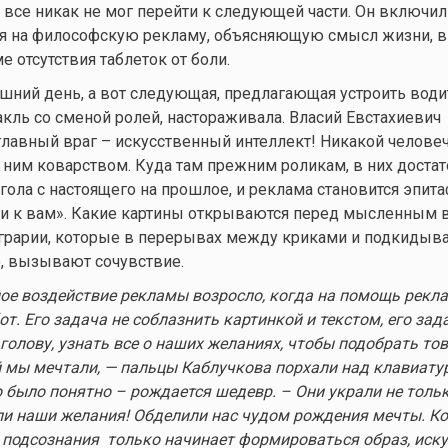
 все никак не мог перейти к следующей части. Он включил
ся на философскую рекламу, объясняющую смысл жизни, в
е отсутствия таблеток от боли.
рашний день, а вот следующая, предлагающая устроить води
кль со сменой ролей, настораживала. Власий Евстахиевич
я главный враг – искусственный интеллект! Никакой челове
с ним коварством. Куда там прежним роликам, в них достат
гола с настоящего на прошлое, и реклама становится эпита
ли к вам». Какие картины открываются перед мысленным 
грарии, которые в перерывах между криками и подкидыв
о, вызывают сочувствие.
ое воздействие рекламы возросло, когда на помощь рек
т. Его задача не соблазнить картинкой и текстом, его зад
голову, узнать все о наших желаниях, чтобы подобрать то
ой мы мечтали, — пальцы Каблучкова порхали над клавиату
о было понятно – рождается шедевр. – Они украли не толь
ли наши желания! Обделили нас чудом рождения мечты. Ко
 подсознания только начинает формироваться образ, иск