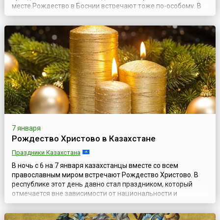
месте.Рождество в Боснии встречают тоже по-особому. В
обрядности праздника есть даже элементы языческие,
сохранившиеся со времен почитаемого на Балканах
святого Савы, первого Архиепископа Сербского (в русском
написании — Савва). Святой Сава ког...
7 января
Рождество Христово в Казахстане
Праздники Казахстана
В ночь с 6 на 7 января казахстанцы вместе со всем
православным миром встречают Рождество Христово. В
республике этот день давно стал праздником, который
отмечается вне зависимости от национальности и
вероисповедания. О приходе Рождества всегда возвещает
колокольный звон. Как и предшествующий Рождеству