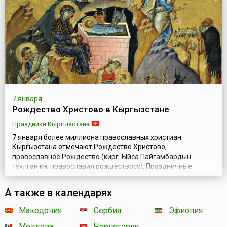
Новый год, праздник богат традициями, обычаями,
символами. Непременные атрибуты торжества — р...
7 января
Рождество Христово в Кыргызстане
Праздники Кыргызстана
7 января более миллиона православных христиан
Кыргызстана отмечают Рождество Христово,
православное Рождество (кирг. Ыйса Пайгамбардын
туулган күнү, православия рождествосу). Праздничные
рождественские службы проходят во всех храмах
республики. В Воскресенском соборе Бишкека по традиции
А также в календарях
всех верующих поздравляет с Рождеством епископ
Бишкекский и Кыргызстанский. За день до праздника, 5
Македония
Сербия
Эфиопия
января, ...
Молдова
Черногория