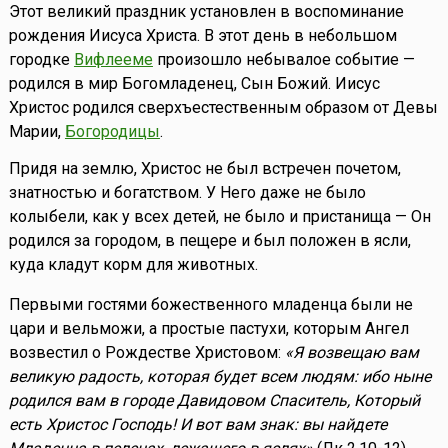
Этот великий праздник установлен в воспоминание
рождения Иисуса Христа. В этот день в небольшом
городке
Вифлееме
произошло небывалое событие —
родился в мир Богомладенец, Сын Божий. Иисус
Христос родился сверхъестественным образом от Девы
Марии,
Богородицы
.
Придя на землю, Христос не был встречен почетом,
знатностью и богатством. У Него даже не было
колыбели, как у всех детей, не было и пристанища — Он
родился за городом, в пещере и был положен в ясли,
куда кладут корм для животных.
Первыми гостями божественного младенца были не
цари и вельможи, а простые пастухи, которым Ангел
возвестил о Рождестве Христовом:
«Я возвещаю вам
великую радость, которая будет всем людям: ибо ныне
родился вам в городе Давидовом Спаситель, Который
есть Христос Господь! И вот вам знак: вы найдете