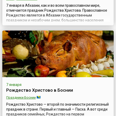
7 января в Абхазии, как и во всем православном мире,
отмечается праздник Рождества Христова. Православное
Рождество является в Абхазии государственным
праздником и нерабочим днем, большинство населения
страны — православные христиане.Чувство благоговения
перед тайной Рождества Спасителя в Вифлееме
заставляет истинного христианина заранее задуматься о
том, как достойно себя подготовить к этому ...
7 января
Рождество Христово в Боснии
Праздники Боснии
Рождество Христово — второй по значимости религиозный
праздник в стране. Первый и главный — Пасха. А вот среди
праздников семейных, Рождество на первом