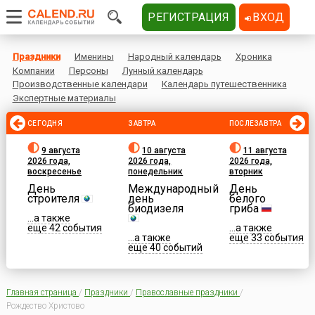
РЕГИСТРАЦИЯ
ВХОД
Праздники
Именины
Народный календарь
Хроника
Компании
Персоны
Лунный календарь
Производственные календари
Календарь путешественника
Экспертные материалы
СЕГОДНЯ
ЗАВТРА
ПОСЛЕЗАВТРА
9 августа
10 августа
11 августа
2026 года,
2026 года,
2026 года,
воскресенье
понедельник
вторник
День
Международный
День
строителя
день
белого
биодизеля
гриба
...а также
еще 42 события
...а также
...а также
еще 33 события
еще 40 событий
Главная страница
/
Праздники
/
Православные праздники
/
Рождество Христово