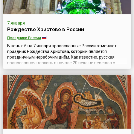
7 января
Рождество Христово в России
Праздники России
В ночь с 6 на 7 января православные России отмечают
праздник Рождества Христова, который является
праздничным нерабочим днём. Как известно, русская
православная церковь в начале 20 века не перешла с
Юлианского календаря на новый Григорианский,
вследствие чего календарь на 13 дней отличается от
календаря, используемого остальными христианами.
Рождество, как праздник в России, значительно отлича...