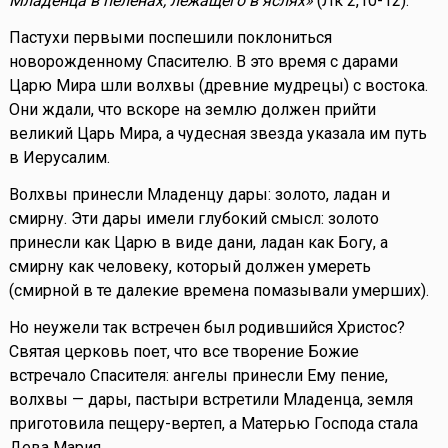
Младенца в пеленах, лежащего в яслях»
(Лк 2,10-12).
Пастухи первыми поспешили поклониться
новорожденному Спасителю. В это время с дарами
Царю Мира шли волхвы (древние мудрецы) с востока.
Они ждали, что вскоре на землю должен прийти
великий Царь Мира, а чудесная звезда указала им путь
в Иерусалим.
Волхвы принесли Младенцу дары: золото, ладан и
смирну. Эти дары имели глубокий смысл: золото
принесли как Царю в виде дани, ладан как Богу, а
смирну как человеку, который должен умереть
(смирной в те далекие времена помазывали умерших).
Но неужели так встречен был родившийся Христос?
Святая церковь поет, что все творение Божие
встречало Спасителя: ангелы принесли Ему пение,
волхвы — дары, пастыри встретили Младенца, земля
приготовила пещеру-вертеп, а Матерью Господа стала
Дева Мария.