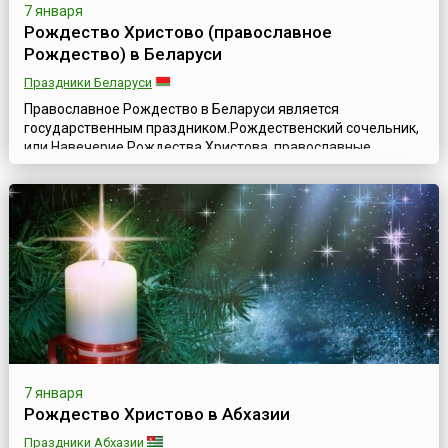
7 января
Рождество Христово (православное
Рождество) в Беларуси
Праздники Беларуси
Православное Рождество в Беларуси является
государственным праздником.Рождественский сочельник,
или Навечерие Рождества Христова, православные
верующие отмечают 6 января. Согласно традиции, ужин в
сочельник щедрый, но постный, состоящий из 12 блюд в
честь двенадцати апостолов. В этот день по приходу из
храма после утреннего богослужения верующие
воздерживаются от принятия пищи до появления на ...
7 января
Рождество Христово в Абхазии
Праздники Абхазии