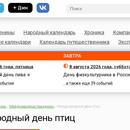
енины
Народный календарь
Хроника
Компа
е календари
Календарь путешественника
Эксп
ЗАВТРА
6 года, пятница
8 августа 2026 года, суббот
 день пива
День физкультурника в Росси
 события
...а также еще 39 событий
ики
/
Международные праздники
/
Международный день птиц
одный день птиц