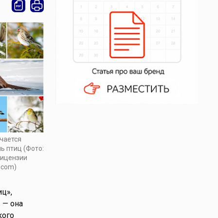
чается
 птиц (Фото:
 лицензии
.com)
ц»,
 — она
кого