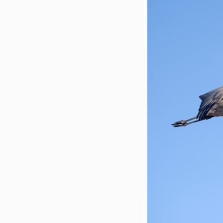
Сирия
Словакия
Словения
Таджикистан
Таиланд
Тунис
Туркменистан
Турция
Узбекистан
Украина
Финляндия
Франция
Хорватия
Черногория
Чехия
Швейцария
Швеция