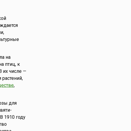
кой
ождается
и,
льтурные
ла на
а птиц, к
В их числе —
 растений,
ществе
,
юзы для
вяти-
В 1910 году
тво