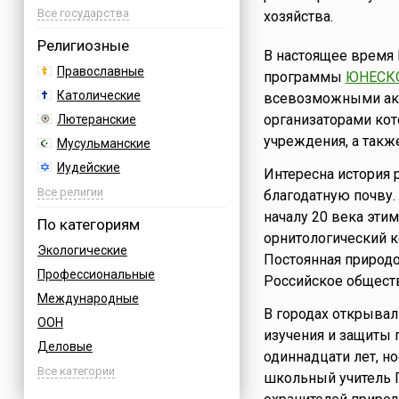
Азербайджан
Все государства
хозяйства.
Албания
Религиозные
В настоящее время
Аргентина
Православные
программы
ЮНЕСК
Армения
Католические
всевозможными акц
Афганистан
организаторами ко
Лютеранские
Багамы
учреждения, а такж
Мусульманские
Бахрейн
Иудейские
Интересна история 
Бельгия
Буддийские
Все религии
благодатную почву.
Болгария
Индуизм
началу 20 века эти
По категориям
Босния
орнитологический 
Бахаи
Экологические
Бразилия
Постоянная природ
Зороастризм
Профессиональные
Великобритания
Российское обществ
Славянские
Международные
Венгрия
Языческие
В городах открывал
ООН
Вьетнам
изучения и защиты 
Деловые
Германия
одиннадцати лет, н
Дни воинской славы России
Все категории
Греция
школьный учитель П
Армейские
Грузия