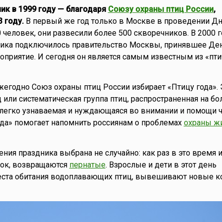
ик в 1999 году — благодаря
Союзу охраны птиц России
,
 году.
В первый же год только в Москве в проведении Дн
 человек, они развесили более 500 скворечников. В 2000 г
ника подключилось правительство Москвы, принявшее Ден
приятие. И сегодня он является самым известным из «пти
ежегодно Союз охраны птиц России избирает «Птицу года». 
 или систематическая группа птиц, распространенная на бо
 легко узнаваемая и нуждающаяся во внимании и помощи ч
да» помогает напомнить россиянам о проблемах
охраны ж
ения праздника выбрана не случайно: как раз в это время 
вок, возвращаются
пернатые
. Взрослые и дети в этот день
еста обитания водоплавающих птиц, вывешивают новые 