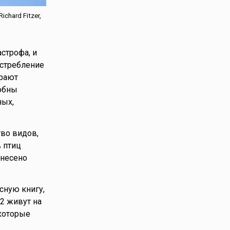
chard Fitzer,
строфа, и
истребление
грают
обны
ных,
во видов,
 птиц
анесено
сную книгу,
2 живут на
которые