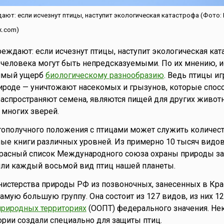
т: если исчезнут птицы, наступит экологическая катастрофа (Фото: Ri
k.com)
еждают: если исчезнут птицы, наступит экологическая ката
 человека могут быть непредсказуемыми. По их мнению, 
нимый ущерб
биологическому разнообразию
. Ведь птицы и
ироде — уничтожают насекомых и грызунов, которые спос
 распространяют семена, являются пищей для других живот
 многих зверей.
ополучного положения с птицами может служить количест
ые книги различных уровней. Из примерно 10 тысяч видов
расный список Международного союза охраны природы з
или каждый восьмой вид птиц нашей планеты.
истерства природы РФ из позвоночных, занесенных в Кра
амую большую группу. Она состоит из 127 видов, из них 12
природных территориях
(ООПТ) федерального значения. Не
рии создали специально для защиты птиц.