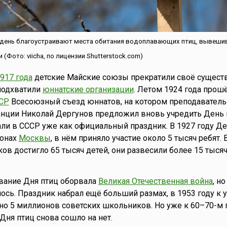
т день благоустраивают места обитания водоплавающих птиц, вывеш
(Фото: viicha, по лицензии Shutterstock.com)
917 года
детские Майские союзы прекратили своё существ
подхватили
юннатские организации
. Летом 1924 года прош
СР
Всесоюзный съезд юннатов, на котором преподаватель
нции Николай Дергунов предложил вновь учредить День п
чали в СССР уже как официальный праздник. В 1927 году Де
йонах
Москвы
, в нём приняло участие около 5 тысяч ребят. 
ов достигло 65 тысяч детей, они развесили более 15 тыся
вание Дня птиц оборвала
Великая Отечественная война
, н
сь. Праздник набрал ещё больший размах, в 1953 году к 
о 5 миллионов советских школьников. Но уже к 60–70-м 
Дня птиц снова сошло на нет.