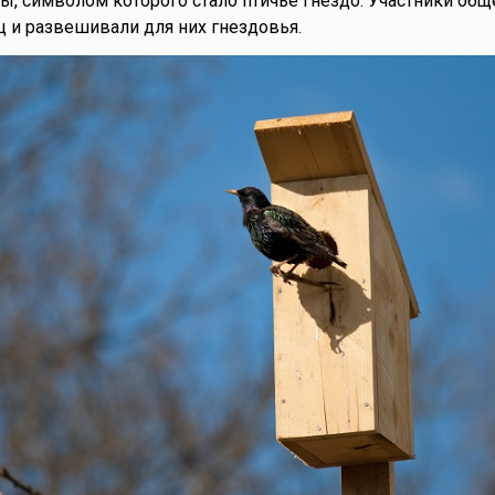
ы, символом которого стало птичье гнездо. Участники общ
 и развешивали для них гнездовья.