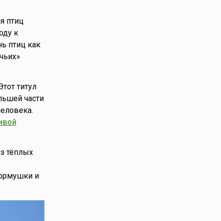
я птиц
оду к
ь птиц как
чьих»
Этот титул
льшей части
еловека.
ивой
из тёплых
кормушки и