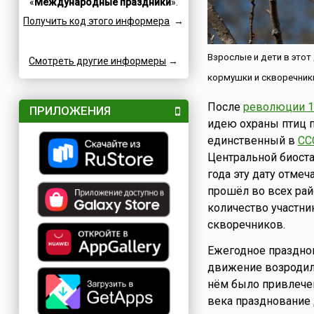
«
Международные праздники
».
Посты
Катар
Получить код этого информера
→
Семейные
Кипр
Сетевые
Китай
Взрослые и дети в это
Смотреть другие информеры
Славные
→
Коми
кормушки и скворечники 
Спортивные
Коста-Рика
Турниры
Куба
После
революции 1
ПРИЛОЖЕНИЯ
Творческие
Кувейт
идею охраны птиц 
Учительские
Кыргызстан
единственный в
СС
Фестивали
Центральной биоста
Лаос
года эту дату отме
Финансовые
Латвия
прошёл во всех ра
Флотские
Ливан
количество участник
Юридические
Литва
скворечников.
Языковые
Люксембург
Ежегодное праздно
Мадагаскар
движение возродило
Македония
нём было привлечен
Мексика
века празднование 
Молдова