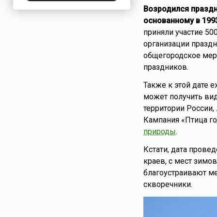
Возродился праздн
Нигерия
основанному в 1993
Нидерланды
приняли участие 500
Новая Зеландия
организации празд
Норвегия
общегородское меро
ОАЭ
праздников.
Оман
Также к этой дате 
Пакистан
может получить вид
Палестина
территории России,
Панама
Кампания «Птица го
Перу
природы
.
Польша
Кстати, дата провед
Португалия
краев, с мест зимо
Румыния
благоустраивают м
США
скворечники.
Саудовская Аравия
Сербия