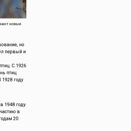
ивают новые
ование, но
ёл первый и
тиц. С 1926
нь птиц
В 1928 году
ч
о в 1948 году
участию в
годам 20