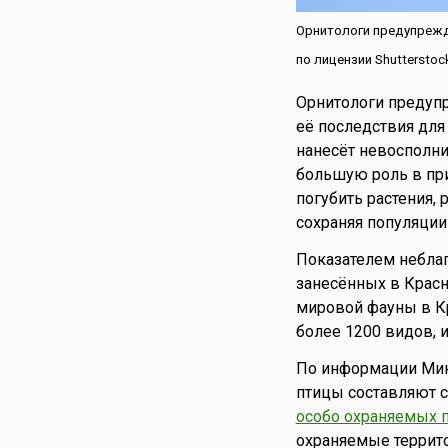
Эквадор
Орнитологи предупреждаю
Эстония
по лицензии Shutterstoc
Эфиопия
Южная Корея
Орнитологи предупр
Южная Осетия
её последствия для
нанесёт невоспол
Ямайка
большую роль в пр
Япония
погубить растения,
сохраняя популяции
Показателем неблаг
занесённых в Красн
мировой фауны в К
более 1200 видов, 
По информации Мин
птицы составляют с
особо охраняемых 
охраняемые террито