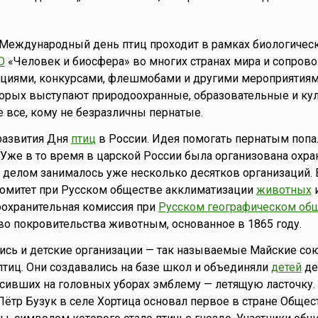
 Международный день птиц проходит в рамках биологичес
О
«Человек и биосфера» во многих странах мира и сопров
иями, конкурсами, флешмобами и другими мероприятиям
торых выступают природоохранные, образовательные и ку
е все, кому не безразличны пернатые.
развития Дня
птиц
в России. Идея помогать пернатым попа
 Уже в то время в царской России была организована охран
м делом занималось уже несколько десятков организаций. 
комитет при Русском обществе акклиматизации
животных
и
оохранительная комиссия при
Русском географическом об
о покровительства животным, основанное в 1865 году.
ись и детские организации — так называемые Майские со
птиц. Они создавались на базе школ и объединяли
детей
де
осивших на головных уборах эмблему — летящую ласточку. 
ётр Бузук в селе Хортица основал первое в стране Общес