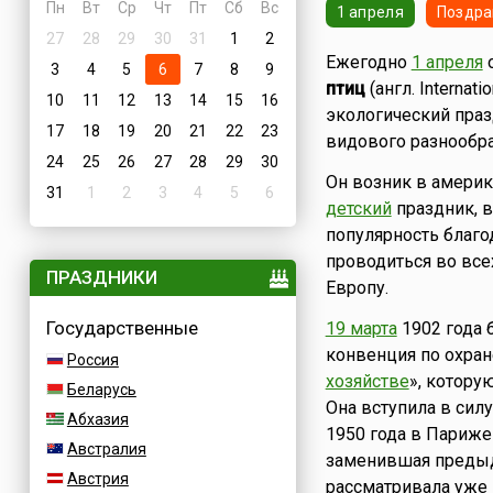
Пн
Вт
Ср
Чт
Пт
Сб
Вс
1 апреля
Поздра
27
28
29
30
31
1
2
Ежегодно
1 апреля
о
3
4
5
6
7
8
9
птиц
(англ. Internat
10
11
12
13
14
15
16
экологический праз
17
18
19
20
21
22
23
видового разнообра
24
25
26
27
28
29
30
Он возник в америк
31
1
2
3
4
5
6
детский
праздник, в
популярность благо
проводиться во все
ПРАЗДНИКИ
Европу.
Государственные
19 марта
1902 года 
конвенция по охран
Россия
хозяйстве
», котору
Беларусь
Она вступила в сил
Абхазия
1950 года в Париже
Австралия
заменившая предыд
Австрия
рассматривала уже 