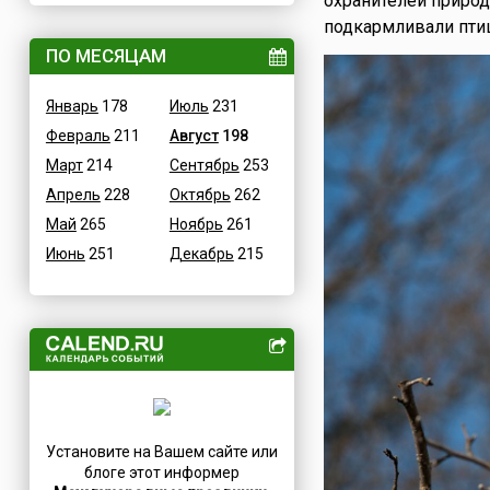
охранителей природ
Величественные
подкармливали птиц
Дания
ВОВ
ПО МЕСЯЦАМ
Египет
Водные
Зимбабве
Январь
178
Июль
231
Гастрономические
Израиль
Февраль
211
Август
198
Детские
Индия
Март
214
Сентябрь
253
В честь икон
Иордания
Апрель
228
Октябрь
262
Дни памяти святых
Ирак
Май
265
Ноябрь
261
Конституционные
Иран
Июнь
251
Декабрь
215
Культурные
Ирландия
Масс-медийные
Исландия
Молодежные
Испания
Научно-технические
Италия
Независимые
Йемен
Необычные
Казахстан
Природные
Камерун
Установите на Вашем сайте или
Медицинские
Канада
блоге этот информер