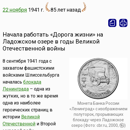
22 ноября
1941 г.
85 лет назад
Начала работать «Дорога жизни» на
Ладожском озере в годы Великой
Отечественной войны
8 сентября 1941 года с
захватом фашистскими
войсками Шлиссельбурга
началась
блокада
Ленинграда
– одна из
жутких, но в то же время
одна из наиболее
Монета Банка России
«Ленинград» с изображением
героических страниц в
полуторок, прорывающих
истории
Великой
блокаду через Ладожское
Отечественной
и Второй
озеро (Фото: cbr.ru, 2000,
)