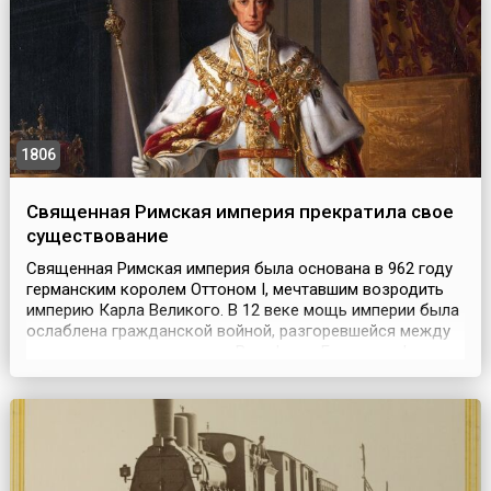
1806
Священная Римская империя прекратила свое
существование
Священная Римская империя была основана в 962 году
германским королем Оттоном I, мечтавшим возродить
империю Карла Великого. В 12 веке мощь империи была
ослаблена гражданской войной, разгоревшейся между
королевскими династиями Вельфов и Гогенштауфенов.
Начиная с 1438 года императорская корона Священной
Римской империи находилась в руках австрийских
Габсбургов, которые, следуя общей тенденции, ...