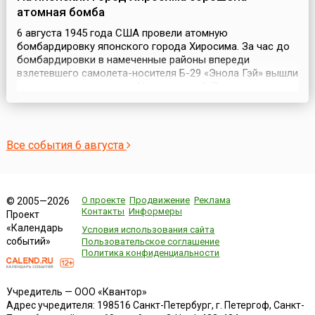
атомная бомба
6 августа 1945 года США провели атомную
бомбардировку японского города Хиросима. За час до
бомбардировки в намеченные районы впереди
взлетевшего самолета-носителя Б-29 «Энола Гэй» вышли
три разведчика погоды. На удалении 6-7 км от
самолета-носителя следовал самолет с аппаратурой,
регистрирующей параметры ядерного взрыва. В 70 км
шел бомбардировщик, который фотографировал
результаты взрыва. ...
Все события 6 августа
О проекте
Продвижение
Реклама
© 2005—2026
Контакты
Информеры
Проект
«Календарь
Условия использования сайта
событий»
Пользовательское соглашение
Политика конфиденциальности
Учредитель — ООО «Квантор»
Адрес учредителя: 198516 Санкт-Петербург, г. Петергоф, Санкт-