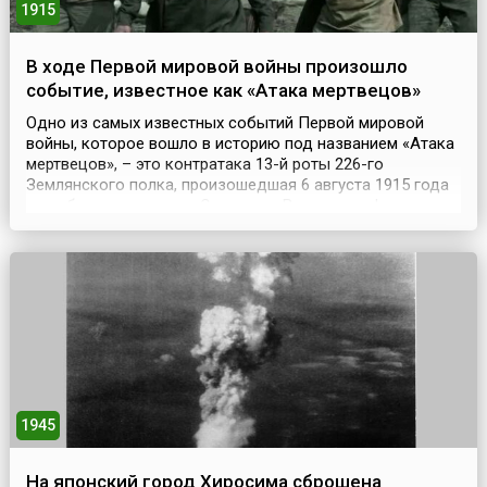
1915
В ходе Первой мировой войны произошло
событие, известное как «Атака мертвецов»
Одно из самых известных событий Первой мировой
войны, которое вошло в историю под названием «Атака
мертвецов», – это контратака 13-й роты 226-го
Землянского полка, произошедшая 6 августа 1915 года
при обороне крепости Осовец на Восточном фронте,
когда при отражении немецкой газовой атаки около
полсотни русских солдат обратили в бегство почти
семитысячное немецкое войско. Небольшая русская
креп...
1945
На японский город Хиросима сброшена