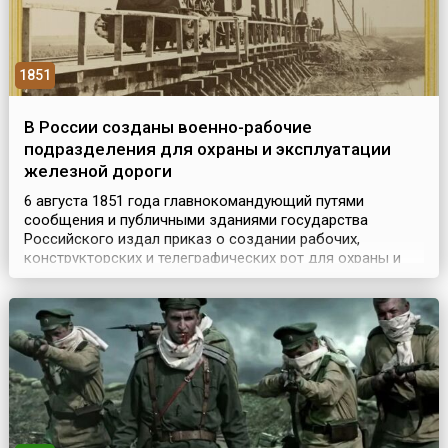
1851
В России созданы военно-рабочие
подразделения для охраны и эксплуатации
железной дороги
6 августа 1851 года главнокомандующий путями
сообщения и публичными зданиями государства
Российского издал приказ о создании рабочих,
конструкторских и телеграфических рот для охраны и
эксплуатации Санкт-Петербурго-Московской железной
дороги. Они впоследствии и стали основой
железнодорожных войск России. Изначально было
сформировано 14 отдельных военно-рабочих, две
кондукторские и одна телегра...