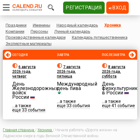
РЕГИСТРАЦИЯ
ВХОД
Праздники
Именины
Народный календарь
Хроника
Компании
Персоны
Лунный календарь
Производственные календари
Календарь путешественника
Экспертные материалы
СЕГОДНЯ
ЗАВТРА
ПОСЛЕЗАВТРА
6 августа
7 августа
8 августа
2026 года,
2026 года,
2026 года,
четверг
пятница
суббота
День
Международный
День
Железнодорожных
день пива
физкультурника
войск
в России
России
...а также
...а также
...а также
еще 33 события
еще 41 событие
еще 33 события
Главная страница
/
Хроника
/
Начала работать «Дорога жизни» на
Ладожском озере в годы Великой Отечественной войны