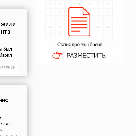
ожили
анта
ы был
Мария
имались
кольня
нно
о
7 лет
 и
орых для