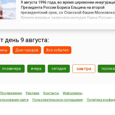
9 августа 1996 года, во время церемонии инаугурац
Президента России Бориса Ельцина на второй
президентский срок, со Спасской башни Московско
Кремля впервые зазвучала мелодия Гимна России –
время «Патриотическая песня» М.И. Глинки. Часы на
Спасской башне появились еще в 17 веке. В 1621 го
английский мастер Христофор Головей изготовил ча
которых в 1625 году русские каменщики со...
т день 9 августа:
нины
Дни городов
Все события
завтра
позавчера
вчера
cегодня
послез
Продвижение
Реклама
Контакты
Информеры
ользования сайта
Пользовательское соглашение
Политика конфид