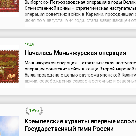
Выборгско-Петрозаводская операция в годы Велик
Отечественной войны – стратегическая наступатель
операция советских войск в Карелии, проходившая 
июня по 9 августа 1944 года, стала завершающей о
битвы за Ленинград. Цель наступления заключалась
ликвидации угрозы Ленинграду, а также в ускорени
Финляндии из войны.Успехи советских войск во вр
зимней кампании 1944 года ...
1945
Началась Маньчжурская операция
Маньчжурская операция – стратегическая наступат
операция советских войск в конце Второй мировой
была проведена с целью разгрома японской Квант
армии, освобождения северо-восточных и северны
провинций Китая (Маньчжурии и Внутренней Монголи
Ляодунского полуострова, Кореи, ликвидации плац
агрессии и крупной военно-экономической базы Яп
азиатском континенте. Также о...
1996
Кремлевские куранты впервые испол
Государственный гимн России