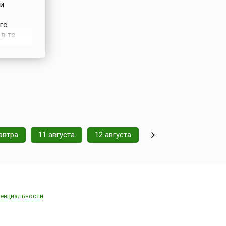
ии
го
 в то
ду
сы, для
автра
11 августа
12 августа
енциальности