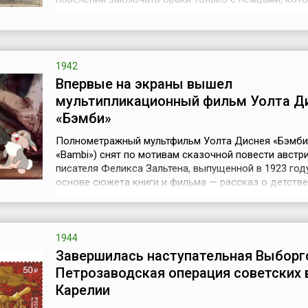
этого будто бы пришлют из Казани, в Астрахани
единовременно сыграли сотню свадеб. После чего
разогретая выпивкой молодежь учинила ночью рез
иноземцев, переросшую во всенародное выс...
1942
Впервые на экраны вышел
мультипликационный фильм Уолта Д
«Бэмби»
Полнометражный мультфильм Уолта Диснея «Бэмби»
«Bambi») снят по мотивам сказочной повести австр
писателя Феликса Зальтена, выпущенной в 1923 году
основе сюжета книги и фильма — рассказ о детстве
юности прекрасного олененка, о его родителях: не
матери и отце — Великом Князе леса, а также добр
друзьях и злобных недругах. Дисней начал создава
картину в 1936 году, но и...
1944
Завершилась наступательная Выборг
Петрозаводская операция советских 
Карелии