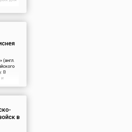
ню
иснея
 (англ.
ийского
. В
 и
жной
ых
ть
ско-
войск в