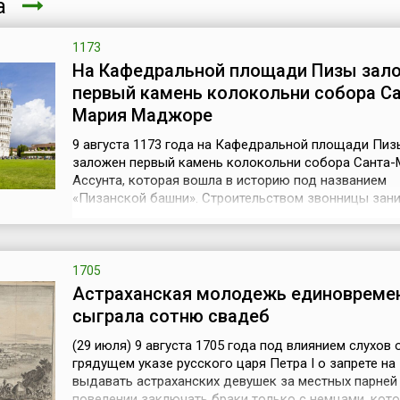
та
1173
На Кафедральной площади Пизы зал
первый камень колокольни собора С
Мария Маджоре
9 августа 1173 года на Кафедральной площади Пиз
заложен первый камень колокольни собора Санта-
Ассунта, которая вошла в историю под названием
«Пизанской башни». Строительством звонницы зан
мастера Гульельмо из Инсбрука и Боннано. Однако,
построив первый этаж высотой 11 метров и два
колоннадных кольца, Бонанно обнаружил, что коло
отклонилась от вертикали на четыре сантиме...
1705
Астраханская молодежь единовреме
сыграла сотню свадеб
(29 июля) 9 августа 1705 года под влиянием слухов 
грядущем указе русского царя Петра I о запрете на 
выдавать астраханских девушек за местных парней
повелении заключать браки только с немцами, кот