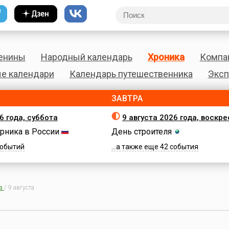
енины
Народный календарь
Хроника
Компа
е календари
Календарь путешественника
Эксп
ЗАВТРА
6 года, суббота
9 августа 2026 года, воскр
рника в России
День строителя
 событий
...а также еще 42 события
а
/
9 августа