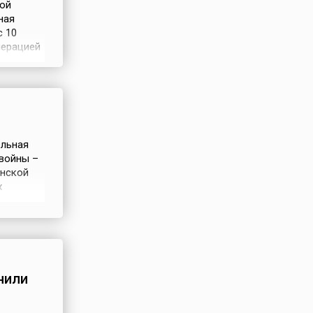
ой
ная
с 10
перацией
 в
и выхода
емя
ельная
 войны –
унской
х
и),
дарма
онии на
нили