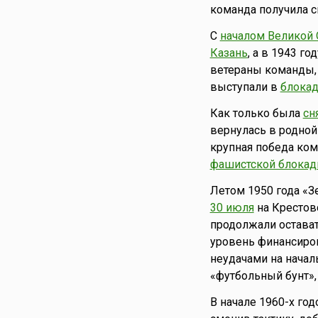
команда получила с
С
началом Великой 
Казань
, а в 1943 г
ветераны команды, 
выступали в
блокад
Как только была
сн
вернулась в родной
крупная победа ко
фашистской блока
Летом 1950 года «З
30 июля
на Крестов
продолжали остава
уровень финансирова
неудачами на начал
«футбольный бунт»,
В начале 1960-х го