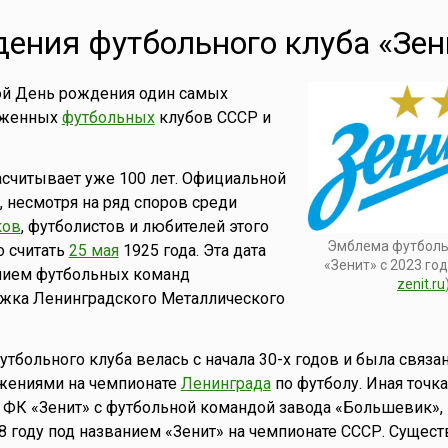
ения футбольного клуба «Зен
ой День рождения один самых
уженных
футбольных
клубов СССР и
асчитывает уже 100 лет. Официальной
, несмотря на ряд споров среди
ков
, футболистов и любителей этого
Эмблема футболь
о считать
25 мая
1925 года. Эта дата
«Зенит» с 2023 го
анием футбольных команд
zenit.ru
ужка Ленинградского Металлического
утбольного клуба велась с начала 30-х годов и была связан
жениями на чемпионате
Ленинграда
по футболу. Иная точка
 ФК «Зенит» с футбольной командой завода «Большевик»,
 году под названием «Зенит» на чемпионате СССР. Существ