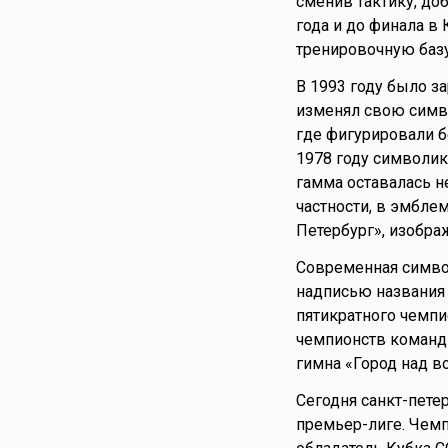
сменив тактику, до
года и до финала в
тренировочную баз
В 1993 году было з
изменял свою симво
где фигурировали бе
1978 году символик
гамма оставалась н
частности, в эмбле
Петербург», изобра
Современная символ
надписью названия 
пятикратного чемпио
чемпионств команды
гимна «Город над в
Сегодня санкт-пете
премьер-лиге. Чемп