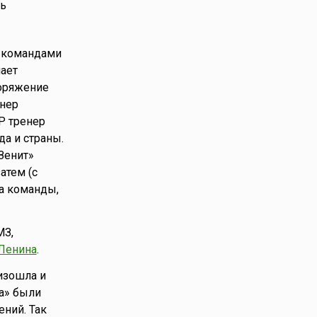
сь
с командами
нает
поряжение
енер
Р тренер
а и страны.
Зенит»
атем (с
та команды,
МЗ,
 Ленина
.
изошла и
а» были
ний. Так