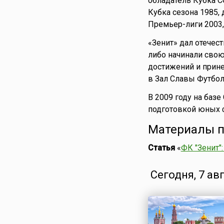
обладатель Кубка С
Кубка сезона 1985,
Премьер-лиги 2003,
«Зенит» дал отече
либо начинали свою
достижений и прине
в Зал Славы Футбол
В 2009 году на ба
подготовкой юных 
Материалы п
Статья
«
ФК "Зенит":
Сегодня, 7 ав