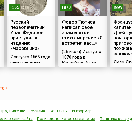
1565
1870
1899
Русский
Федор Тютчев
Францу
первопечатник
написал свое
капитан
Иван Федоров
знаменитое
Дрейфу
приступил к
стихотворение «Я
повтор
изданию
встретил вас…»
пригово
«Часовника»
пожизн
(26 июля) 7 августа
заключ
7 августа 1565 года
1870 года в
Дело Др
первопечатник
Карлсбаде (ныне
которое
Иван Федоров и
Карловы-Вары)
называл
его помощник Петр
русский поэт
«Делом»,
Мстиславец
Федор Иванович
широкую
приступили к
Тютчев написал
ста
известно
изданию в Москве
свое знаменитое
конце 19
«Часовника» –
стихотворение «Я
20 веков
следующей книги
встретил вас…»: Я
сыграло
после их
встретил вас — и
Продвижение
Реклама
Контакты
Информеры
роль в и
легендарного
все былоеВ
Франции
«Апостола»,
отжившем сердце
ользования сайта
Пользовательское соглашение
Политика конфид
в этот п
вышедшего годом
ожило;Я вспомнил
вызвав 
ранее, и второй из
время золотое —И