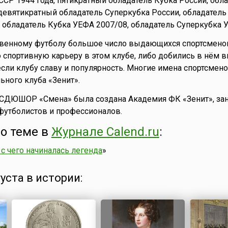
ССР 1944 года, пятикратный обладатель Кубка России, обл
 девятикратный обладатель Суперкубка России, обладатель
 обладатель Кубка УЕФА 2007/08, обладатель Суперкубка 
ственному футболу большое число выдающихся спортсмено
 спортивную карьеру в этом клубе, либо добились в нём 
сли клубу славу и популярность. Многие имена спортсмен
ьного клуба «Зенит».
зе СДЮШОР «Смена» была создана Академия ФК «Зенит», з
футболистов и профессионалов.
о теме в
Журнале Calend.ru
:
 с чего начиналась легенда
»
густа в истории: