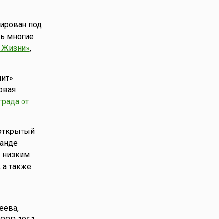
уирован под
ь многие
 Жизни»
,
нит»
рвая
рада от
 открытый
манде
 низким
 а также
еева,