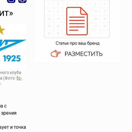
ит»
ного клуба
да (Фото:
fc-
)
а с
 зрения
ует и точка