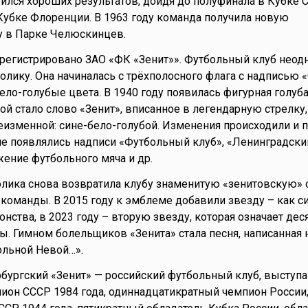
бился хороших результатов, дойдя до полуфинала в Кубке 
 Кубке Флоренции. В 1963 году команда получила новую
у в Парке Челюскинцев.
арегистрировано ЗАО «ФК «Зенит»». Футбольный клуб неод
лику. Она начиналась с трёхполосного флага с надписью «
ло-голубые цвета. В 1940 году появилась фигурная голуба
ой стало слово «Зенит», вписанное в легендарную стрелку,
еизменной: сине-бело-голубой. Изменения происходили и п
ме появлялись надписи «Футбольный клуб», «Ленинградский
жение футбольного мяча и др.
ика снова возвратила клубу знаменитую «зенитовскую» с
команды. В 2015 году к эмблеме добавили звезду – как с
нства, в 2023 году – вторую звезду, которая означает дес
. Гимном болельщиков «Зенита» стала песня, написанная 
ольной Невой…».
рбургский «Зенит» — российский футбольный клуб, выступ
ион СССР 1984 года, одиннадцатикратный чемпион России