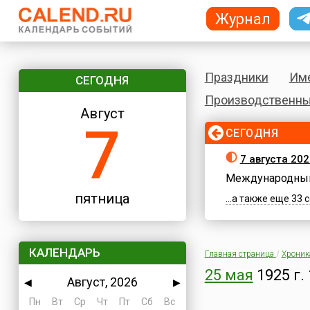
Журнал
Праздники
Им
СЕГОДНЯ
Производственны
Август
7
СЕГОДНЯ
7 августа 202
Международный
пятница
...а также еще 33
КАЛЕНДАРЬ
Главная страница
/
Хроник
25 мая
1925 г.
Август, 2026
◀
▶
Пн
Вт
Ср
Чт
Пт
Сб
Вс