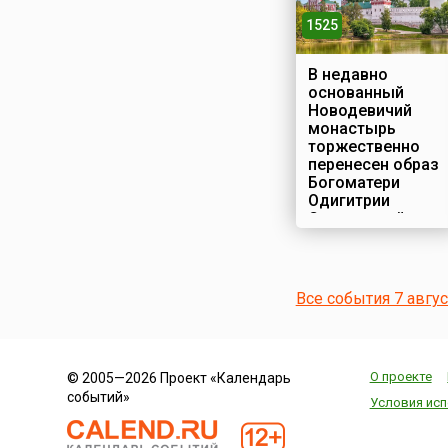
1525
В недавно
основанный
Новодевичий
монастырь
торжественно
перенесен образ
Богоматери
Одигитрии
Смоленской
Строительство
Новодевичьего
монастыря в
Все события 7 авгу
Москве началось
по указу великого
князя Московского
Василия III
О проекте
© 2005—2026 Проект «Календарь
Ивановича – в
событий»
честь взятия в
Условия исп
войне с литовцами
Смоленска, и