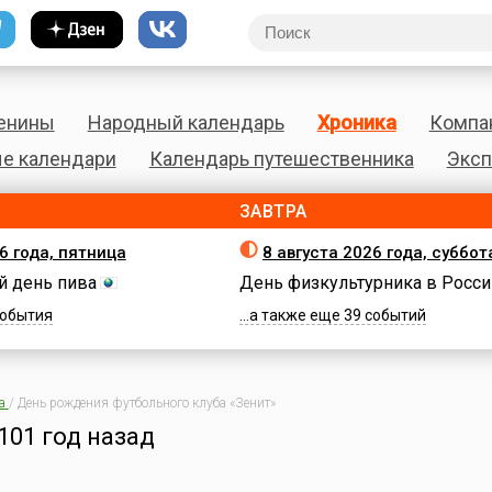
енины
Народный календарь
Хроника
Компа
е календари
Календарь путешественника
Эксп
ЗАВТРА
6 года, пятница
8 августа 2026 года, суббот
 день пива
День физкультурника в Росси
 события
...а также еще 39 событий
а
/
День рождения футбольного клуба «Зенит»
101 год назад