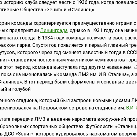
то историю клуба следует вести с 1936 года, когда появили
тивные Общества «Зенит» и «Сталинец».
ории команды характеризуется преимущественно играми 
ных предприятий
Ленинграда
, однако в 1931 году она начи
пионатах города. В 1934 году команда получает в своё рас
вском парке. Спустя год появляется и первый главный тр
тусов, которого через год сменяет известный тогда в ССС
нит» становится постоянным участником чемпионатов город
 в этот период команда выступала под другим названием. «
 пока она именовалась «Команда ЛМЗ им. И.В. Сталина», а з
«Сталинец». В тот период были оформлены и основные цве
ый и голубой.
нного стадиона, который был застроен новыми цехами Л
 тренировался на Петровском острове на стадионе им.
В.И.
льтате передачи ЛМЗ в ведение наркомата вооружений про
обровольных спортивных обществах. Футболисты «Сталинц
 ДСО «Зенит», которое курировалось наркоматом вооруже