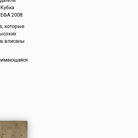
адатель
 Кубка
УЕФА 2008.
в, которые
высоких
ов вписаны
анимающаяся