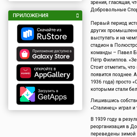
зрения, гласящая, ч
Добровольные Спор
ПРИЛОЖЕНИЯ
Первый период ист
других промышлен
выступать и на чем
стадион в Полюстро
команды – Павел Бу
Пётр Филиппов. «Зе
Стоит отметить, что
появится позднее. А
1936 года) просто 
которыми стали бел
Лишившись собстве
«Сталинец» играл и
В 1939 году в резу
реорганизация в Д
переведены зимой в