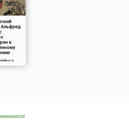
зский
 Альфред
с
но
рен к
енному
ению
ейфуса,
 французы
и просто
 получило
сть в
 – начале
. Оно
 огромную
стории
 и Европы
енциальности
ериод,
в обществе