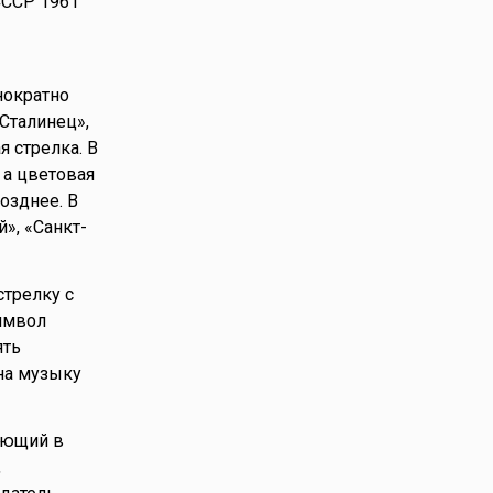
СССР 1961
нократно
Сталинец»,
я стрелка. В
 а цветовая
озднее. В
», «Санкт-
трелку с
имвол
ять
на музыку
ающий в
,