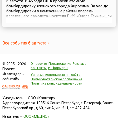
6 августа 1945 года США провели атомную
бомбардировку японского города Хиросима. За час до
бомбардировки в намеченные районы впереди
взлетевшего самолета-носителя Б-29 «Энола Гэй» вышли
три разведчика погоды. На удалении 6-7 км от
самолета-носителя следовал самолет с аппаратурой,
регистрирующей параметры ядерного взрыва. В 70 км
шел бомбардировщик, который фотографировал
результаты взрыва. ...
Все события 6 августа
О проекте
Продвижение
Реклама
© 2005—2026
Контакты
Информеры
Проект
«Календарь
Условия использования сайта
событий»
Пользовательское соглашение
Политика конфиденциальности
Учредитель — ООО «Квантор»
Адрес учредителя: 198516 Санкт-Петербург, г. Петергоф, Санкт-
Петербургский пр., д.60, лит.А, ч.п. 2-Н, оф.432, 434
Издатель —
ООО «МЕДИО»