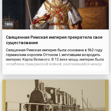
1806
Священная Римская империя прекратила свое
существование
Священная Римская империя была основана в 962 году
германским королем Оттоном I, мечтавшим возродить
империю Карла Великого. В 12 веке мощь империи была
ослаблена гражданской войной, разгоревшейся между
королевскими династиями Вельфов и Гогенштауфенов.
Начиная с 1438 года императорская корона Священной
Римской империи находилась в руках австрийских
Габсбургов, которые, следуя общей тенденции, ...