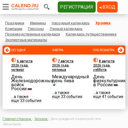
РЕГИСТРАЦИЯ
ВХОД
Праздники
Именины
Народный календарь
Хроника
Компании
Персоны
Лунный календарь
Производственные календари
Календарь путешественника
Экспертные материалы
СЕГОДНЯ
ЗАВТРА
ПОСЛЕЗАВТРА
6 августа
7 августа
8 августа
2026 года,
2026 года,
2026 года,
четверг
пятница
суббота
День
Международный
День
Железнодорожных
день пива
физкультурника
войск
в России
России
...а также
...а также
...а также
еще 33 события
еще 41 событие
еще 33 события
Главная страница
/
Хроника
/
День рождения социальной сети
«ВКонтакте»