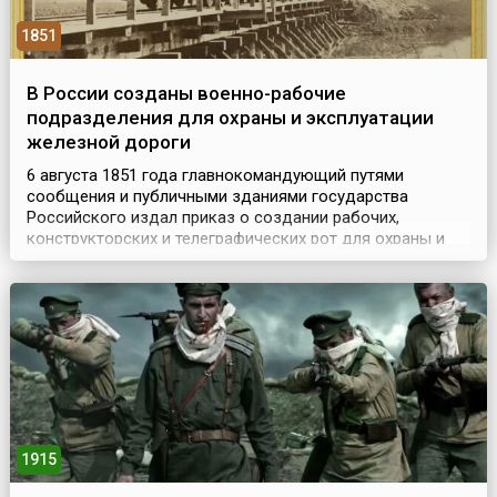
1851
В России созданы военно-рабочие
подразделения для охраны и эксплуатации
железной дороги
6 августа 1851 года главнокомандующий путями
сообщения и публичными зданиями государства
Российского издал приказ о создании рабочих,
конструкторских и телеграфических рот для охраны и
эксплуатации Санкт-Петербурго-Московской железной
дороги. Они впоследствии и стали основой
железнодорожных войск России. Изначально было
сформировано 14 отдельных военно-рабочих, две
кондукторские и одна телегра...
1915