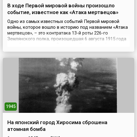
В ходе Первой мировой войны произошло
событие, известное как «Атака мертвецов»
Одно из самых известных событий Первой мировой
войны, которое вошло в историю под названием «Атака
мертвецов», – это контратака 13-й роты 226-го
Землянского полка, произошедшая 6 августа 1915 года
при обороне крепости Осовец на Восточном фронте,
когда при отражении немецкой газовой атаки около
полсотни русских солдат обратили в бегство почти
семитысячное немецкое войско. Небольшая русская
креп...
1945
На японский город Хиросима сброшена
атомная бомба