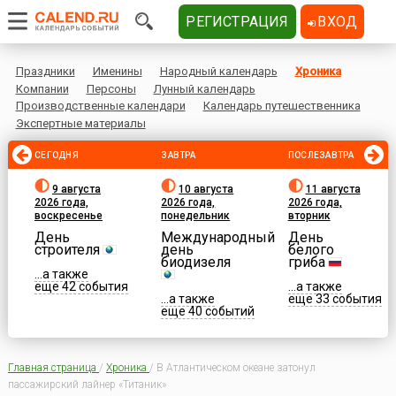
РЕГИСТРАЦИЯ
ВХОД
Праздники
Именины
Народный календарь
Хроника
Компании
Персоны
Лунный календарь
Производственные календари
Календарь путешественника
Экспертные материалы
СЕГОДНЯ
ЗАВТРА
ПОСЛЕЗАВТРА
9 августа
10 августа
11 августа
2026 года,
2026 года,
2026 года,
воскресенье
понедельник
вторник
День
Международный
День
строителя
день
белого
биодизеля
гриба
...а также
еще 42 события
...а также
...а также
еще 33 события
еще 40 событий
Главная страница
/
Хроника
/
В Атлантическом океане затонул
пассажирский лайнер «Титаник»