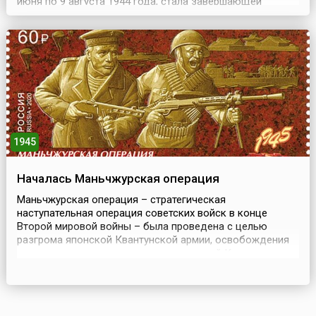
июня по 9 августа 1944 года, стала завершающей
операцией битвы за Ленинград. Цель наступления
заключалась в ликвидации угрозы Ленинграду, а также
в ускорении выхода Финляндии из войны.Успехи
советских войск во время зимней кампании 1944 года ...
1945
Началась Маньчжурская операция
Маньчжурская операция – стратегическая
наступательная операция советских войск в конце
Второй мировой войны – была проведена с целью
разгрома японской Квантунской армии, освобождения
северо-восточных и северных провинций Китая
(Маньчжурии и Внутренней Монголии), Ляодунского
полуострова, Кореи, ликвидации плацдарма агрессии и
крупной военно-экономической базы Японии на
азиатском континенте. Также о...