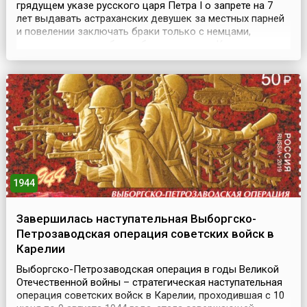
грядущем указе русского царя Петра I о запрете на 7
лет выдавать астраханских девушек за местных парней
и повелении заключать браки только с немцами,
которых для этого будто бы пришлют из Казани, в
Астрахани единовременно сыграли сотню свадеб.
После чего разогретая выпивкой молодежь учинила
ночью резню иноземцев, переросшую во всенародное
выс...
1944
Завершилась наступательная Выборгско-
Петрозаводская операция советских войск в
Карелии
Выборгско-Петрозаводская операция в годы Великой
Отечественной войны – стратегическая наступательная
операция советских войск в Карелии, проходившая с 10