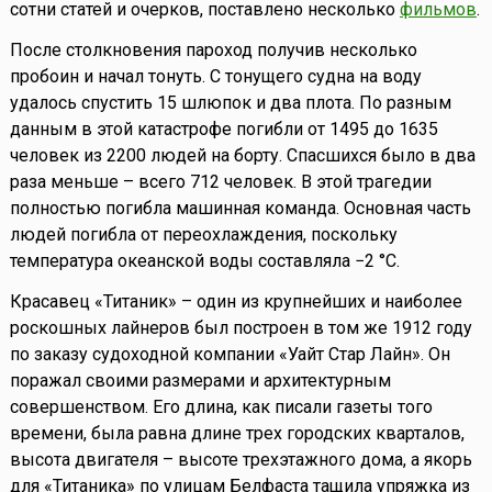
сотни статей и очерков, поставлено несколько
фильмов
.
После столкновения пароход получив несколько
пробоин и начал тонуть. С тонущего судна на воду
удалось спустить 15 шлюпок и два плота. По разным
данным в этой катастрофе погибли от 1495 до 1635
человек из 2200 людей на борту. Спасшихся было в два
раза меньше – всего 712 человек. В этой трагедии
полностью погибла машинная команда. Основная часть
людей погибла от переохлаждения, поскольку
температура океанской воды составляла −2 °С.
Красавец «Титаник» – один из крупнейших и наиболее
роскошных лайнеров был построен в том же 1912 году
по заказу судоходной компании «Уайт Стар Лайн». Он
поражал своими размерами и архитектурным
совершенством. Его длина, как писали газеты того
времени, была равна длине трех городских кварталов,
высота двигателя – высоте трехэтажного дома, а якорь
для «Титаника» по улицам Белфаста тащила упряжка из