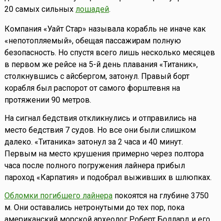
20 самых сильных
лошадей
.
Компания «Уайт Стар» называла корабль не иначе как
«непотопляемый», обещая пассажирам полную
безопасность. Но спустя всего лишь несколько месяцев
в первом же рейсе на 5-й день плавания «Титаник»,
столкнувшись с айсбергом, затонул. Правый борт
корабля был распорот от самого форштевня на
протяжении 90 метров.
На сигнал бедствия откликнулись и отправились на
место бедствия 7 судов. Но все они были слишком
далеко. «Титаника» затонул за 2 часа и 40 минут.
Первым на место крушения примерно через полтора
часа после полного погружения лайнера прибыл
пароход «Карпатия» и подобрал выживших в шлюпках.
Обломки погибшего лайнера
покоятся на глубине 3750
м. Они оставались нетронутыми до тех пор, пока
американский морской археолог Роберт Боллард и его