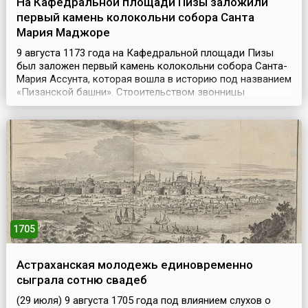
На Кафедральной площади Пизы заложили
первый камень колокольни собора Санта
Мария Маджоре
9 августа 1173 года на Кафедральной площади Пизы
был заложен первый камень колокольни собора Санта-
Мария Ассунта, которая вошла в историю под названием
«Пизанской башни». Строительством звонницы
занимались мастера Гульельмо из Инсбрука и Боннано.
Однако, построив первый этаж высотой 11 метров и два
колоннадных кольца, Бонанно обнаружил, что
колокольня отклонилась от вертикали на четыре
сантиме...
1705
Астраханская молодежь единовременно
сыграла сотню свадеб
(29 июля) 9 августа 1705 года под влиянием слухов о