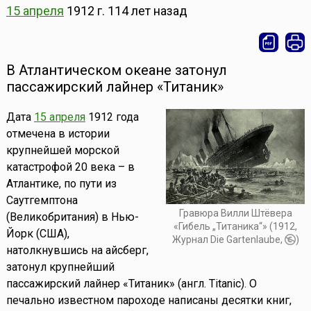
15 апреля
1912 г.
114 лет назад
В Атлантическом океане затонул
пассажирский лайнер «Титаник»
Дата
15 апреля
1912 года
отмечена в истории
крупнейшей морской
катастрофой 20 века – в
Атлантике, по пути из
Саутгемптона
Гравюра Вилли Штёвера
(Великобритания) в Нью-
«Гибель „Титаника“» (1912,
Йорк (США),
Журнал Die Gartenlaube,
)
натолкнувшись на айсберг,
затонул крупнейший
пассажирский лайнер «Титаник» (англ. Titanic). О
печально известном пароходе написаны десятки книг,