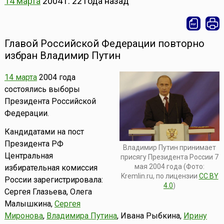
14 марта
2004 г.
22 года назад
Главой Российской Федерации повторно
избран Владимир Путин
14 марта
2004 года
состоялись выборы
Президента Российской
Федерации.
Кандидатами на пост
Президента РФ
Владимир Путин принимает
Центральная
присягу Президента России 7
мая 2004 года (Фото:
избирательная комиссия
Kremlin.ru, по лицензии
CC BY
России зарегистрировала:
4.0
)
Сергея Глазьева, Олега
Малышкина,
Сергея
Миронова
,
Владимира Путина
, Ивана Рыбкина,
Ирину