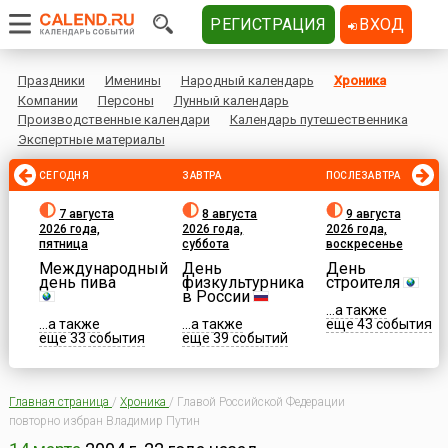
РЕГИСТРАЦИЯ
ВХОД
Праздники
Именины
Народный календарь
Хроника
Компании
Персоны
Лунный календарь
Производственные календари
Календарь путешественника
Экспертные материалы
СЕГОДНЯ
ЗАВТРА
ПОСЛЕЗАВТРА
7 августа
8 августа
9 августа
2026 года,
2026 года,
2026 года,
пятница
суббота
воскресенье
Международный
День
День
день пива
физкультурника
строителя
в России
...а также
...а также
...а также
еще 43 события
еще 33 события
еще 39 событий
Главная страница
/
Хроника
/
Главой Российской Федерации
повторно избран Владимир Путин