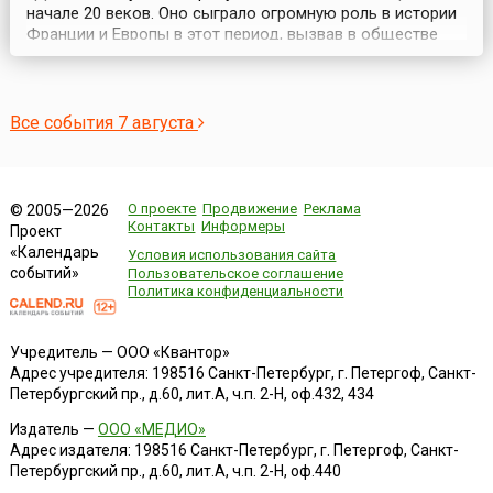
начале 20 веков. Оно сыграло огромную роль в истории
Франции и Европы в этот период, вызвав в обществе
социальный конфликт (1896-1906).В 1894 году капитан
французской армии еврей Альфред Дрейфус был
обвинен в шпионаже в пользу Германии и осужден на
пожизненную каторгу. 5 января 1895 года после су...
Все события 7 августа
О проекте
Продвижение
Реклама
© 2005—2026
Контакты
Информеры
Проект
«Календарь
Условия использования сайта
событий»
Пользовательское соглашение
Политика конфиденциальности
Учредитель — ООО «Квантор»
Адрес учредителя: 198516 Санкт-Петербург, г. Петергоф, Санкт-
Петербургский пр., д.60, лит.А, ч.п. 2-Н, оф.432, 434
Издатель —
ООО «МЕДИО»
Адрес издателя: 198516 Санкт-Петербург, г. Петергоф, Санкт-
Петербургский пр., д.60, лит.А, ч.п. 2-Н, оф.440