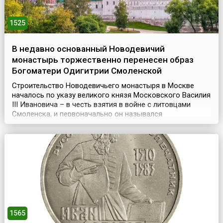
1525
В недавно основанный Новодевичий
монастырь торжественно перенесен образ
Богоматери Одигитрии Смоленской
Строительство Новодевичьего монастыря в Москве
началось по указу великого князя Московского Василия
III Ивановича – в честь взятия в войне с литовцами
Смоленска, и первоначально он назывался
«Богородице-Смоленский». Монастырь представлял
собой крепость, обнесенную мощной крепостной стеной
с 12 башнями.Год спустя, (28 июля) 7 августа 1525 года,
сюда из Благовещенского собора московского Кремля
...
1565