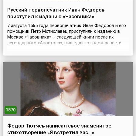
Русский первопечатник Иван Федоров
приступил к изданию «Часовника»
7 августа 1565 года первопечатник Иван Федоров и его
помощник Петр Мстиславец приступили к изданию в
Москве «Часовника» – следующей книги после их
легендарного «Апостола», вышедшего годом ранее, и
второй из датированных русских печатных книг.Работу
завершили в конце сентября. «Часовник», сборник
повседневных молитв, использовавшийся также при
обучении грамоте, разошелся быстро, после чего посл...
1870
Федор Тютчев написал свое знаменитое
стихотворение «Я встретил вас…»