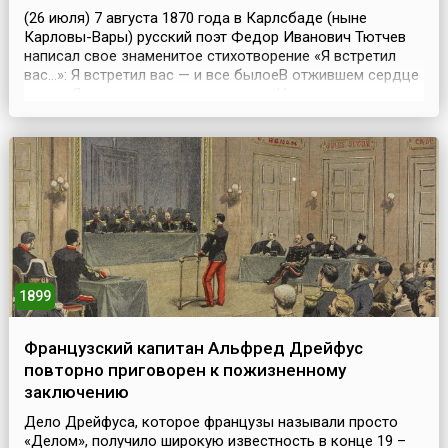
(26 июля) 7 августа 1870 года в Карлсбаде (ныне
Карловы-Вары) русский поэт Федор Иванович Тютчев
написал свое знаменитое стихотворение «Я встретил
вас…»: Я встретил вас — и все былоеВ отжившем сердце
ожило;Я вспомнил время золотое —И сердцу стало так
тепло…Как поздней осени пороюБывают дни, бывает
час,Когда повеет вдруг весноюИ что-то встрепенется в
нас, —Так, весь обвеян д...
1899
Французский капитан Альфред Дрейфус
повторно приговорен к пожизненному
заключению
Дело Дрейфуса, которое французы называли просто
«Делом», получило широкую известность в конце 19 –