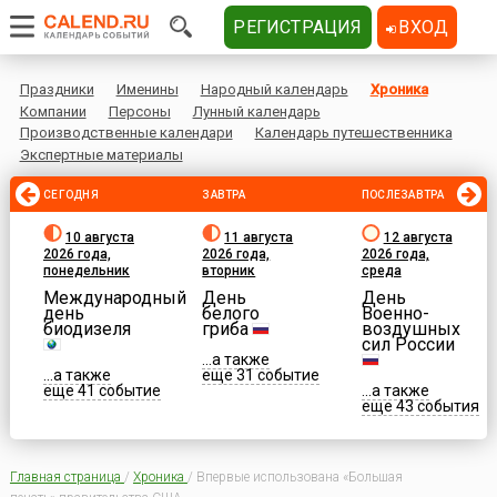
РЕГИСТРАЦИЯ
ВХОД
Праздники
Именины
Народный календарь
Хроника
Компании
Персоны
Лунный календарь
Производственные календари
Календарь путешественника
Экспертные материалы
СЕГОДНЯ
ЗАВТРА
ПОСЛЕЗАВТРА
10 августа
11 августа
12 августа
2026 года,
2026 года,
2026 года,
понедельник
вторник
среда
Международный
День
День
день
белого
Военно-
биодизеля
гриба
воздушных
сил России
...а также
...а также
еще 31 событие
еще 41 событие
...а также
еще 43 события
Главная страница
/
Хроника
/
Впервые использована «Большая