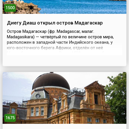
1500
Диегу Диаш открыл остров Мадагаскар
Остров Мадагаскар (фр. Madagascar, малаг.
Madagasikara) — четвёртый по величине остров мира,
расположен в западной части Индийского океана, у
юго-восточного берега Африки, отделён от неё
Мозамбикским проливом.В мае 1500 года корабль
португальского мореплавателя Диегу Диаша, который в
составе флотилии Кабрала направлялся в Индию, попал
в шторм. В результате он сбился с курса, обогнул Южную
Афри...
1675