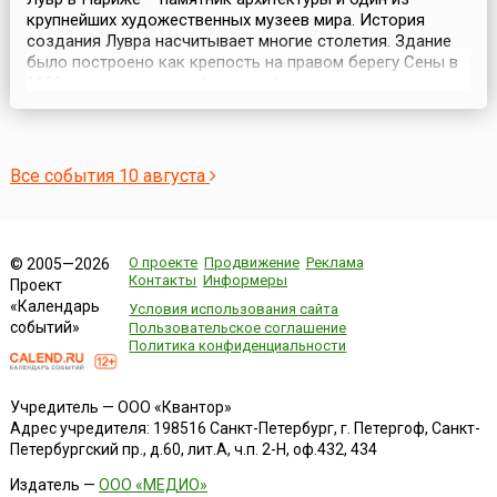
крупнейших художественных музеев мира. История
создания Лувра насчитывает многие столетия. Здание
было построено как крепость на правом берегу Сены в
1190 году при короле Филиппе-Августе для защиты
Парижа с запада. В 16 веке Карл V перестроил Лувр и
превратил его в жилой замок. Наиболее основательно
Лувр изменился при Франциске I в 1546 году, когд...
Все события 10 августа
О проекте
Продвижение
Реклама
© 2005—2026
Контакты
Информеры
Проект
«Календарь
Условия использования сайта
событий»
Пользовательское соглашение
Политика конфиденциальности
Учредитель — ООО «Квантор»
Адрес учредителя: 198516 Санкт-Петербург, г. Петергоф, Санкт-
Петербургский пр., д.60, лит.А, ч.п. 2-Н, оф.432, 434
Издатель —
ООО «МЕДИО»