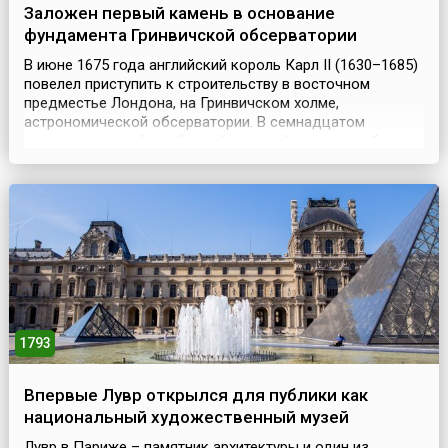
Заложен первый камень в основание
фундамента Гринвичской обсерватории
В июне 1675 года английский король Карл II (1630–1685)
повелел приступить к строительству в восточном
предместье Лондона, на Гринвичском холме,
астрономической обсерватории. В семнадцатом
столетии главной проблемой морской навигации было
определение долготы в открытом море. В принципе,
долготу можно было определить на основании
наблюдений положения Луны, и Карл II в декабре 1674
года основал К...
1793
Впервые Лувр открылся для публики как
национальный художественный музей
Лувр в Париже – памятник архитектуры и один из