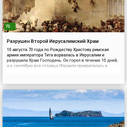
70
Разрушен Второй Иерусалимский Храм
10 августа 70 года по Рождеству Христову римская
армия императора Тита ворвалась в Иерусалим и
разрушила Храм Господень. Он горел в течение 10 дней,
а к сентябрю вся столица Израиля превратилась в
руины. Храмовую Гору римляне сравняли с землей. По
свидетельству Иосифа Флавия 100 000 жителей города
попали в плен и были проданы в рабство. Всего же
погибших от меча, голода и плененных за время во...