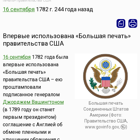
печать» правительства США
16 сентября
1782 г.
244 года назад
Впервые использована «Большая печать»
правительства США
16 сентября
1782 года была
впервые использована
«Большая печать»
правительства США – ею
проштамповали
подписанное генералом
Джорджем Вашингтоном
Большая печать
Соединенных Штатов
(в 1789 году он станет
Америки (Фото:
первым президентом)
Правительство США,
соглашение с Англией об
www.govinfo.gov,
)
обмене пленными и
улучшении обращения с