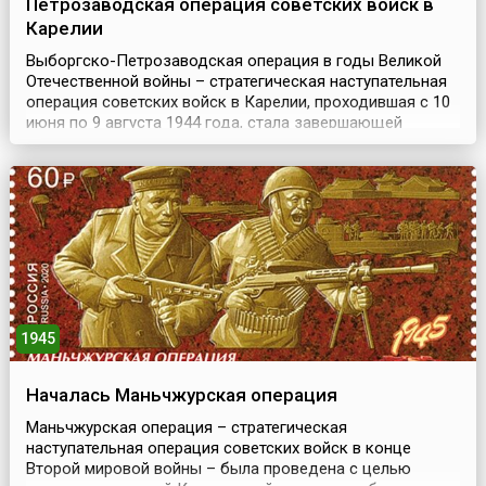
Петрозаводская операция советских войск в
Карелии
Выборгско-Петрозаводская операция в годы Великой
Отечественной войны – стратегическая наступательная
операция советских войск в Карелии, проходившая с 10
июня по 9 августа 1944 года, стала завершающей
операцией битвы за Ленинград. Цель наступления
заключалась в ликвидации угрозы Ленинграду, а также
в ускорении выхода Финляндии из войны.Успехи
советских войск во время зимней кампании 1944 года ...
1945
Началась Маньчжурская операция
Маньчжурская операция – стратегическая
наступательная операция советских войск в конце
Второй мировой войны – была проведена с целью