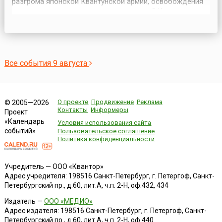
разгрома японской Квантунской армии, освобождения
северо-восточных и северных провинций Китая
(Маньчжурии и Внутренней Монголии), Ляодунского
полуострова, Кореи, ликвидации плацдарма агрессии и
крупной военно-экономической базы Японии на
азиатском континенте. Также о...
Все события 9 августа
О проекте
Продвижение
Реклама
© 2005—2026
Контакты
Информеры
Проект
«Календарь
Условия использования сайта
событий»
Пользовательское соглашение
Политика конфиденциальности
Учредитель — ООО «Квантор»
Адрес учредителя: 198516 Санкт-Петербург, г. Петергоф, Санкт-
Петербургский пр., д.60, лит.А, ч.п. 2-Н, оф.432, 434
Издатель —
ООО «МЕДИО»
Адрес издателя: 198516 Санкт-Петербург, г. Петергоф, Санкт-
Петербургский пр., д.60, лит.А, ч.п. 2-Н, оф.440