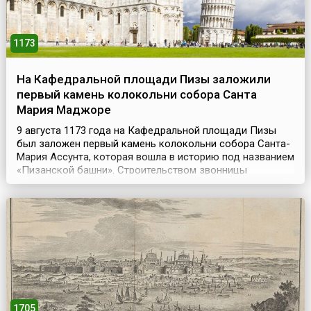
1173
На Кафедральной площади Пизы заложили
первый камень колокольни собора Санта
Мария Маджоре
9 августа 1173 года на Кафедральной площади Пизы
был заложен первый камень колокольни собора Санта-
Мария Ассунта, которая вошла в историю под названием
«Пизанской башни». Строительством звонницы
занимались мастера Гульельмо из Инсбрука и Боннано.
Однако, построив первый этаж высотой 11 метров и два
колоннадных кольца, Бонанно обнаружил, что
колокольня отклонилась от вертикали на четыре
сантиме...
1705