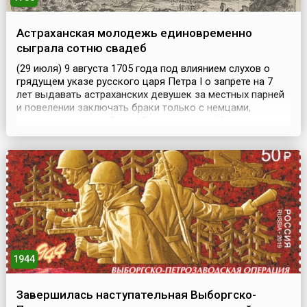
Астраханская молодежь единовременно
сыграла сотню свадеб
(29 июля) 9 августа 1705 года под влиянием слухов о
грядущем указе русского царя Петра I о запрете на 7
лет выдавать астраханских девушек за местных парней
и повелении заключать браки только с немцами,
которых для этого будто бы пришлют из Казани, в
Астрахани единовременно сыграли сотню свадеб.
После чего разогретая выпивкой молодежь учинила
ночью резню иноземцев, переросшую во всенародное
выс...
1944
Завершилась наступательная Выборгско-