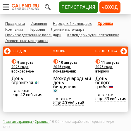
РЕГИСТРАЦИЯ
ВХОД
Праздники
Именины
Народный календарь
Хроника
Компании
Персоны
Лунный календарь
Производственные календари
Календарь путешественника
Экспертные материалы
СЕГОДНЯ
ЗАВТРА
ПОСЛЕЗАВТРА
9 августа
10 августа
11 августа
2026 года,
2026 года,
2026 года,
воскресенье
понедельник
вторник
День
Международный
День
строителя
день
белого
биодизеля
гриба
...а также
еще 42 события
...а также
...а также
еще 33 события
еще 40 событий
Главная страница
/
Хроника
/
В Обнинске заработала первая в мире
АЭС