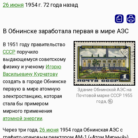
26 июня
1954 г.
72 года назад
В Обнинске заработала первая в мире АЭС
В 1951 году правительство
СССР
поручило
выдающемуся советскому
физику и ученому
Игорю
Васильевичу Курчатову
создать в городе Обнинске
первую в мире атомную
Здание Обнинской АЭС на
Почтовой марке СССР 1955
электростанцию, которая
года,
стала бы примером
мирного применения
атомной энергии
.
Через три года,
26 июня
1954 года Обнинская АЭС с
графито-урановым реактором АМ-1 («Атом Мирный»)