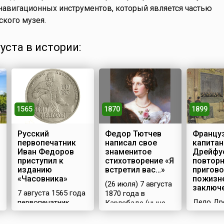
навигационных инструментов, который является частью
кого музея.
густа в истории:
1565
1870
1899
Русский
Федор Тютчев
Францу
первопечатник
написал свое
капитан
Иван Федоров
знаменитое
Дрейфу
приступил к
стихотворение «Я
повтор
изданию
встретил вас…»
пригово
«Часовника»
пожизн
(26 июля) 7 августа
заключ
7 августа 1565 года
1870 года в
Дело Др
первопечатник
Карлсбаде (ныне
которое
Иван Федоров и
Карловы-Вары)
называл
его помощник Петр
русский поэт