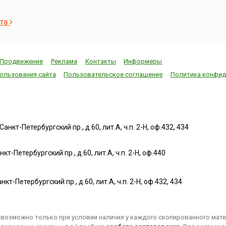
«Делом»,
Мстиславец
Федор Иванович
широкую
приступили к
Тютчев написал
ста
известно
изданию в Москве
свое знаменитое
конце 19
«Часовника» –
стихотворение «Я
20 веков
следующей книги
встретил вас…»: Я
сыграло
после их
встретил вас — и
Продвижение
Реклама
Контакты
Информеры
роль в и
легендарного
все былоеВ
Франции
«Апостола»,
отжившем сердце
ользования сайта
Пользовательское соглашение
Политика конфид
в этот п
вышедшего годом
ожило;Я вспомнил
вызвав 
ранее, и второй из
время золотое —И
социаль
датированных
сердцу стало так
конфликт
русских печатных
тепло…Как поздней
1906).В 
книг.Работу
осени
нкт-Петербургский пр., д.60, лит.А, ч.п. 2-Н, оф.432, 434
капитан
завершили в конце
пороюБывают дни,
француз
сентября.
бывает час,Когда
еврей А
«Часовник»,
повеет вдруг
т-Петербургский пр., д.60, лит.А, ч.п. 2-Н, оф.440
Дрейфус
сборник
весноюИ что-то
обвинен 
повседневных
встрепенется в нас,
шпионаж
молитв,
—Так, весь обвеян
нкт-Петербургский пр., д.60, лит.А, ч.п. 2-Н, оф.432, 434
Германии
использовавшийся
д...
осужден
также при обучении
пожизне
грамоте, разошелся
каторгу.
возможно только при условии наличия у каждого скопированного матер
быстро, после чего