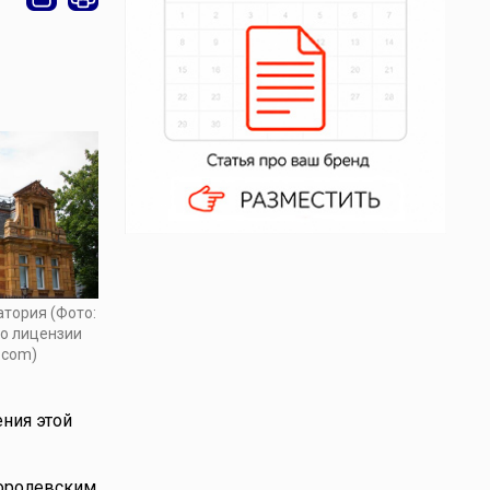
атория (Фото:
по лицензии
.com)
ния этой
Королевским