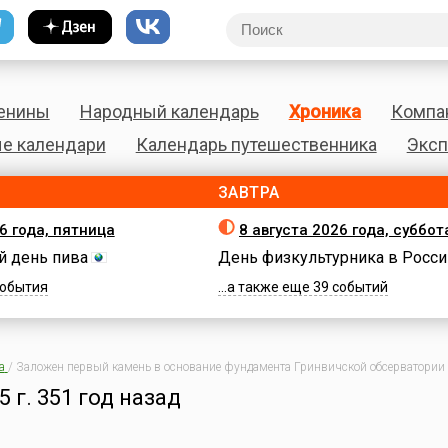
енины
Народный календарь
Хроника
Компа
е календари
Календарь путешественника
Эксп
ЗАВТРА
6 года, пятница
8 августа 2026 года, суббот
 день пива
День физкультурника в Росси
 события
...а также еще 39 событий
а
/
Заложен первый камень в основание фундамента Гринвичской обсерватории
5 г.
351 год назад