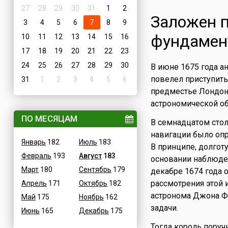
27
28
29
30
31
1
2
Заложен п
3
4
5
6
7
8
9
фундамент
10
11
12
13
14
15
16
17
18
19
20
21
22
23
24
25
26
27
28
29
30
В июне 1675 года ан
повелел приступить
31
1
2
3
4
5
6
предместье Лондона
астрономической об
ПО МЕСЯЦАМ
В семнадцатом сто
навигации было оп
Январь
182
Июль
183
В принципе, долгот
Февраль
193
Август
183
основании наблюден
Март
180
Сентябрь
179
декабре 1674 года
рассмотрения этой 
Апрель
171
Октябрь
182
астронома Джона Фл
Май
175
Ноябрь
162
задачи.
Июнь
165
Декабрь
175
Тогда король пору