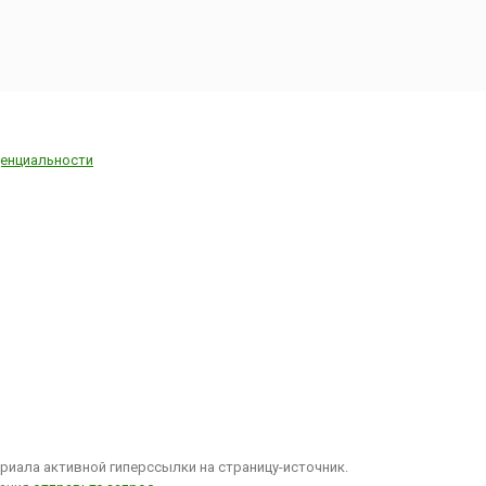
 получило
сть в
 – начале
. Оно
 огромную
стории
 и Европы
енциальности
ериод,
в обществе
ный
 (1896-
1894 году
ской армии
льфред
 был
в
е в пользу
 и
 на
нную
 5 января
иала активной гиперссылки на страницу-источник.