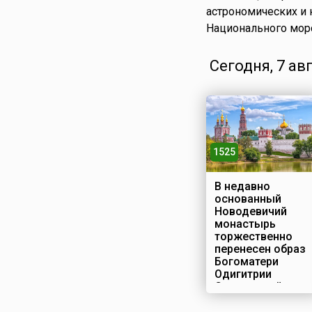
астрономических и 
Национального морс
Сегодня, 7 ав
1525
В недавно
основанный
Новодевичий
монастырь
торжественно
перенесен образ
Богоматери
Одигитрии
Смоленской
Строительство