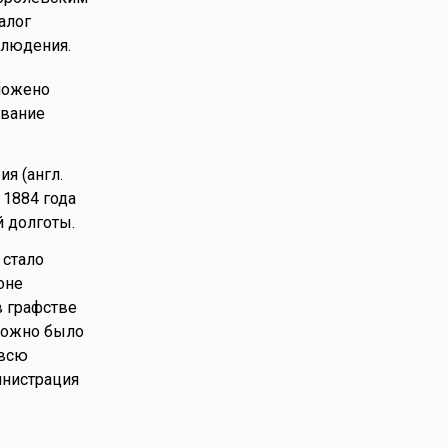
алог
блюдения.
ложено
ование
я (англ.
 1884 года
й долготы.
 стало
оне
в графстве
 можно было
 всю
инистрация