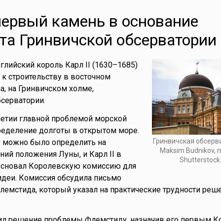
ервый камень в основание
а Гринвичской обсерватории
глийский король Карл II (1630–1685)
 к строительству в восточном
, на Гринвичском холме,
серватории.
летии главной проблемой морской
ределение долготы в открытом море.
Гринвичская обсерв
у можно было определить на
Maksim Budnikov, 
ий положения Луны, и Карл II в
Shutterstock
 основал Королевскую комиссию для
идеи. Комиссия обсудила письмо
емстида, который указал на практические трудности реше
чил решение проблемы Флемстиду, назначив его первым 