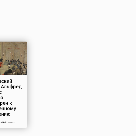
зский
 Альфред
с
но
рен к
енному
ению
ейфуса,
 французы
и просто