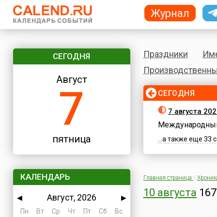
Журнал
Праздники
Им
СЕГОДНЯ
Производственны
Август
7
СЕГОДНЯ
7 августа 202
Международный
пятница
...а также еще 33
КАЛЕНДАРЬ
Главная страница
/
Хроник
10 августа
167
Август, 2026
◀
▶
Пн
Вт
Ср
Чт
Пт
Сб
Вс