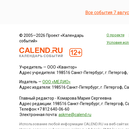
Новодевичьего
монастыря в
Все события 7 авгу
Москве началось
по указу великого
князя Московского
Василия III
О проекте
© 2005—2026 Проект «Календарь
Ивановича – в
событий»
честь взятия в
Условия исп
войне с литовцами
Смоленска, и
первоначально он
назывался
Учредитель — ООО «Квантор»
«Богородице-
Адрес учредителя: 198516 Санкт-Петербург, г. Петергоф, Са
Смоленский».
Монастырь
Издатель —
ООО «МЕДИО»
представлял собой
Адрес издателя: 198516 Санкт-Петербург, г. Петергоф, Санк
крепость,
обнесенную
Главный редактор - Комарова Мария Сергеевна
мощной
Адрес редакции:
198516
Санкт-Петербург, г. Петергоф
,
Са
крепостной стеной
Телефон:
+7 812 640-06-60
с 12 башнями.Год
Электронная почта:
askme@calend.ru
спустя, (28 июля) 7
августа 1525 года,
Использование любой информации CALEND.RU на веб-сайтах 