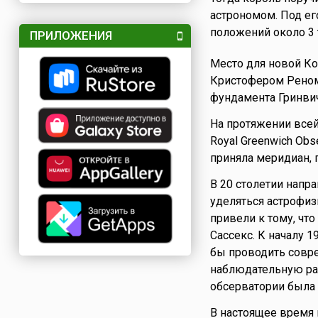
астрономом. Под ег
положений около 3 
ПРИЛОЖЕНИЯ
Место для новой К
Кристофером Рено
фундамента Гринвич
На протяжении всей
Royal Greenwich Ob
приняла меридиан, 
В 20 столетии напр
уделяться астрофиз
привели к тому, чт
Сассекс. К началу 1
бы проводить совр
наблюдательную раб
обсерватории была
В настоящее время 