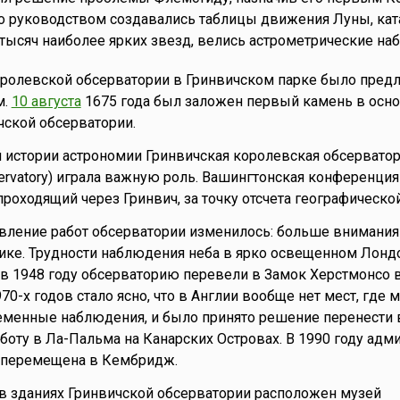
о руководством создавались таблицы движения Луны, кат
тысяч наиболее ярких звезд, велись астрометрические на
оролевской обсерватории в Гринвичском парке было пред
м.
10 августа
1675 года был заложен первый камень в осн
ской обсерватории.
 истории астрономии Гринвичская королевская обсерватори
servatory) играла важную роль. Вашингтонская конференция
проходящий через Гринвич, за точку отсчета географическо
авление работ обсерватории изменилось: больше внимания
ике. Трудности наблюдения неба в ярко освещенном Лонд
о в 1948 году обсерваторию перевели в Замок Хeрстмонсо 
970-х годов стало ясно, что в Англии вообще нет мест, где
еменные наблюдения, и было принято решение перенести
оту в Ла-Пальма на Канарских Островах. В 1990 году адм
 перемещена в Кембридж.
в зданиях Гринвичской обсерватории расположен музей