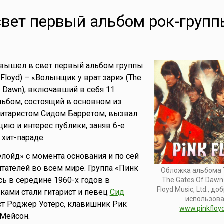
вет первый альбом рок-групп
 вышел в свет первый альбом группы
Floyd) – «Волынщик у врат зари» (The
Of Dawn), включавший в себя 11
льбом, состоящий в основном из
гитаристом Сидом Барретом, вызвал
ию и интерес публики, заняв 6-е
 хит-параде.
лойд» с момента основания и по сей
итателей во всем мире. Группа «Пинк
Обложка альбома T
ь в середине 1960-х годов в
The Gates Of Dawn 
Floyd Music, Ltd., д
иками стали гитарист и певец
Сид
использова
ист Роджер Уотерс, клавишник Рик
www.pinkfloy
 Мейсон.