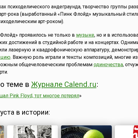
х психоделического андеграунда, творчество группы раз
арт-рока (выработанный «Пинк Флойд» музыкальный стил
иходелическим арт-роком).
 Флойд» проявилось не только в
музыке
, но и в использов
ких достижений в студийной работе и на концертах. Одним
ли лазерную и квадрофоническую аппаратуру, демонстри
ацию
. Важную роль играли и тексты композиций, многие и
ложным общечеловеческим проблемам
одиночества
, отчу
рти.
о теме в
Журнале Calend.ru
:
ал Pink Floyd, тот многое потерял
»
густа в истории: