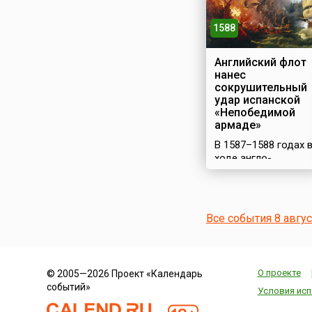
1588
Английский флот
нанес
сокрушительный
удар испанской
«Непобедимой
армаде»
В 1587–1588 годах 
ходе англо-
испанской войны
Испания снарядила
огромный флот –
«Непобедимую
Все события 8 авгу
армаду» для
вторжения в
Англию.
Масштабная
О проекте
© 2005—2026 Проект «Календарь
операция была
событий»
задумана
Условия исп
испанским королем