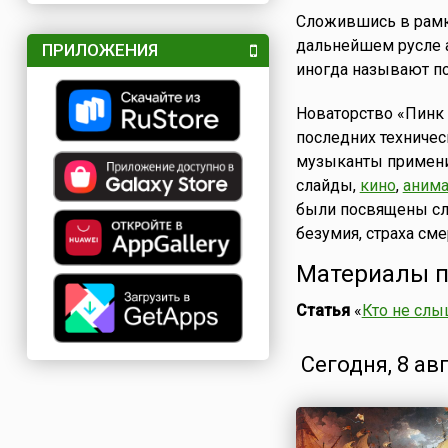
Сложившись в рамка
дальнейшем русле 
ПРИЛОЖЕНИЯ
иногда называют пс
Новаторство «Пинк
последних техничес
музыканты примени
слайды,
кино
,
аним
были посвящены с
безумия, страха сме
Материалы п
Статья
«
Кто не слыш
Сегодня, 8 ав