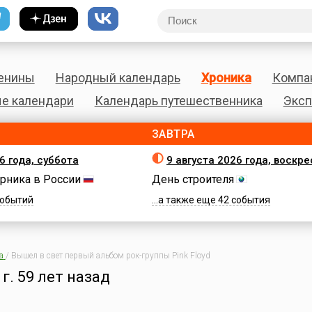
енины
Народный календарь
Хроника
Компа
е календари
Календарь путешественника
Эксп
ЗАВТРА
6 года, суббота
9 августа 2026 года, воскр
рника в России
День строителя
 событий
...а также еще 42 события
а
/
Вышел в свет первый альбом рок-группы Pink Floyd
 г.
59 лет назад