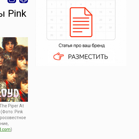
ы Pink
he Piper At
(Фото: Pink
обросовестное
ние,
d.com
)