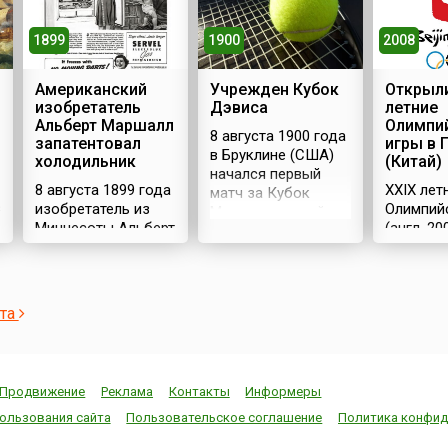
1900
1899
2008
Учрежден Кубок
Американский
Открыли
Дэвиса
изобретатель
летние
Альберт Маршалл
Олимпи
8 августа 1900 года
запатентовал
игры в 
в Бруклине (США)
холодильник
(Китай)
начался первый
8 августа 1899 года
XXIX лет
матч за Кубок
в
изобретатель из
Олимпий
Международной
Миннесоты Альберт
(англ. 2
федерации лаун-
Маршалл
Olympics
тенниса. В награду
запатентовал
проходил
победитель
холодильник.Холодильные
августа 
получил
конструкции
столице 
серебряный кубок,
ста
придумывали и
Пекине. 
пожертвованный
раньше. В основном
принима
организаторам
они действовали за
Олимпиа
первого матча
счет покупного
боролис
студентом
Продвижение
Реклама
Контакты
Информеры
льда. Первые
(Канада)
Гарвардского
домашние
(Франция
ользования сайта
Пользовательское соглашение
Политика конфид
университета
холодильники
(Турция)
Дуайтом Филли