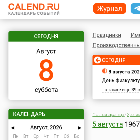
Журнал
Праздники
Им
СЕГОДНЯ
Производственны
Август
8
СЕГОДНЯ
8 августа 202
День физкульту
суббота
...а также еще 39
КАЛЕНДАРЬ
Главная страница
/
Хроник
5 августа
1967
Август, 2026
◀
▶
Пн
Вт
Ср
Чт
Пт
Сб
Вс