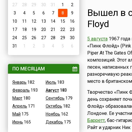
27
28
29
30
31
1
2
Вышел в с
3
4
5
6
7
8
9
Floyd
10
11
12
13
14
15
16
17
18
19
20
21
22
23
24
25
26
27
28
29
30
5 августа
1967 года
«Пинк Флойд» (Pink 
31
1
2
3
4
5
6
Piper At The Gates 
композиций. Этот а
песен, написанных 
ПО МЕСЯЦАМ
разноречивую реакц
место в британском
Январь
182
Июль
183
Февраль
193
Август
183
Творчество «Пинк Ф
Март
180
Сентябрь
179
день сохраняет поч
Флойд» образовалас
Апрель
171
Октябрь
182
Лондоне. Ее участн
Май
175
Ноябрь
162
Барретт
, бас-гитар
Июнь
165
Декабрь
175
Райт и ударник Ник