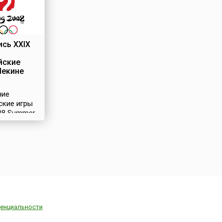
сь XXIX
йские
Пекине
ние
ские игры
008 Summer
)
и с 8 по 24
2008 года в
Китая –
За право
ть
ду также
ь Торонто
, Париж
), Стамбул
енциальности
, Осака