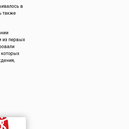
вивалось в
ь также
ании
и из первых
ровали
з которых
ждения,