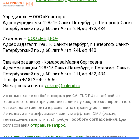
Учредитель — ООО «Квантор»
Адрес учредителя: 198516 Санкт-Петербург, г. Петергоф, Санкт-
Петербургский пр., д.60, лит.А, ч.п. 2-Н, оф.432, 434
Издатель —
ООО «МЕДИО»
Адрес издателя: 198516 Санкт-Петербург, г. Петергоф, Санкт-
Петербургский пр., д.60, лит.А, ч.п. 2-Н, оф.440
Главный редактор - Комарова Мария Сергеевна
Адрес редакции:
198516
Санкт-Петербург, г. Петергоф
,
Санкт-
Петербургский пр., д.60, лит.А, ч.п. 2-Н, оф.432, 434
Телефон:
+7 812 640-06-60
Электронная почта:
askme@calend.ru
Использование любой информации CALEND.RU на веб-сайтах
возможно только при условии наличия у каждого скопированного
материала активной гиперссылки на страницу-источник.
Использование информации сайта в оффлайн-СМИ (радио,
телевидение, газеты и т.п.) требует
особого согласования
. Для
согласования
отправьте запрос
.
Изменить настройки конфиденциальности
(только для жителей