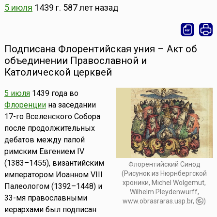
5 июля
1439 г.
587 лет назад
Подписана Флорентийская уния – Акт об
объединении Православной и
Католической церквей
5 июля
1439 года во
Флоренции
на заседании
17-го Вселенского Собора
после продолжительных
дебатов между папой
римским Евгением IV
(1383–1455), византийским
Флорентийский Синод
(Рисунок из Нюрнбергской
императором Иоанном VIII
хроники, Michel Wolgemut,
Палеологом (1392–1448) и
Wilhelm Pleydenwurff,
33-мя православными
www.obrasraras.usp.br,
)
иерархами был подписан