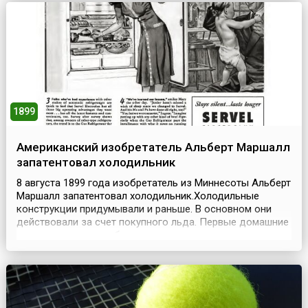
церкви.Филипп собрал приблизительно 130 больших и
средних военных к...
1899
Американский изобретатель Альберт Маршалл
запатентовал холодильник
8 августа 1899 года изобретатель из Миннесоты Альберт
Маршалл запатентовал холодильник.Холодильные
конструкции придумывали и раньше. В основном они
действовали за счет покупного льда. Первые домашние
холодильники потребляли много дров, угля и керосина.
В 1911 году фирма «Дженерал электрик» наладила
выпуск холодильников более-менее современного типа:
холодильная машина помещалась в кухонном...