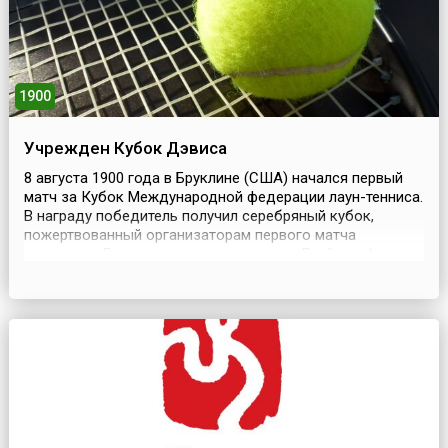
1900
Учрежден Кубок Дэвиса
8 августа 1900 года в Бруклине (США) начался первый
матч за Кубок Международной федерации лаун-тенниса.
В награду победитель получил серебряный кубок,
пожертвованный организаторам первого матча
студентом Гарвардского университета Дуайтом Филли
Дэвисом.Состязания стали называться командным
первенством за Кубок Дэвиса, или просто Кубком
Дэвиса (англ. Davis Cup). Сегодня это крупнейшие
международ...