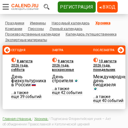
РЕГИСТРАЦИЯ
ВХОД
Праздники
Именины
Народный календарь
Хроника
Компании
Персоны
Лунный календарь
Производственные календари
Календарь путешественника
Экспертные материалы
СЕГОДНЯ
ЗАВТРА
ПОСЛЕЗАВТРА
8 августа
9 августа
10 августа
2026 года,
2026 года,
2026 года,
суббота
воскресенье
понедельник
День
День
Международны
физкультурника
строителя
день
в России
биодизеля
...а также
...а также
еще 42 события
еще 39 событий
...а также
еще 40 событий
Главная страница
/
Хроника
/
Подписана Флорентийская уния – Акт
об объединении Православной и Католической церквей