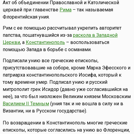
Акт об объединении Православной и Католической
церквей при главенстве
Рима
– так называемая
Флорентийская уния.
Рим с ее помощью рассчитывал укрепить авторитет
папства, пошатнувшийся из-за
раскола в Западной
Церкви
, а
Константинополь
– воспользоваться
помощью Запада в борьбе с османами.
Подписали унию все греческие епископы,
присутствовавшие на соборе, кроме Марка Эфесского и
патриарха константинопольского Иосифа, который к
тому времени умер. Подписал унию и русский
митрополит грек Исидор (давно уже согласившийся на
нее), за что был низложен Великим князем Московским
Василием II Темным
(уния так и не вошла в силу ни в
Византии, ни в Русском государстве).
По возвращении в Константинополь многие греческие
епископы, которые согласились на унию во Флоренции,