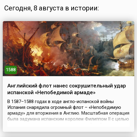
Сегодня, 8 августа в истории:
1588
Английский флот нанес сокрушительный удар
испанской «Непобедимой армаде»
В 1587–1588 годах в ходе англо-испанской войны
Испания снарядила огромный флот – «Непобедимую
армаду» для вторжения в Англию. Масштабная операция
была задумана испанским королем Филиппом II с целью
реализовать свои притязания на английский престол и
способствовать планам по возвращению
протестантской Европы в лоно католической