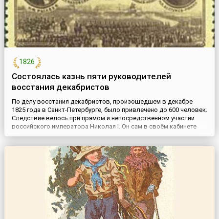
1826
Состоялась казнь пяти руководителей
восстания декабристов
По делу восстания декабристов, произошедшем в декабре
1825 года в Санкт-Петербурге, было привлечено до 600 человек.
Следствие велось при прямом и непосредственном участии
российского императора Николая I. Он сам в своём кабинете
вёл допросы. Следственная комиссия о каждом шаге в ходе
следствия доносила Николаю I. Суд был лишь ширмой,
приговор выносил по сути дела сам государь.Результатом р...