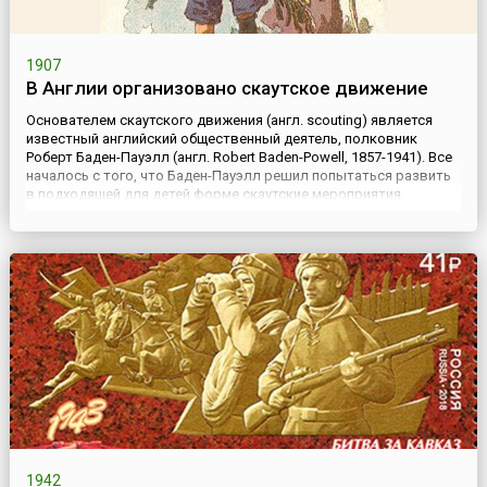
1907
В Англии организовано скаутское движение
Основателем скаутского движения (англ. scouting) является
известный английский общественный деятель, полковник
Роберт Баден-Пауэлл (англ. Robert Baden-Powell, 1857-1941). Все
началось с того, что Баден-Пауэлл решил попытаться развить
в подходящей для детей форме скаутские мероприятия,
которые практиковал во время своей военной карьеры
(английское слово scout переводят как «разведчик»). С этой
цель...
1942