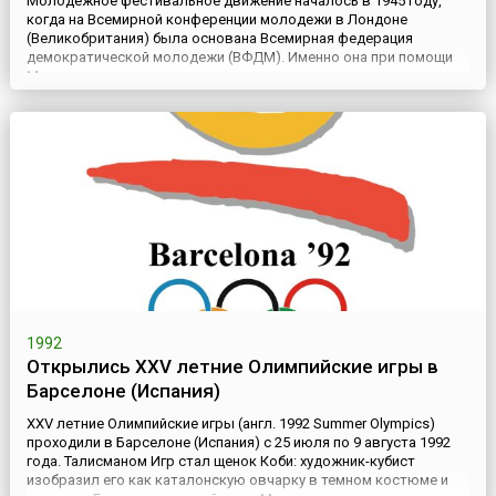
Молодежное фестивальное движение началось в 1945 году,
когда на Всемирной конференции молодежи в Лондоне
(Великобритания) была основана Всемирная федерация
демократической молодежи (ВФДМ). Именно она при помощи
Международного союза студентов выступала организатором
всемирных молодежных фестивалей. Целью первых
фестивалей было привлечение на сторону коммунистического
движения молодежи зарубежны...
1992
Открылись XXV летние Олимпийские игры в
Барселоне (Испания)
XXV летние Олимпийские игры (англ. 1992 Summer Olympics)
проходили в Барселоне (Испания) с 25 июля по 9 августа 1992
года. Талисманом Игр стал щенок Коби: художник-кубист
изобразил его как каталонскую овчарку в темном костюме и