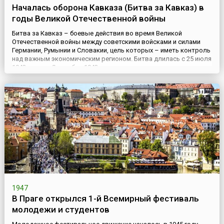
Началась оборона Кавказа (Битва за Кавказ) в
годы Великой Отечественной войны
Битва за Кавказ – боевые действия во время Великой
Отечественной войны между советскими войсками и силами
Германии, Румынии и Словакии, цель которых – иметь контроль
над важным экономическим регионом. Битва длилась с 25 июля
1942 года по 9 октября 1943 года, она делится на два этапа –
наступление немецких войск, или оборона Кавказа (25 июля –
31 декабря 1942), и контрнаступление советских войск (1...
1947
В Праге открылся 1-й Всемирный фестиваль
молодежи и студентов