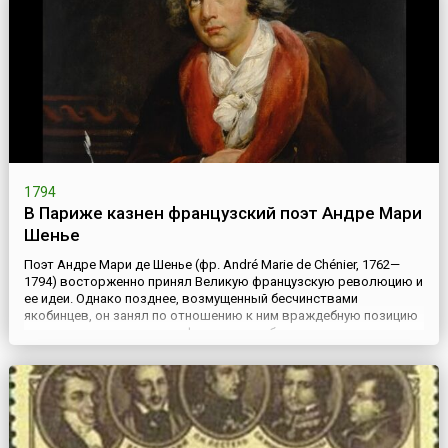
1794
В Париже казнен французский поэт Андре Мари
Шенье
Поэт Андре Мари де Шенье (фр. André Marie de Chénier, 1762—
1794) восторженно принял Великую французскую революцию и
ее идеи. Однако позднее, возмущенный бесчинствами
якобинцев, он занял по отношению к ним враждебную позицию
и выступал с резкими памфлетами в либерально-
монархической прессе. Он посвятил оду Шарлотте Корде,
убийце Марата, помогал Мальзербу в подготовке защиты
Людовика XVI. 7 март...