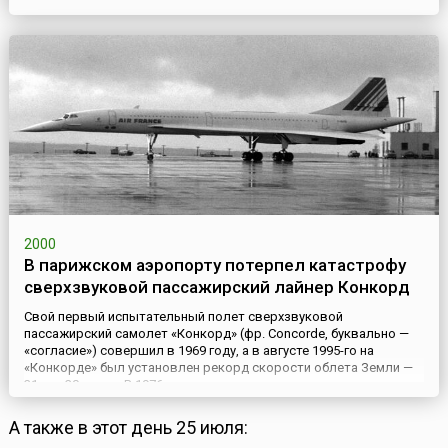
галстуке. Его, как и олимпийского Мишу – символ
Олимпиады-80, после официального закрытия турнира
отпустили в небо на воздушных шарах.В Играх приняли участие
9356 с...
2000
В парижском аэропорту потерпел катастрофу
сверхзвуковой пассажирский лайнер Конкорд
Свой первый испытательный полет cверхзвуковой
пассажирский самолет «Конкорд» (фр. Concorde, буквально —
«согласие») совершил в 1969 году, а в августе 1995-го на
«Конкорде» был установлен рекорд скорости облета Земли —
31 час 30 минут. В 1976 году самолеты начали регулярные
коммерческие рейсы с пассажирами на борту. С начала
эксплуатации услугами «Конкордов» воспользовались более
А также в этот день 25 июля:
трех миллионов...