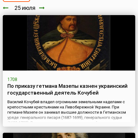
25 июля
1708
По приказу гетмана Мазепы казнен украинский
государственный деятель Кочубей
Василий Кочубей владел огромными земельными наделами с
крепостными крестьянами на Левобережной Украине. При
гетмане Мазепе он занимал высшие должности в Гетманском
уряде: генерального писаря (1687-1699), генерального судьи
(1699-1708). В составе украинских казацких войск участвовал в
Азовских походах (1695-1696). Узнав о тайных переговорах
Мазепы со шведским королем Карлом XII и польским корол...