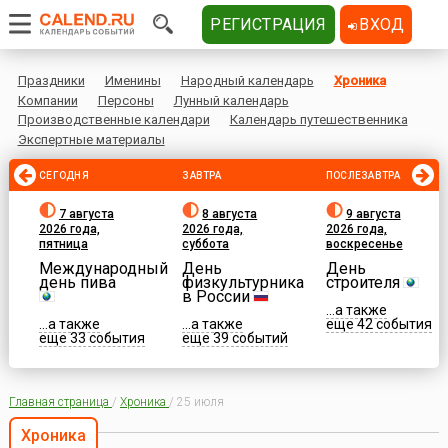
РЕГИСТРАЦИЯ
ВХОД
Праздники
Именины
Народный календарь
Хроника
Компании
Персоны
Лунный календарь
Производственные календари
Календарь путешественника
Экспертные материалы
СЕГОДНЯ
ЗАВТРА
ПОСЛЕЗАВТРА
7 августа
8 августа
9 августа
2026 года,
2026 года,
2026 года,
пятница
суббота
воскресенье
Международный
День
День
день пива
физкультурника
строителя
в России
...а также
...а также
...а также
еще 42 события
еще 33 события
еще 39 событий
Главная страница
/
Хроника
/
25 июля
Хроника