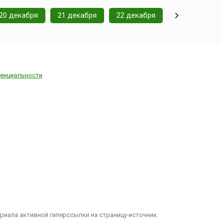
20 декабря
21 декабря
22 декабря
енциальности
иала активной гиперссылки на страницу-источник.