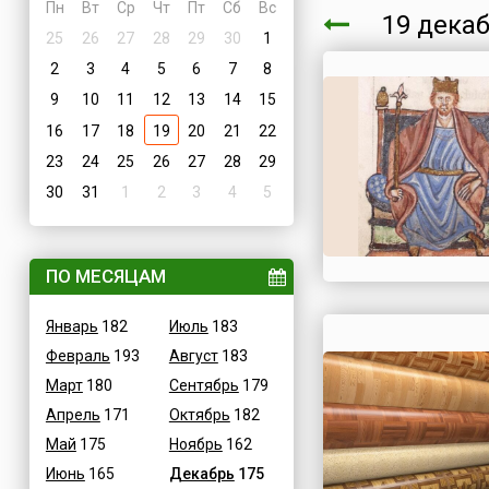
Пн
Вт
Ср
Чт
Пт
Сб
Вс
19 дека
25
26
27
28
29
30
1
2
3
4
5
6
7
8
9
10
11
12
13
14
15
16
17
18
19
20
21
22
23
24
25
26
27
28
29
30
31
1
2
3
4
5
ПО МЕСЯЦАМ
Январь
182
Июль
183
Февраль
193
Август
183
Март
180
Сентябрь
179
Апрель
171
Октябрь
182
Май
175
Ноябрь
162
Июнь
165
Декабрь
175