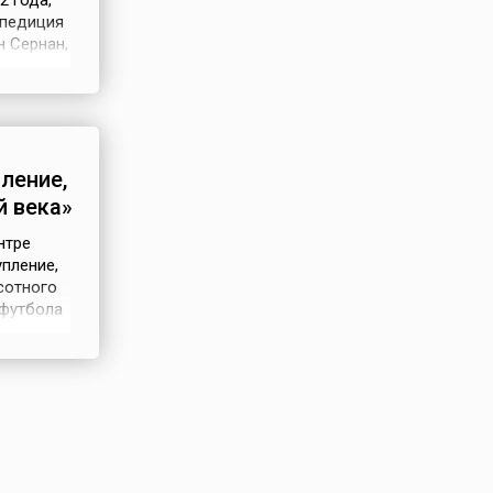
2 года,
спедиция
н Сернан,
й кабины
упором на
в ра...
ление,
й века»
нтре
пление,
сотного
 футбола
ме