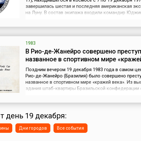
17), находившегося в космосе с 7 по 19 декабря 197
завершилась шестая и последняя американская эк
на Луну. В состав экипажа входили командир Юджи
пилот основного блока Роналд Эванс, пилот лунно
ученый-геолог Харрисон Шмит. Это была миссия с 
научные исследования.Лунная кабина «прилунилась» 
1983
В Рио-де-Жанейро совершено преступ
названное в спортивном мире «краже
Поздним вечером 19 декабря 1983 года в самом це
Рио-де-Жанейро (Бразилия) было совершено престу
названное в спортивном мире «кражей века». Из вы
здания штаб-квартиры Бразильской конфедерации
была похищена золотая статуэтка Ники, крылатой
древнегреческой богини победы, — Кубок Жюля Ри
(1873–1956, в 1921–1954 годах президента ФИФА),
присуждаемый раз в 4 года команде–побед...
от день 19 декабря:
нины
Дни городов
Все события