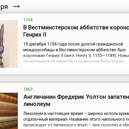
бря
1154
В Вестминстерском аббатстве корон
Генрих II
19 декабря 1154 года после долгой гражданской
междоусобицы в Вестминстерском аббатстве был
коронован Генрих II (англ. Henry II, 1133—1189). Нов
по материнской линии был правнуком Вильгельма
Завоевателя и первым из династии Плантагенетов, 
дала Англии 14 королей и правила более трехсот лет
Английскую корону Генрих получил от своей матери
королевы Матильды. А его отец — Готфри...
1863
Англичанин Фредерик Уолтон запате
линолеум
Линолеум в настоящее время – широко используем
отделочный материал. Название этого напольного 
происходит от латинского linum – лен, полотно и ol