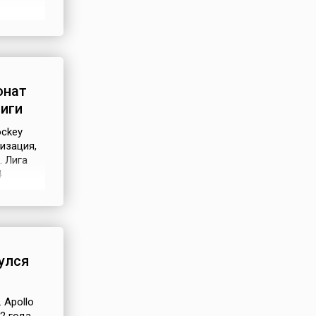
торого
лийский
онат
иги
ockey
изация,
 Лига
4
рерс»,
одной из
 декабря
улся
 Apollo