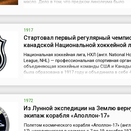
масло. Дело в том, что предком линолеума было
«промасленное полотно», процесс производства ко
был зафиксирован еще в 1627 году. В 1763 году анг
изобретатель Натан Смит получил патент, в котором
подробно были описаны компон...
1917
Стартовал первый регулярный чемпи
канадской Национальной хоккейной л
Национальная хоккейная лига, НХЛ (англ. National H
League, NHL) — профессиональная спортивная орган
объединяющая хоккейные команды США и Канады.
была образована в 1917 году и объединила в себе 
команды: «Монреаль Канадиенс», «Монреаль Уонде
«Оттава Сенаторс» и «Торонто Аренас». НХЛ стала 
первых профессиональных хоккейных лиг в мире.19
1917 года в Монреа...
1972
Из Лунной экспедиции на Землю верн
экипаж корабля «Аполлон-17»
Полетом космического корабля «Аполлон-17» (англ.