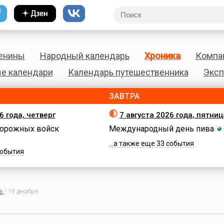
енины
Народный календарь
Хроника
Компа
е календари
Календарь путешественника
Эксп
ЗАВТРА
6 года, четверг
7 августа 2026 года, пятниц
орожных войск
Международный день пива
...а также еще 33 события
 события
а
/
19 декабря