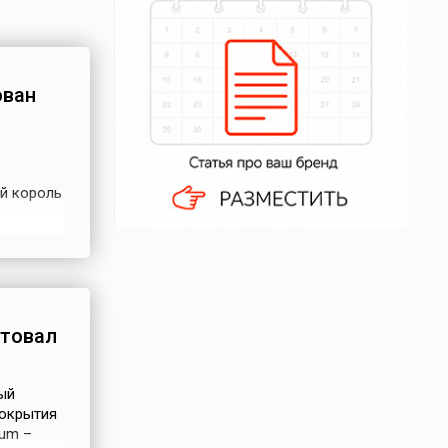
ован
ый король
которая
.
 —
нтовал
ый
покрытия
eum –