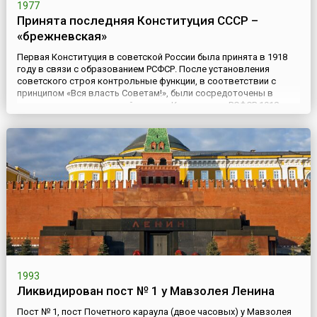
1977
Принята последняя Конституция СССР –
«брежневская»
Первая Конституция в советской России была принята в 1918
году в связи с образованием РСФСР. После установления
советского строя контрольные функции, в соответствии с
принципом «Вся власть Советам!», были сосредоточены в
высшем органе советской власти. Конституция РСФСР 1918
года установила, что верховным органом власти в стране
является Всероссийский съезд Советов, а в период между
съездами –...
1993
Ликвидирован пост № 1 у Мавзолея Ленина
Пост № 1, пост Почетного караула (двое часовых) у Мавзолея