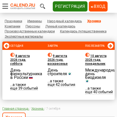
РЕГИСТРАЦИЯ
ВХОД
Праздники
Именины
Народный календарь
Хроника
Компании
Персоны
Лунный календарь
Производственные календари
Календарь путешественника
Экспертные материалы
СЕГОДНЯ
ЗАВТРА
ПОСЛЕЗАВТРА
8 августа
9 августа
10 августа
2026 года,
2026 года,
2026 года,
суббота
воскресенье
понедельник
День
День
Международны
физкультурника
строителя
день
в России
биодизеля
...а также
...а также
еще 42 события
еще 39 событий
...а также
еще 40 событий
Главная страница
/
Хроника
/
7 октября