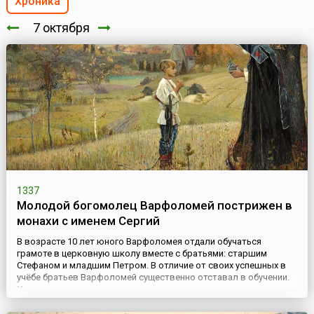
Хроника
7 октября
1337
Молодой богомолец Варфоломей пострижен в
монахи с именем Сергий
В возрасте 10 лет юного Варфоломея отдали обучаться
грамоте в церковную школу вместе с братьями: старшим
Стефаном и младшим Петром. В отличие от своих успешных в
учёбе братьев Варфоломей существенно отставал в обучении.
Учитель ругал его, родители огорчались и усовещивали, сам же
он со слезами молился, но учёба вперед не продвигалась. И
тогда случилось событие, о котором сообщают все