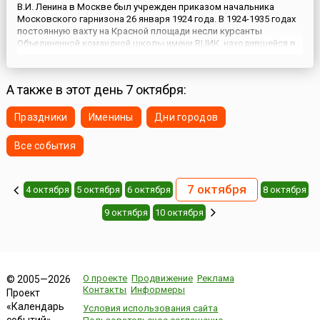
В.И. Ленина в Москве был учрежден приказом начальника
Московского гарнизона 26 января 1924 года. В 1924-1935 годах
постоянную вахту на Красной площади несли курсанты
Объединенной командной школы имени ВЦИК, находившейся в
Кремле, затем — солдаты кремлевского гарнизона. Первые
часовые встали на помосте около гроба с телом В.И. Ленин...
А также в этот день 7 октября:
Праздники
Именины
Дни городов
Все события
7 октября
4 октября
5 октября
6 октября
8 октября
9 октября
10 октября
О проекте
Продвижение
Реклама
© 2005—2026
Контакты
Информеры
Проект
«Календарь
Условия использования сайта