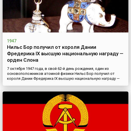
1947
Нильс Бор получил от короля Дании
Фредерика IX высшую национальную награду —
орден Слона
7 октября 1947 года, в свой 62-й день рождения, один из
основоположников атомной физики Нильс Бор получил от
короля Дании Фредерика IX высшую национальную награду —
орден Слона (дат. Elefantordenen). Орден Слона имеет самый
оригинальный знак из всех наград мира. Все другие орденские
знаки, даже при всей редкости и необычности их форм,
задумывались как более или менее плоские, чтобы одной
своей...