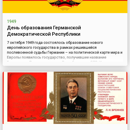
1949
День образования Германской
Демократической Республики
7 октября 1949 года состоялось образование нового
европейского государства в рамках решившейся
послевоенной судьбы Германии – на политической карте мира и
Европы появилось государство, получившее название
Германская Демократическая Республика или ГДР. Именно эта
дата завершила официальный процесс разделения Германии на
Западную и Восточную, каждая из которых пошла своим путём
социально-экономи...