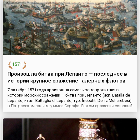
жизнеопис...
1571
Произошла битва при Лепанто — последнее в
истории крупное сражение галерных флотов
7 октября 1571 года произошла самая кровопролитная в
истории морских сражений — битва при Лепанто (исп. Batalla de
Lepanto, итал. Battaglia di Lepanto, тур. İnebahtı Deniz Muharebesi)
в Патрасском заливе у мыса Скрофа. В этом сражении союзный
испано-венецианский флот, нанеся сокрушительное поражение
флоту Оттоманской империи, положил конец почти вековому
господству турков в Средиземном море. С...