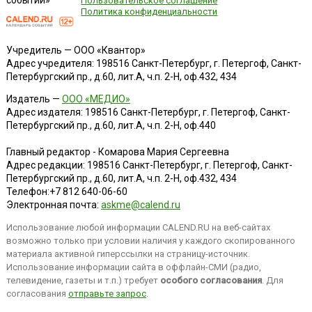
событий»
Пользовательское соглашение
Политика конфиденциальности
Учредитель — ООО «Квантор»
Адрес учредителя: 198516 Санкт-Петербург, г. Петергоф, Санкт-
Петербургский пр., д.60, лит.А, ч.п. 2-Н, оф.432, 434
Издатель —
ООО «МЕДИО»
Адрес издателя: 198516 Санкт-Петербург, г. Петергоф, Санкт-
Петербургский пр., д.60, лит.А, ч.п. 2-Н, оф.440
Главный редактор - Комарова Мария Сергеевна
Адрес редакции:
198516
Санкт-Петербург, г. Петергоф
,
Санкт-
Петербургский пр., д.60, лит.А, ч.п. 2-Н, оф.432, 434
Телефон:
+7 812 640-06-60
Электронная почта:
askme@calend.ru
Использование любой информации CALEND.RU на веб-сайтах
возможно только при условии наличия у каждого скопированного
материала активной гиперссылки на страницу-источник.
Использование информации сайта в оффлайн-СМИ (радио,
телевидение, газеты и т.п.) требует
особого согласования
. Для
согласования
отправьте запрос
.