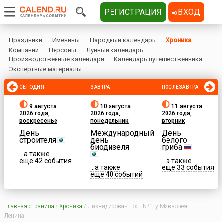
РЕГИСТРАЦИЯ
ВХОД
Праздники
Именины
Народный календарь
Хроника
Компании
Персоны
Лунный календарь
Производственные календари
Календарь путешественника
Экспертные материалы
СЕГОДНЯ
ЗАВТРА
ПОСЛЕЗАВТРА
9 августа
10 августа
11 августа
2026 года,
2026 года,
2026 года,
воскресенье
понедельник
вторник
День
Международный
День
строителя
день
белого
биодизеля
гриба
...а также
еще 42 события
...а также
...а также
еще 33 события
еще 40 событий
Главная страница
/
Хроника
/
Ликвидирован пост № 1 у Мавзолея
Ленина