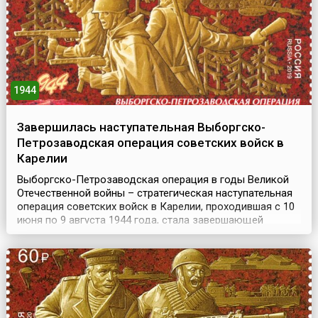
выс...
1944
Завершилась наступательная Выборгско-
Петрозаводская операция советских войск в
Карелии
Выборгско-Петрозаводская операция в годы Великой
Отечественной войны – стратегическая наступательная
операция советских войск в Карелии, проходившая с 10
июня по 9 августа 1944 года, стала завершающей
операцией битвы за Ленинград. Цель наступления
заключалась в ликвидации угрозы Ленинграду, а также
в ускорении выхода Финляндии из войны.Успехи
советских войск во время зимней кампании 1944 года ...