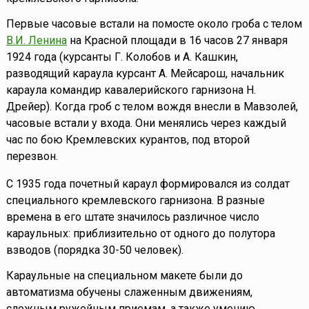
Первые часовые встали на помосте около гроба с телом
В.И. Ленина
на Красной площади в 16 часов 27 января
1924 года (курсанты Г. Колобов и А. Кашкин,
разводящий караула курсант А. Мейсарош, начальник
караула командир кавалерийского гарнизона Н.
Дрейер). Когда гроб с телом вождя внесли в Мавзолей,
часовые встали у входа. Они менялись через каждый
час по бою Кремлевских курантов, под второй
перезвон.
С 1935 года почетный караул формировался из солдат
специального кремлевского гарнизона. В разные
времена в его штате значилось различное число
караульных: приблизительно от одного до полутора
взводов (порядка 30-50 человек).
Караульные на специальном макете были до
автоматизма обучены слаженным движениям,
сложным ружейным приемам, а также умению