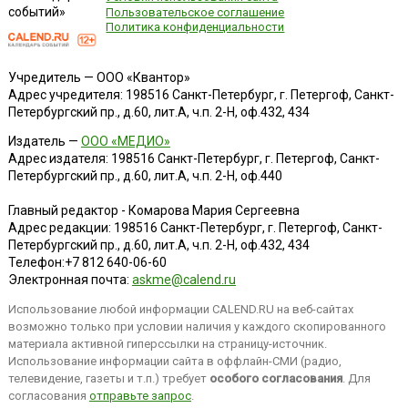
событий»
Пользовательское соглашение
Политика конфиденциальности
Учредитель — ООО «Квантор»
Адрес учредителя: 198516 Санкт-Петербург, г. Петергоф, Санкт-
Петербургский пр., д.60, лит.А, ч.п. 2-Н, оф.432, 434
Издатель —
ООО «МЕДИО»
Адрес издателя: 198516 Санкт-Петербург, г. Петергоф, Санкт-
Петербургский пр., д.60, лит.А, ч.п. 2-Н, оф.440
Главный редактор - Комарова Мария Сергеевна
Адрес редакции:
198516
Санкт-Петербург, г. Петергоф
,
Санкт-
Петербургский пр., д.60, лит.А, ч.п. 2-Н, оф.432, 434
Телефон:
+7 812 640-06-60
Электронная почта:
askme@calend.ru
Использование любой информации CALEND.RU на веб-сайтах
возможно только при условии наличия у каждого скопированного
материала активной гиперссылки на страницу-источник.
Использование информации сайта в оффлайн-СМИ (радио,
телевидение, газеты и т.п.) требует
особого согласования
. Для
согласования
отправьте запрос
.