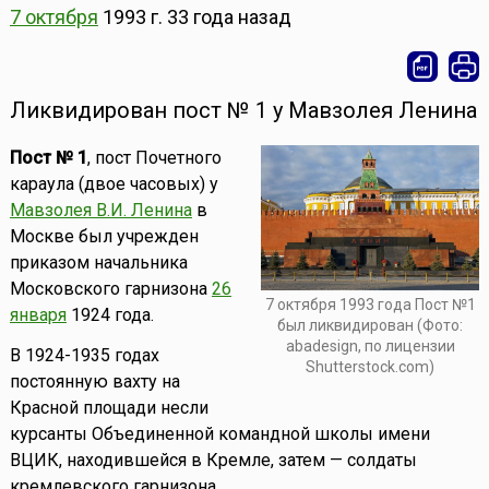
7 октября
1993 г.
33 года назад
Ликвидирован пост № 1 у Мавзолея Ленина
Пост № 1
, пост Почетного
караула (двое часовых) у
Мавзолея В.И. Ленина
в
Москве был учрежден
приказом начальника
Московского гарнизона
26
7 октября 1993 года Пост №1
января
1924 года.
был ликвидирован (Фото:
abadesign, по лицензии
В 1924-1935 годах
Shutterstock.com)
постоянную вахту на
Красной площади несли
курсанты Объединенной командной школы имени
ВЦИК, находившейся в Кремле, затем — солдаты
кремлевского гарнизона.