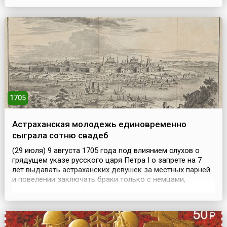
занимались мастера Гульельмо из Инсбрука и Боннано.
Однако, построив первый этаж высотой 11 метров и два
колоннадных кольца, Бонанно обнаружил, что
колокольня отклонилась от вертикали на четыре
сантиме...
1705
Астраханская молодежь единовременно
сыграла сотню свадеб
(29 июля) 9 августа 1705 года под влиянием слухов о
грядущем указе русского царя Петра I о запрете на 7
лет выдавать астраханских девушек за местных парней
и повелении заключать браки только с немцами,
которых для этого будто бы пришлют из Казани, в
Астрахани единовременно сыграли сотню свадеб.
После чего разогретая выпивкой молодежь учинила
ночью резню иноземцев, переросшую во всенародное