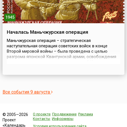
1945
Началась Маньчжурская операция
Маньчжурская операция – стратегическая
наступательная операция советских войск в конце
Второй мировой войны – была проведена с целью
разгрома японской Квантунской армии, освобождения
северо-восточных и северных провинций Китая
(Маньчжурии и Внутренней Монголии), Ляодунского
полуострова, Кореи, ликвидации плацдарма агрессии и
крупной военно-экономической базы Японии на
азиатском континенте. Также о...
Все события 9 августа
О проекте
Продвижение
Реклама
© 2005—2026
Контакты
Информеры
Проект
«Календарь
Условия использования сайта