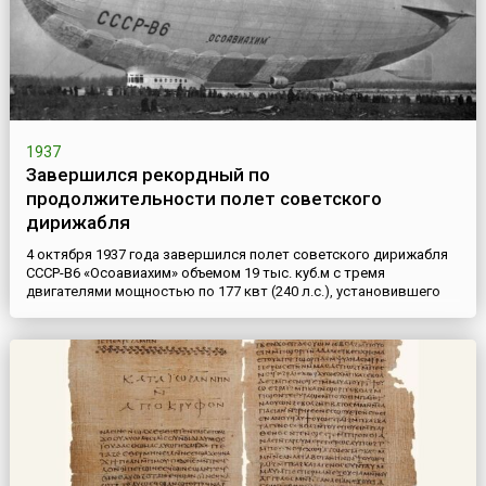
1937
Завершился рекордный по
продолжительности полет советского
дирижабля
4 октября 1937 года завершился полет советского дирижабля
СССР-В6 «Осоавиахим» объемом 19 тыс. куб.м с тремя
двигателями мощностью по 177 квт (240 л.с.), установившего
мировой рекорд продолжительности полета. Дирижабль, на
борту которого находилось 16 членов экипажа, совершил
беспосадочный перелет по кольцевому маршруту станция
Долгопрудная (север Московской области; ныне город
Долгопрудный) –...