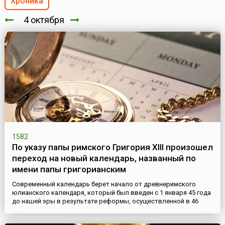
Хроника
4 октября
1582
По указу папы римского Григория XIII произошел
переход на новый календарь, названный по
имени папы григорианским
Современный календарь берет начало от древнеримского
юлианского календаря, который был введен с 1 января 45 года
до нашей эры в результате реформы, осуществленной в 46
году до нашей эры Юлием Цезарем. В юлианском календаре
каждые четыре последовательных года состоят из трех по 365