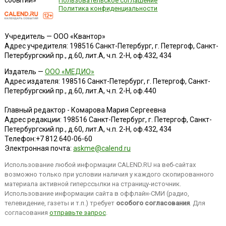
событий»
Пользовательское соглашение
Политика конфиденциальности
Учредитель — ООО «Квантор»
Адрес учредителя: 198516 Санкт-Петербург, г. Петергоф, Санкт-
Петербургский пр., д.60, лит.А, ч.п. 2-Н, оф.432, 434
Издатель —
ООО «МЕДИО»
Адрес издателя: 198516 Санкт-Петербург, г. Петергоф, Санкт-
Петербургский пр., д.60, лит.А, ч.п. 2-Н, оф.440
Главный редактор - Комарова Мария Сергеевна
Адрес редакции:
198516
Санкт-Петербург, г. Петергоф
,
Санкт-
Петербургский пр., д.60, лит.А, ч.п. 2-Н, оф.432, 434
Телефон:
+7 812 640-06-60
Электронная почта:
askme@calend.ru
Использование любой информации CALEND.RU на веб-сайтах
возможно только при условии наличия у каждого скопированного
материала активной гиперссылки на страницу-источник.
Использование информации сайта в оффлайн-СМИ (радио,
телевидение, газеты и т.п.) требует
особого согласования
. Для
согласования
отправьте запрос
.