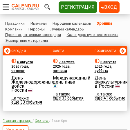
РЕГИСТРАЦИЯ
ВХОД
Праздники
Именины
Народный календарь
Хроника
Компании
Персоны
Лунный календарь
Производственные календари
Календарь путешественника
Экспертные материалы
СЕГОДНЯ
ЗАВТРА
ПОСЛЕЗАВТРА
6 августа
7 августа
8 августа
2026 года,
2026 года,
2026 года,
четверг
пятница
суббота
День
Международный
День
Железнодорожных
день пива
физкультурника
войск
в России
России
...а также
...а также
...а также
еще 33 события
еще 41 событие
еще 33 события
Главная страница
/
Хроника
/
4 октября