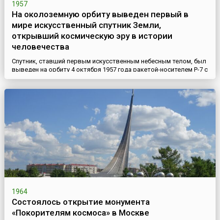
1957
На околоземную орбиту выведен первый в
мире искусственный спутник Земли,
открывший космическую эру в истории
человечества
Спутник, ставший первым искусственным небесным телом, был
выведен на орбиту 4 октября 1957 года ракетой-носителем Р-7 с
5-го научно-исследовательского полигона министерства
обороны СССР, получившего впоследствии открытое
наименование космодром Байконур. Космический аппарат ПС-1
(простейший спутник-1) представлял собой шар диаметром 58
сантиметров, весил 83,6 килограмма, был оснащён четырьмя
шт...
1964
Состоялось открытие монумента
«Покорителям космоса» в Москве