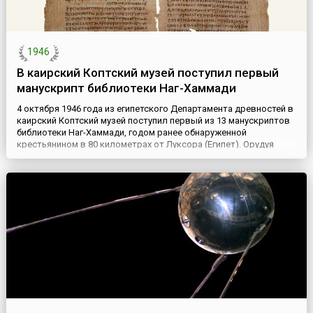
1946
В каирский Коптский музей поступил первый
манускрипт библиотеки Наг-Хаммади
4 октября 1946 года из египетского Департамента древностей в
каирский Коптский музей поступил первый из 13 манускриптов
библиотеки Наг-Хаммади, годом ранее обнаруженной
крестьянином в 80 километрах от Луксора (Египет). Орудуя
мотыгой, феллах наткнулся на запечатанный кувшин из красной
глины. Он расколол сосуд и нашел в нем груду папирусов
форматом 25x15 сантиметров. Местный христианский св...