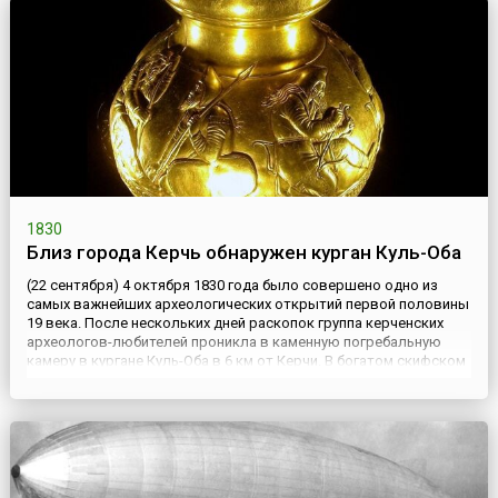
дней и одного високосного в 366 дней. Таким образом, год
юлианского счисления равен 365,5 дня, и он длиннее тропич...
1830
Близ города Керчь обнаружен курган Куль-Оба
(22 сентября) 4 октября 1830 года было совершено одно из
самых важнейших археологических открытий первой половины
19 века. После нескольких дней раскопок группа керченских
археологов-любителей проникла в каменную погребальную
камеру в кургане Куль-Оба в 6 км от Керчи. В богатом скифском
захоронении (возможно, царской четы), относящемся к 4 веку
до н.э., было обнаружено большое количество и...