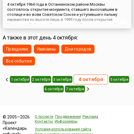
4 октября 1964 года в Останкинском районе Москвы
состоялось открытие монумента, ставшего высочайшим в
столице и во всём Советском Союзе и уступившего пальму
первенства по высоте лишь в 1995 году после открытия
Монумента Победы на Поклонной горе.Взмывающая в небо
ракета, оставляющая за собой шлейф дыма. Именно так
выглядит композиция монумента «Покорителям космоса»,
А также в этот день 4 октября:
высота которого составляет 1...
Праздники
Именины
Дни городов
Все события
4 октября
1 октября
2 октября
3 октября
5 октября
6 октября
7 октября
О проекте
Продвижение
Реклама
© 2005—2026
Контакты
Информеры
Проект
«Календарь
Условия использования сайта