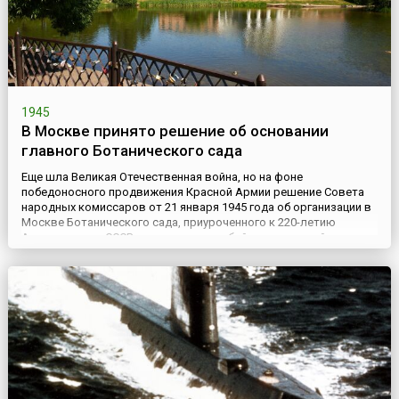
1945
В Москве принято решение об основании
главного Ботанического сада
Еще шла Великая Отечественная война, но на фоне
победоносного продвижения Красной Армии решение Совета
народных комиссаров от 21 января 1945 года об организации в
Москве Ботанического сада, приуроченного к 220-летию
Академии наук СССР, знаменовало собой начало новой эпохи
созидательной мирной жизни.Днем же основания Главного
ботанического сада считается дата принятия 14 апреля 1945
года Презид...