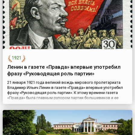
бежа...
1921
Ленин в газете «Правда» впервые употребил
фразу «Руководящая роль партии»
21 января 1921 года великий вождь мирового пролетариата
Владимир Ильич Ленин в газете «Правда» впервые употребил
фразу «Руководящая роль партии». К этому времени газета
«Правда» была главным рупором партии большевиков и ее
ежедневным центральным органом. Речь шла о
коммунистической партии, создателем и вождем которой был
Ленин. Партия была создана в России на рубеже 19-20 веков на
базе несколь...