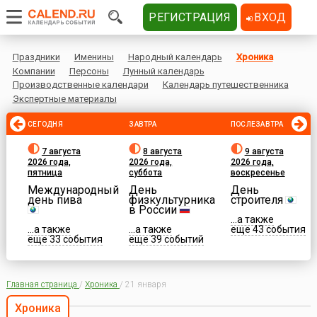
РЕГИСТРАЦИЯ
ВХОД
Праздники
Именины
Народный календарь
Хроника
Компании
Персоны
Лунный календарь
Производственные календари
Календарь путешественника
Экспертные материалы
СЕГОДНЯ
ЗАВТРА
ПОСЛЕЗАВТРА
7 августа
8 августа
9 августа
2026 года,
2026 года,
2026 года,
пятница
суббота
воскресенье
Международный
День
День
день пива
физкультурника
строителя
в России
...а также
...а также
...а также
еще 43 события
еще 33 события
еще 39 событий
Главная страница
/
Хроника
/
21 января
Хроника