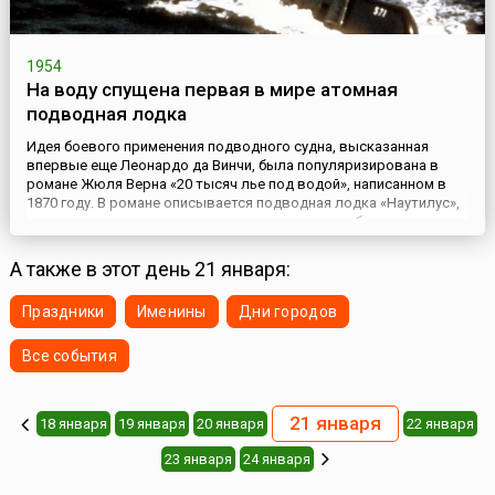
1954
На воду спущена первая в мире атомная
подводная лодка
Идея боевого применения подводного судна, высказанная
впервые еще Леонардо да Винчи, была популяризирована в
романе Жюля Верна «20 тысяч лье под водой», написанном в
1870 году. В романе описывается подводная лодка «Наутилус»,
которая таранит и уничтожает надводные корабли, используя
металлический «бивень», располагающийся на носу лодки. Ни о
каких прототипах торпед или иного оружия в романе речи н...
А также в этот день 21 января:
Праздники
Именины
Дни городов
Все события
21 января
18 января
19 января
20 января
22 января
23 января
24 января