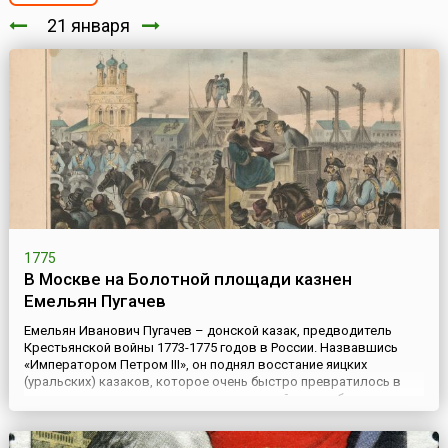
21 января
1775
В Москве на Болотной площади казнен
Емельян Пугачев
Емельян Иванович Пугачев – донской казак, предводитель
Крестьянской войны 1773-1775 годов в России. Назвавшись
«Императором Петром III», он поднял восстание яицких
(уральских) казаков, которое очень быстро превратилось в
крупное крестьянское восстание, пожалуй, самое большое в
истории дореволюционной России. Осенью 1774 года Пугачев
был разбит в битве у Солениковой ватаги и с остатками войска