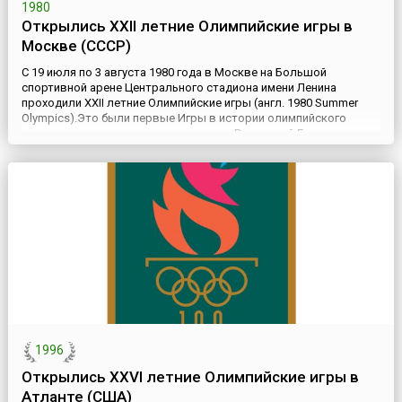
1980
Открылись XXII летние Олимпийские игры в
Москве (СССР)
С 19 июля по 3 августа 1980 года в Москве на Большой
спортивной арене Центрального стадиона имени Ленина
проходили XXII летние Олимпийские игры (англ. 1980 Summer
Olympics).Это были первые Игры в истории олимпийского
движения, прошедшие на территории Восточной Европы, и
первые — в социалистической стране. Надо сказать, что часть
соревнований этой Олимпиады проводилась и в других городах
СССР —...
1996
Открылись XXVI летние Олимпийские игры в
Атланте (США)