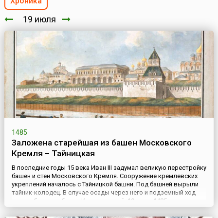
Хроника
19 июля
1485
Заложена старейшая из башен Московского
Кремля – Тайницкая
В последние годы 15 века Иван III задумал великую перестройку
башен и стен Московского Кремля. Сооружение кремлевских
укреплений началось с Тайницкой башни. Под башней вырыли
тайник-колодец. В случае осады через него и подземный ход
можно было снабжать Кремль водой. 19 июля 1485 года
итальянский мастер Антон Фрязин (Антонио Джиларди)
заложил одну из первых башен Московского Кремля –