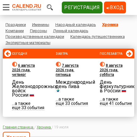
РЕГИСТРАЦИЯ
ВХОД
Праздники
Именины
Народный календарь
Хроника
Компании
Персоны
Лунный календарь
Производственные календари
Календарь путешественника
Экспертные материалы
СЕГОДНЯ
ЗАВТРА
ПОСЛЕЗАВТРА
6 августа
7 августа
8 августа
2026 года,
2026 года,
2026 года,
четверг
пятница
суббота
День
Международный
День
Железнодорожных
день пива
физкультурника
войск
в России
России
...а также
...а также
...а также
еще 33 события
еще 41 событие
еще 33 события
Главная страница
/
Хроника
/
19 июля