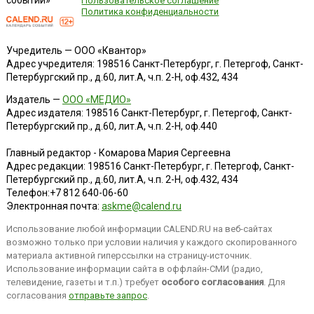
событий»
Пользовательское соглашение
Политика конфиденциальности
Учредитель — ООО «Квантор»
Адрес учредителя: 198516 Санкт-Петербург, г. Петергоф, Санкт-
Петербургский пр., д.60, лит.А, ч.п. 2-Н, оф.432, 434
Издатель —
ООО «МЕДИО»
Адрес издателя: 198516 Санкт-Петербург, г. Петергоф, Санкт-
Петербургский пр., д.60, лит.А, ч.п. 2-Н, оф.440
Главный редактор - Комарова Мария Сергеевна
Адрес редакции:
198516
Санкт-Петербург, г. Петергоф
,
Санкт-
Петербургский пр., д.60, лит.А, ч.п. 2-Н, оф.432, 434
Телефон:
+7 812 640-06-60
Электронная почта:
askme@calend.ru
Использование любой информации CALEND.RU на веб-сайтах
возможно только при условии наличия у каждого скопированного
материала активной гиперссылки на страницу-источник.
Использование информации сайта в оффлайн-СМИ (радио,
телевидение, газеты и т.п.) требует
особого согласования
. Для
согласования
отправьте запрос
.