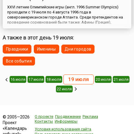
XXVI летние Олимпийские игры (англ. 1996 Summer Olympics)
проходили с 19 июля по 4 августа 1996 года в
североамериканском городе Атланта. Среди претендентов на
проведение соревнований были также: Афины (Греция),
Белград (Югославия), Манчестер (Великобритания), Мельбурн
(Австралия) и Торонто (США). Многие были уверены, что XXVI
А также в этот день 19 июля:
летние Игры пройдут в Афинах (поскольку они проходили в год
100-летнего...
Праздники
Именины
Дни городов
Все события
19 июля
16 июля
17 июля
18 июля
20 июля
21 июля
22 июля
О проекте
Продвижение
Реклама
© 2005—2026
Контакты
Информеры
Проект
«Календарь
Условия использования сайта