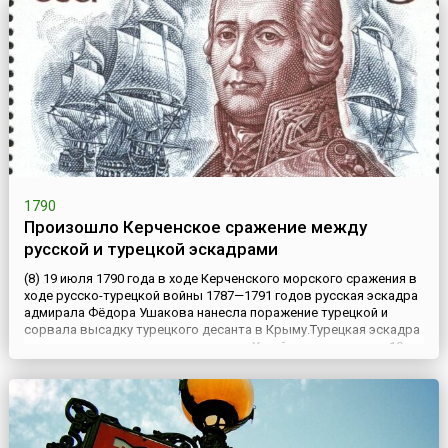
Тайницкую....
1790
Произошло Керченское сражение между
русской и турецкой эскадрами
(8) 19 июля 1790 года в ходе Керченского морского сражения в
ходе русско-турецкой войны 1787—1791 годов русская эскадра
адмирала Фёдора Ушакова нанесла поражение турецкой и
сорвала высадку турецкого десанта в Крыму.Турецкая эскадра
под командованием – капудан-паши Хусейна насчитывала 10
линейных кораблей, 8 фрегатов, 36 вспомогательных судов. Она
шла из Турции для высадки десанта в Крыму. Её в...