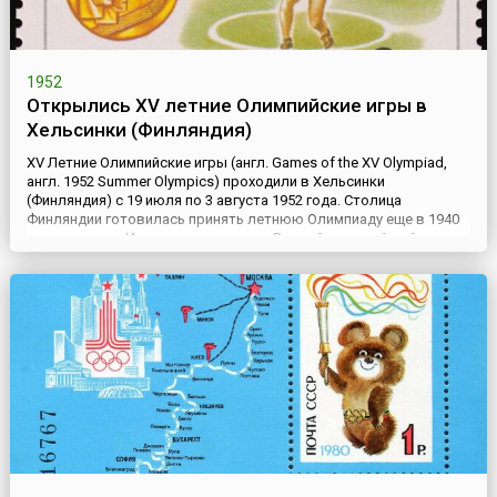
1952
Открылись XV летние Олимпийские игры в
Хельсинки (Финляндия)
XV Летние Олимпийские игры (англ. Games of the XV Olympiad,
англ. 1952 Summer Olympics) проходили в Хельсинки
(Финляндия) с 19 июля по 3 августа 1952 года. Столица
Финляндии готовилась принять летнюю Олимпиаду еще в 1940
году, но тогда Игры отменили из-за Второй мировой войны.
После окончания войны Хельсинки снова заявил о намерении
стать организатором Олимпиады и был выбран из девяти
претендентов...