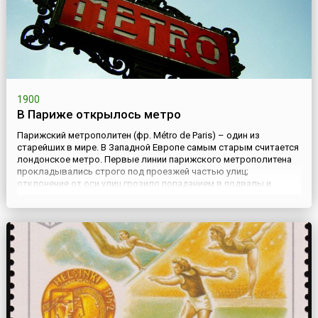
1900
В Париже открылось метро
Парижский метрополитен (фр. Métro de Paris) – один из
старейших в мире. В Западной Европе самым старым считается
лондонское метро. Первые линии парижского метрополитена
прокладывались строго под проезжей частью улиц;
отклонение от оси улиц грозило попаданием в подвалы и
погреба домов. Некоторые станции имеют искривлённую
платформу из-за недостаточной ширины улиц. По этой же
причине боковые пла...