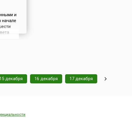
нными и
 начале
шести
овета
жной
 и
 все
15 декабря
16 декабря
17 декабря
енциальности