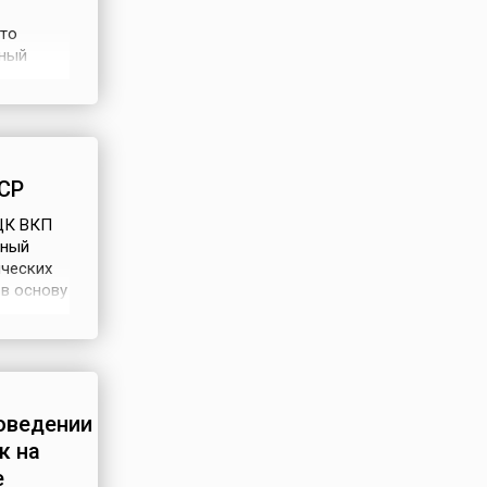
что
Юный
на через
танет
СР
ЦК ВКП
нный
ических
 в основу
ования
овалась
оведении
к на
е