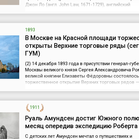
Джон Ло (англ. John Law, 1671-1729), английский
авантюрист-экономист, сумевший поставить под св
контроль все финансы Франции. До этого Ло, шотл
эмигрант, покинувший родину под страхом суда за 
на дуэли, смог возвыситься до по...
1893
В Москве на Красной площади торже
открыты Верхние торговые ряды (сег
ГУМ)
(2) 14 декабря 1893 года в присутствии генерал-губ
Москвы великого князя Сергея Александровича Ро
великой княгини Елизаветы Фёдоровны состоялось
торжественное открытие Верхних торговых рядов 
крупного торгового комплекса в центре Москвы. З
будущего ГУМа было построено в 1890–1893 годах
проекту архитектора А.Н. Померанцева и инженера В
Шухова и выдержано в псевдорусс...
1911
Руаль Амундсен достиг Южного полю
месяц опередив экспедицию Роберта
С детских лет Амундсен мечтал о путешествиях и