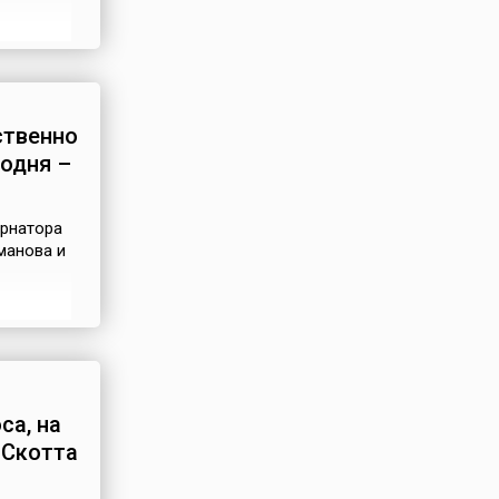
ой
андский
убийство
ственно
одня –
ернатора
манова и
—
дание
 по
.Г.
са, на
 Скотта