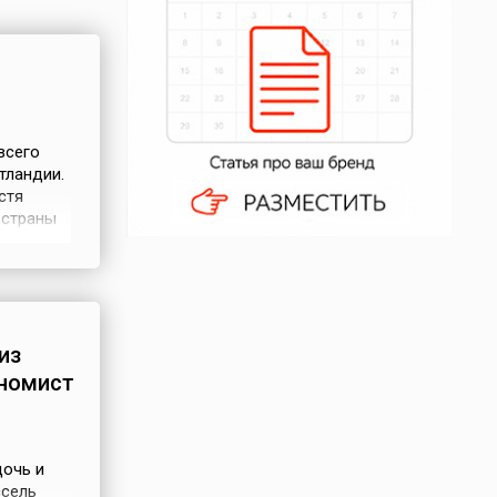
всего
тландии.
стя
 страны
второй
и её
анты —
из
номист
дочь и
ссель