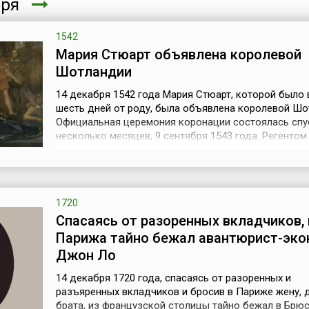
бря
1542
Мария Стюарт объявлена королевой
Шотландии
14 декабря 1542 года Мария Стюарт, которой было 
шесть дней от роду, была объявлена королевой Шо
Официальная церемония коронации состоялась спу
несколько месяцев, 9 сентября 1543 года. Регентом
при малолетней королеве стал Джеймс Гамильтон, 
граф Арран, ближайший родственник Марии Стюарт 
наследник. В Шотландию вернулись дворяне-эмигр
сторонники союза с А...
1720
Спасаясь от разоренных вкладчиков, 
Парижа тайно бежал авантюрист-эко
Джон Ло
14 декабря 1720 года, спасаясь от разоренных и
разъяренных вкладчиков и бросив в Париже жену, 
брата, из французской столицы тайно бежал в Брю