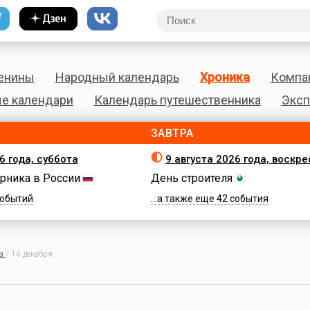
енины
Народный календарь
Хроника
Компа
е календари
Календарь путешественника
Эксп
ЗАВТРА
6 года, суббота
9 августа 2026 года, воскр
рника в России
День строителя
 событий
...а также еще 42 события
а
/
14 декабря