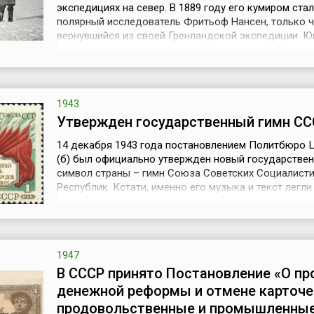
экспедициях на север. В 1889 году его кумиром стал
полярный исследователь Фритьоф Нансен, только 
вернувшийся из своей Гренландской экспедиции. 
Роальд был потрясен сообщениями о походе Нансе
покрытый льдом остров, он мечтал, что однажды с
таким же знаменитым.Проучившись два года на
медицинском факультете и получив наследство п...
1943
Утвержден государственный гимн СС
14 декабря 1943 года постановлением Политбюро 
(б) был официально утвержден новый государстве
символ страны – гимн Союза Советских Социалист
Республик. Кстати, именно его музыка и текст легли
гимна уже Российской Федерации.С момента образ
СССР в 1922 году в качестве гимна страны использ
французская песня «Интернационал», посвященная
Парижской коммуне. Муз...
1947
В СССР принято Постановление «О пр
денежной реформы и отмене карточе
продовольственные и промышленны