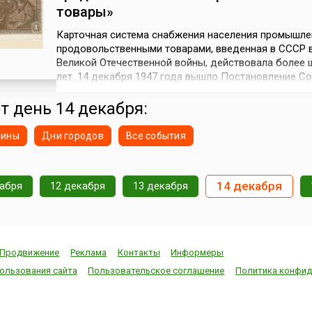
товары»
Карточная система снабжения населения промышле
продовольственными товарами, введенная в СССР в
Великой Отечественной войны, действовала более 
лет. 14 декабря 1947 года вышло Постановление С
Министров СССР и ЦК ВКП(б) «О проведении дене
реформы и отмене карточек на продовольственные
от день 14 декабря:
промышленные товары». Согласно этому документу
наличные деньги граждан и орган...
нины
Дни городов
Все события
14 декабря
кабря
12 декабря
13 декабря
Продвижение
Реклама
Контакты
Информеры
ользования сайта
Пользовательское соглашение
Политика конфид