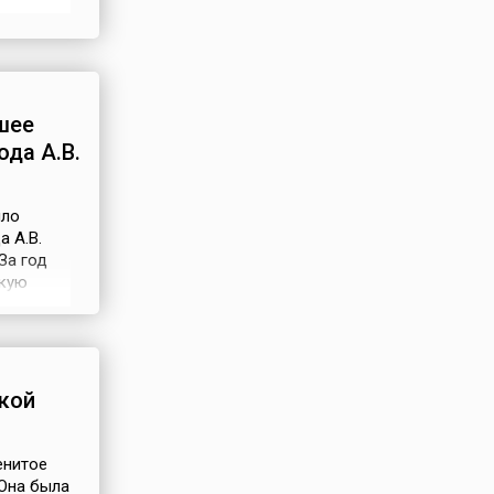
 южного
ежащем
которая
шее
да А.В.
шло
 А.В.
За год
скую
ия
щим
начен
кой
енитое
 Она была