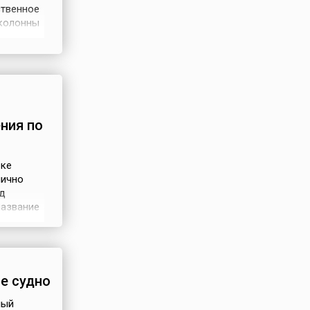
ственное
 колонны
 метра.
 425
ообразно
ния по
вке
лично
д
название
в: «теле»
ало
сть,
е судно
ный