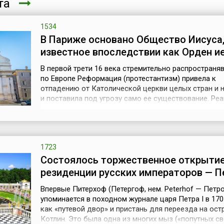
ста
1534
В Париже основано Общество Иисуса
известное впоследствии как Орден и
В первой трети 16 века стремительно распространя
по Европе Реформация (протестантизм) привела к
отпадению от Католической церкви целых стран и 
и поставила под угрозу само ее существование. Реа
эту опасность стало возникновение Общества Иису
известного как монашеский орден иезуитов. Он бы
бывшим военным, испанским дворянином, талантли
проповедником Игнатие...
1723
Состоялось торжественное открытие
резиденции русских императоров — П
Впервые Питерхоф (Петергоф, нем. Peterhof — Петр
упоминается в походном журнале царя Петра I в 170
как «путевой двор» и пристань для переезда на ост
Котлин. Это была одна из многих мыз («попутных св