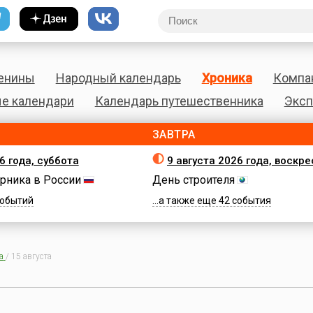
енины
Народный календарь
Хроника
Компа
е календари
Календарь путешественника
Эксп
ЗАВТРА
6 года, суббота
9 августа 2026 года, воскр
рника в России
День строителя
 событий
...а также еще 42 события
а
/
15 августа