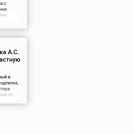
а с
ния
йке,
доров.
 ...
а А.С.
растную
ный в
подписке,
птора
али от
улицы, в
а,