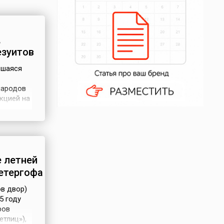
,
езуитов
вшаяся
народов
кцией на
са, более
л основан
вым
 летней
етергофа
ов двор)
5 году
ров
етлиц»),