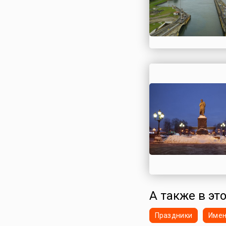
А также в это
Праздники
Име