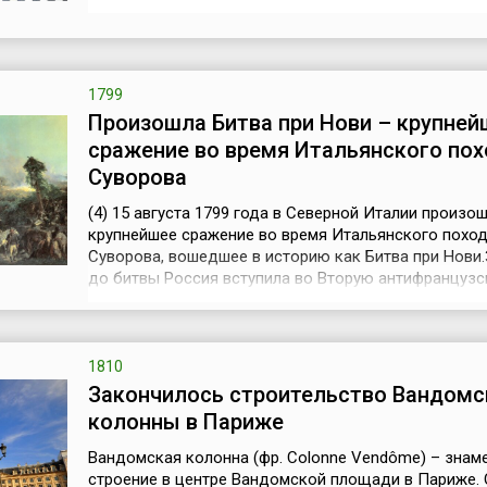
построенных по дороге из Санкт-Петербурга вдоль
берега Финского залива. Идея создания на близл
берегу Балтийского моря загородной резиденции, 
по своей ...
1799
Произошла Битва при Нови – крупней
сражение во время Итальянского похо
Суворова
(4) 15 августа 1799 года в Северной Италии произо
крупнейшее сражение во время Итальянского похода
Суворова, вошедшее в историю как Битва при Нови.
до битвы Россия вступила во Вторую антифранцуз
коалицию. По настоянию английской стороны (Англ
входила в состав этой коалиции) главнокомандую
союзными русско-австрийскими войсками был наз
возвращённый из ссылки Павлом I ...
1810
Закончилось строительство Вандомс
колонны в Париже
Вандомская колонна (фр. Colonne Vendôme) – знам
строение в центре Вандомской площади в Париже.