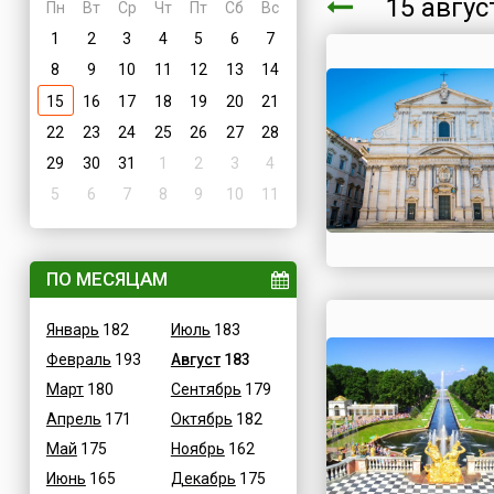
15 авгу
Пн
Вт
Ср
Чт
Пт
Сб
Вс
1
2
3
4
5
6
7
8
9
10
11
12
13
14
15
16
17
18
19
20
21
22
23
24
25
26
27
28
29
30
31
1
2
3
4
5
6
7
8
9
10
11
ПО МЕСЯЦАМ
Январь
182
Июль
183
Февраль
193
Август
183
Март
180
Сентябрь
179
Апрель
171
Октябрь
182
Май
175
Ноябрь
162
Июнь
165
Декабрь
175