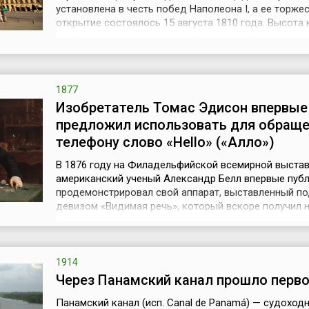
установлена в честь побед Наполеона I, а ее торже
открытие состоялось 15 августа 1810 года. Высота
составляет 44,3 метра, а ее диаметр в среднем – 3,6
Остов колонны выполнен из камня, который покрыт
бронзовыми пластинами, а сама она украшена винт
– по...
1877
Изобретатель Томас Эдисон впервые
предложил использовать для обраще
телефону слово «Нello» («Алло»)
В 1876 году на Филадельфийской всемирной выста
американский ученый Александр Белл впервые пуб
продемонстрировал свой аппарат, выставленный по
девизом «Видимая речь», который вскоре получил 
«телефон». Оно было производным от греческих сло
(«далеко») и «фоно» («звук»). Изобретение Белла ст
сенсацией выставки после того, как ее почетный го
бразильский король дон ...
1914
Через Панамский канал прошло перво
Панамский канал (исп. Canal de Panamá) — судоход