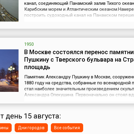
канал, соединяющий Панамский залив Тихого океан
Карибским морем и Атлантическим океаном.Намере
построить судоходный канал на Панамском переше
соединяющем Северный и Южный субконтиненты
Американского материка, существовали еще у
средневековых испанских колонизаторов-конкиста
Однако практическое воплощение подобного проекта
1950
В Москве состоялся перенос памятник
Пушкину с Тверского бульвара на Ст
площадь
Памятник Александру Пушкину в Москве, сооружен
1880 году на средства, собранные по всенародной 
стал наиболее значительным произведением скуль
Александра Опекушина. Первоначально он стоял вд
шумной центральной магистрали города – Тверской 
тихой глубине одноименного бульвара. Уютная сред
окружавшая монумент, хорошо гармонировала с
т день 15 августа:
камерностью авторского решен...
нины
Дни городов
Все события