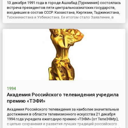
13 декабря 1991 года в городе Ашхабад (Туркмения) состоялась
встреча президентов пяти центральноазиатских государств,
входивших в состав СССР: Казахстана, Киргизии, Таджикистана,
Туркменистана и Узбекистана. Ее итогом стало Заявление, в
котором страны выразили согласие войти в организацию СНГ
при условии обеспечения равноправного участия субъектов
бывшего Союза и признания всех государств-участник...
1994
Академия Российского телевидения учредила
премию «ТЭФИ»
Академия Российского телевидения за наиболее значительные
достижения в области телевизионного искусства 21 декабря
1994 года учредила ежегодную премию «ТЭФИ» (от ТелеЭФИр),
с целью сохранения и развития лучших традиций российского