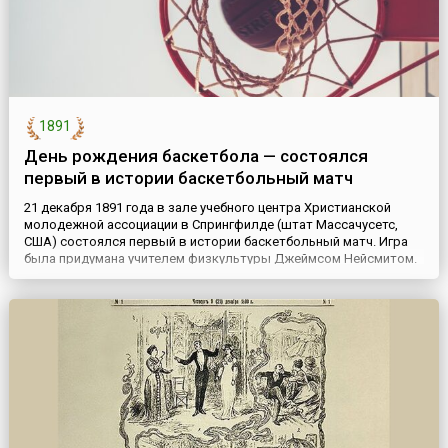
1891
День рождения баскетбола — состоялся
первый в истории баскетбольный матч
21 декабря 1891 года в зале учебного центра Христианской
молодежной ассоциации в Спрингфилде (штат Массачусетс,
США) состоялся первый в истории баскетбольный матч. Игра
была придумана учителем физкультуры Джеймсом Нейсмитом.
Правила игры, которые написал Нейсмит, состояли из 13
пунктов. Большинство из них действуют и по сей день. Эту дату
считают днем рождения баскетбола.Перед матчем Нейсмит п...