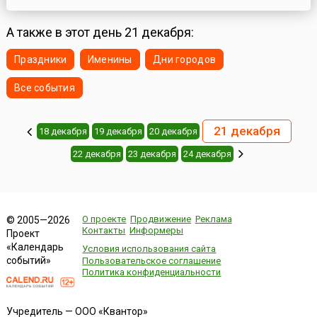
телевидения.Вручаемый победителям приз представляет собой
статуэтку, которая изображает Орфея, разрывающего грудь и
играющего на струнах своей души (автор — скульпто...
А также в этот день 21 декабря:
Праздники
Именины
Дни городов
Все события
21 декабря
18 декабря
19 декабря
20 декабря
22 декабря
23 декабря
24 декабря
О проекте
Продвижение
Реклама
© 2005—2026
Контакты
Информеры
Проект
«Календарь
Условия использования сайта
событий»
Пользовательское соглашение
Политика конфиденциальности
Учредитель — ООО «Квантор»