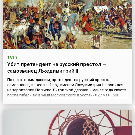
1610
Убит претендент на русский престол —
самозванец Лжедимитрий II
По некоторым данным, претендент на русский престол,
самозванец, известный под именем Лжедимитрия II, появился
на территории Польско-Литовской державы менее года спустя
после гибели во время Московского восстания 27 мая 1606
года царя-самозванца Лжедимитрия I, выдававшего себя за
сына Ивана Грозного, царевича Димитрия, якобы чудом
спасшегося от гибели еще в 1591 году.В 1607 году вокруг нового
с...