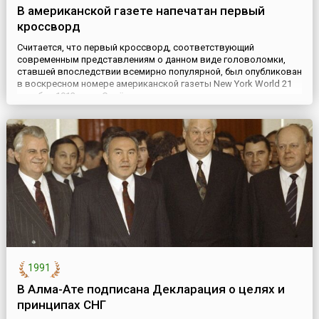
В американской газете напечатан первый
кроссворд
Считается, что первый кроссворд, соответствующий
современным представлениям о данном виде головоломки,
ставшей впоследствии всемирно популярной, был опубликован
в воскресном номере американской газеты New York World 21
декабря 1913 года. Своё название эта головоломка получила от
принципа построения, который заключался в необходимости
заполнить буквами пустые клетки, выстроенные в линии и
перес...
1991
В Алма-Ате подписана Декларация о целях и
принципах СНГ