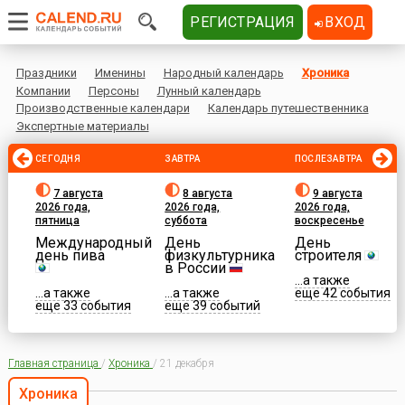
РЕГИСТРАЦИЯ
ВХОД
Праздники
Именины
Народный календарь
Хроника
Компании
Персоны
Лунный календарь
Производственные календари
Календарь путешественника
Экспертные материалы
СЕГОДНЯ
ЗАВТРА
ПОСЛЕЗАВТРА
7 августа
8 августа
9 августа
2026 года,
2026 года,
2026 года,
пятница
суббота
воскресенье
Международный
День
День
день пива
физкультурника
строителя
в России
...а также
...а также
...а также
еще 42 события
еще 33 события
еще 39 событий
Главная страница
/
Хроника
/
21 декабря
Хроника