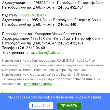
Адрес учредителя: 198516 Санкт-Петербург, г. Петергоф, Санкт-
Петербургский пр., д.60, лит.А, ч.п. 2-Н, оф.432, 434
Издатель —
ООО «МЕДИО»
Адрес издателя: 198516 Санкт-Петербург, г. Петергоф, Санкт-
Петербургский пр., д.60, лит.А, ч.п. 2-Н, оф.440
Главный редактор - Комарова Мария Сергеевна
Адрес редакции:
198516
Санкт-Петербург, г. Петергоф
,
Санкт-
Петербургский пр., д.60, лит.А, ч.п. 2-Н, оф.432, 434
Телефон:
+7 812 640-06-60
Электронная почта:
askme@calend.ru
Использование любой информации CALEND.RU на веб-сайтах
возможно только при условии наличия у каждого скопированного
материала активной гиперссылки на страницу-источник.
Использование информации сайта в оффлайн-СМИ (радио,
телевидение, газеты и т.п.) требует
особого согласования
. Для
согласования
отправьте запрос
.
Изменить настройки конфиденциальности
(только для жителей
Мы собираем файлы cookie и применяем
Яндекс.Метрику
.
EEA).
Подробнее
ПРИНЯТЬ