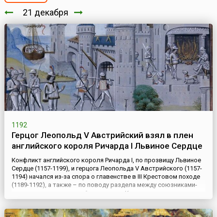
21 декабря
1192
Герцог Леопольд V Австрийский взял в плен
английского короля Ричарда I Львиное Сердце
Конфликт английского короля Ричарда I, по прозвищу Львиное
Сердце (1157-1199), и герцога Леопольда V Австрийского (1157-
1194) начался из-за спора о главенстве в III Крестовом походе
(1189-1192), а также – по поводу раздела между союзниками-
крестоносцами владений на острове Кипр, захваченном
Ричардом в 1191 году. Ссора разгорелась уже вскоре после
прибытия Ричарда с Кипра в Палестину, в разгар...