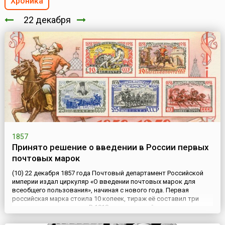
Хроника
22 декабря
1857
Принято решение о введении в России первых
почтовых марок
(10) 22 декабря 1857 года Почтовый департамент Российской
империи издал циркуляр «О введении почтовых марок для
всеобщего пользования», начиная с нового года. Первая
российская марка стоила 10 копеек, тираж её составил три
миллиона экземпляров. В 1918 году, к первой годовщине
Октябрьской революции, были выпущены почтовые марки
Советской России. Первые революционные марки стоили 35