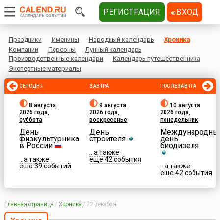
РЕГИСТРАЦИЯ
ВХОД
Праздники
Именины
Народный календарь
Хроника
Компании
Персоны
Лунный календарь
Производственные календари
Календарь путешественника
Экспертные материалы
СЕГОДНЯ
ЗАВТРА
ПОСЛЕЗАВТРА
8 августа
9 августа
10 августа
2026 года,
2026 года,
2026 года,
суббота
воскресенье
понедельник
День
День
Международны
физкультурника
строителя
день
в России
биодизеля
...а также
...а также
еще 42 события
еще 39 событий
...а также
еще 42 события
Главная страница
/
Хроника
/
22 декабря