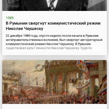
1989
В Румынии свергнут коммунистический режим
Николае Чаушеску
22 декабря 1989 года, спустя неделю после начала в Румынии
антиправительственных волнений, был свергнут авторитарный
коммунистический режим Николае Чаушеску. В Румынии
существовал культ личности Николае Чаушеску. Судя по
многим свидетельствам, Чаушеску, который пришел к власти в
1965 году, и сам искренне верил в собственную популярность
среди народа. Правление Чаушеску характеризовалось ак...