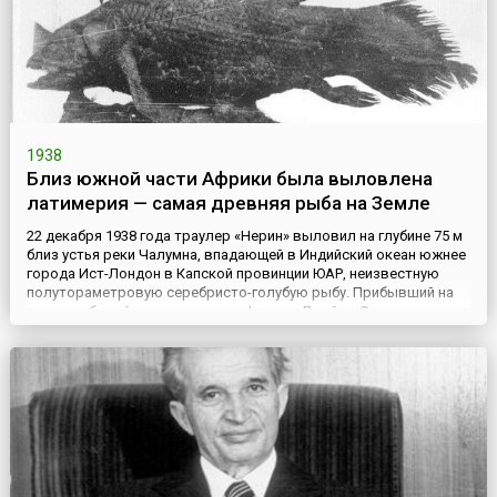
1938
Близ южной части Африки была выловлена
латимерия — самая древняя рыба на Земле
22 декабря 1938 года траулер «Нерин» выловил на глубине 75 м
близ устья реки Чалумна, впадающей в Индийский океан южнее
города Ист-Лондон в Капской провинции ЮАР, неизвестную
полутораметровую серебристо-голубую рыбу. Прибывший на
место событий специалист, профессор Джеймс Смит назвал ее
Latimeria chalumnae в честь директора Ист-Лондонского
городского музея Марджори Куртенэ-Латимер, которой уда...