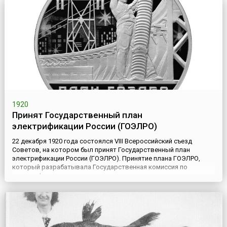
копеек (синя...
1920
Принят Государственный план
электрификации России (ГОЭЛРО)
22 декабря 1920 года состоялся VIII Всероссийский съезд
Советов, на котором был принят Государственный план
электрификации России (ГОЭЛРО). Принятие плана ГОЭЛРО,
который разрабатывала Государственная комиссия по
электрификации страны, созданная за год до этого, и стало
началом электрификации России. План ГОЭЛРО был рассчитан
на 10-15 лет и предусматривал коренную реконструкцию
народного х...