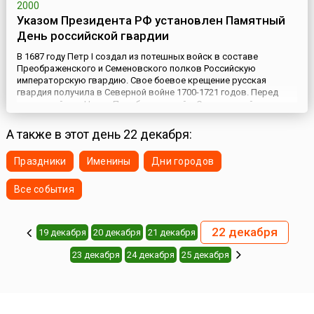
2000
Указом Президента РФ установлен Памятный
День российской гвардии
В 1687 году Петр I создал из потешных войск в составе
Преображенского и Семеновского полков Российскую
императорскую гвардию. Свое боевое крещение русская
гвардия получила в Северной войне 1700-1721 годов. Перед
отправкой под Нарву Преображенский и Семеновский полки
были переименованы в лейб-гвардию. Российская
императорская гвардия сыграла значительную роль в
А также в этот день 22 декабря:
сражениях русско-турецкой войны 1...
Праздники
Именины
Дни городов
Все события
22 декабря
19 декабря
20 декабря
21 декабря
23 декабря
24 декабря
25 декабря