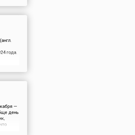
англ.
24 года.
же в
...
екабря —
обще день
ик,
 что
и