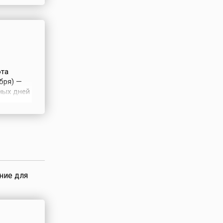
на на 3
екабря
ота
бря) —
ных дней
ет
г,
е верили,
ние для