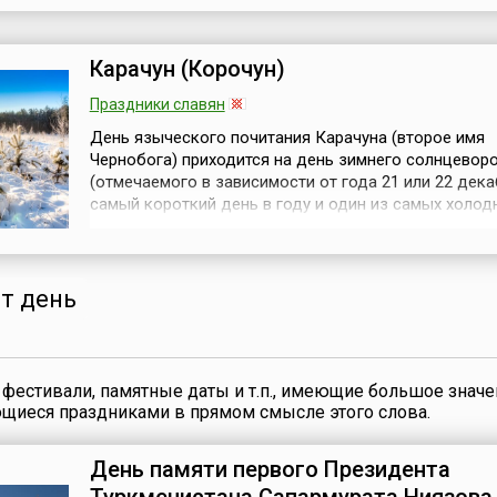
праздновалась в этот день (но затем была перенесе
июля). Поэтому в большинстве стран праздник 21 д
потерял своё рел...
Карачун (Корочун)
Праздники славян
День языческого почитания Карачуна (второе имя
Чернобога) приходится на день зимнего солнцевор
(отмечаемого в зависимости от года 21 или 22 дека
самый короткий день в году и один из самых холод
зимы. Считалось, что в этот день особенно властву
грозный Карачун — божество смерти, подземный бо
повелевающий морозами, злой дух. Древние славян
что он повелевает зимой и моро...
от день
фестивали, памятные даты и т.п., имеющие большое значе
ющиеся праздниками в прямом смысле этого слова.
День памяти первого Президента