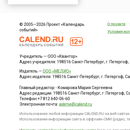
Нигерия
Нидерланды
Новая Зеландия
О проекте
© 2005—2026 Проект «Календарь
Норвегия
событий»
Условия исп
ОАЭ
Оман
Пакистан
Учредитель — ООО «Квантор»
Палестина
Адрес учредителя: 198516 Санкт-Петербург, г. Петергоф, Са
Панама
Издатель —
ООО «МЕДИО»
Перу
Адрес издателя: 198516 Санкт-Петербург, г. Петергоф, Санк
Польша
Главный редактор - Комарова Мария Сергеевна
Португалия
Адрес редакции:
198516
Санкт-Петербург, г. Петергоф
,
Са
Телефон:
+7 812 640-06-60
Румыния
Электронная почта:
askme@calend.ru
США
Использование любой информации CALEND.RU на веб-сайтах 
Саудовская Аравия
Использование информации сайта в оффлайн-СМИ (радио, тел
Сербия