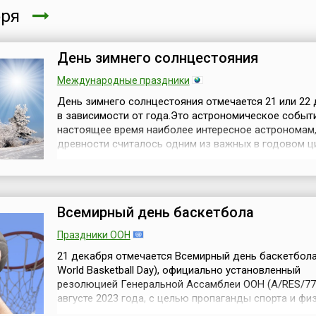
бря
День зимнего солнцестояния
Международные праздники
День зимнего солнцестояния отмечается 21 или 22
в зависимости от года.Это астрономическое событи
настоящее время наиболее интересное астрономам,
древности считалось одним из важных в годовом ц
наряду с тремя другими такими же знаковыми
астрономическими явлениями: днями летнего
солнцестояния, весеннего и осеннего равноденстви
издавна окружено мистикой, ему придается особ...
Всемирный день баскетбола
Праздники ООН
21 декабря отмечается Всемирный день баскетбола 
World Basketball Day), официально установленный
резолюцией Генеральной Ассамблеи ООН (A/RES/77/
августе 2023 года, с целью пропаганды спорта и фи
активности в обществе. По мнению ООН, спорт явля