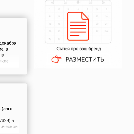
 декабря
е, в
 в
икле
я. Оно
(англ.
324) в
зической
ется