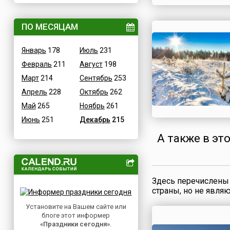
ВОВ
Дания
Водные
ПО МЕСЯЦАМ
Египет
Гастрономические
Зимбабве
Январь
178
Июль
231
Детские
Израиль
Февраль
211
Август
198
В честь икон
Индия
Март
214
Сентябрь
253
Дни памяти святых
Иордания
Апрель
228
Октябрь
262
Конституционные
Ирак
Май
265
Ноябрь
261
Культурные
Иран
Июнь
251
Декабрь
215
Масс-медийные
Ирландия
А также в эт
Молодежные
Исландия
Научно-технические
Испания
Независимые
Италия
Необычные
Йемен
Здесь перечислены 
страны, но не явля
Природные
Казахстан
Медицинские
Установите на Вашем сайте или
Камерун
блоге этот информер
Посты
Канада
«Праздники сегодня»
.