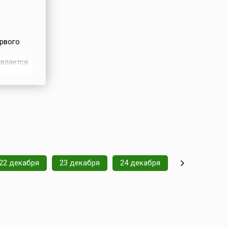
ервого
является
ю своей
од
.
22 декабря
23 декабря
24 декабря