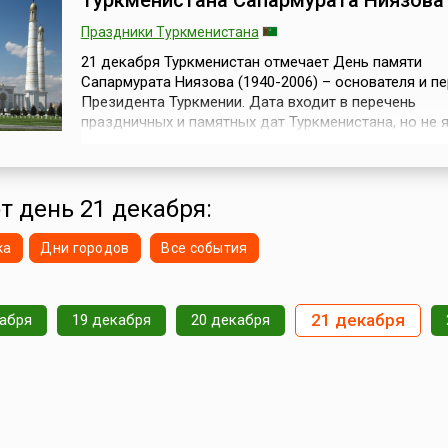
Туркменистана Сапармурата Ниязова
Праздники Туркменистана
21 декабря Туркменистан отмечает День памяти
Сапармурата Ниязова (1940-2006) – основателя и п
Президента Туркмении. Дата входит в перечень
праздничных и памятных дат Туркменистана, но не 
выходным днём.Сапармурат Ниязов вошёл в истори
страны как первый Президент Туркменистана, пери
нахождения у власти которого сопровождался
становлением независимости после выхода из сост..
от день 21 декабря:
ка
Дни городов
Все события
21 декабря
кабря
19 декабря
20 декабря