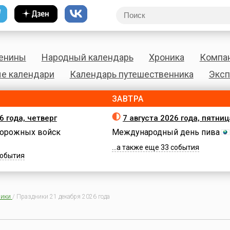
енины
Народный календарь
Хроника
Компа
е календари
Календарь путешественника
Эксп
ЗАВТРА
6 года, четверг
7 августа 2026 года, пятниц
орожных войск
Международный день пива
...а также еще 33 события
 события
ики
/
Праздники 21 декабря 2026 года