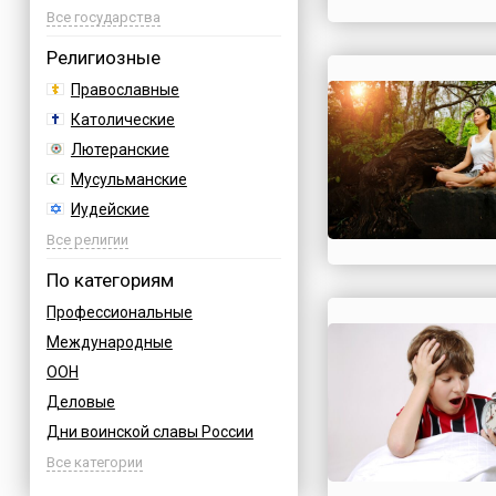
Азербайджан
Все государства
Албания
Религиозные
Аргентина
Православные
Армения
Католические
Афганистан
Лютеранские
Багамы
Мусульманские
Бахрейн
Иудейские
Бельгия
Буддийские
Все религии
Болгария
Индуизм
По категориям
Босния
Бахаи
Профессиональные
Бразилия
Зороастризм
Международные
Великобритания
Славянские
ООН
Венгрия
Языческие
Деловые
Вьетнам
Дни воинской славы России
Германия
Армейские
Все категории
Греция
Величественные
Грузия