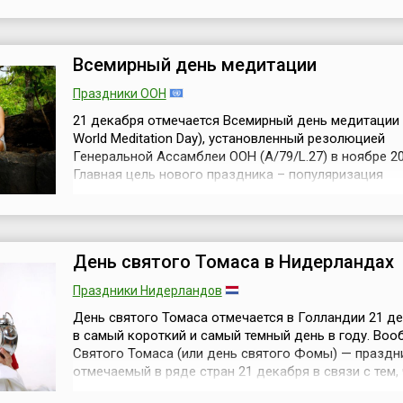
важным фактором обеспечения мира и устойчивого
развития, поскольку он способствует утверждению
принципов толерантности и уважени...
Всемирный день медитации
Праздники ООН
21 декабря отмечается Всемирный день медитации (
World Meditation Day), установленный резолюцией
Генеральной Ассамблеи ООН (A/79/L.27) в ноябре 20
Главная цель нового праздника – популяризация
медитативной практики, как способа улучшения
физического и психического здоровья людей, а так
развитии способности осознанного восприятия
окружающего мира.Медитация – это древняя практик
День святого Томаса в Нидерландах
Праздники Нидерландов
День святого Томаса отмечается в Голландии 21 д
в самый короткий и самый темный день в году. Во
Святого Томаса (или день святого Фомы) — праздн
отмечаемый в ряде стран 21 декабря в связи с тем,
ранее память этого апостола в Католической церкв