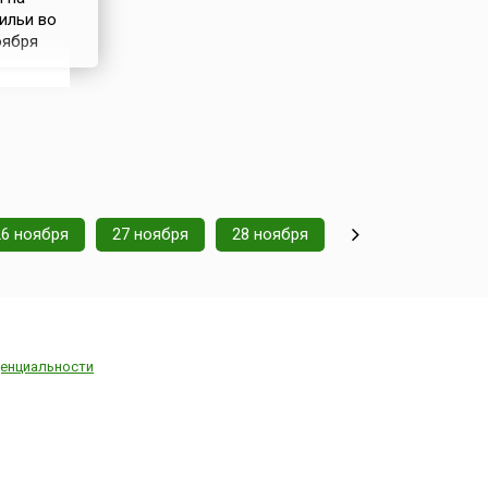
ильи во
оября
ой армии
зская
вовавшая
26 ноября
27 ноября
28 ноября
енциальности