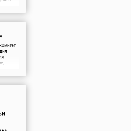
. Она
ра,
»
комитет
дил
ля
е,
ально-
ой
ьи
 на