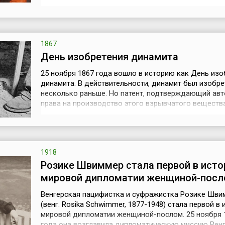
1764 году при немногочисленном участии шляхты и
решительной поддержке российской императрицы
Екатерины II.В первые годы правления Станислав Ав
Понятовский начал преобразов...
1867
День изобретения динамита
25 ноября 1867 года вошло в историю как День изо
динамита. В действительности, динамит был изобре
несколько раньше. Но патент, подтверждающий авт
права на производство этого взрывчатого веществ
получен именно в этот день шведским химиком, ин
и изобретателем, чьё имя если и не ассоциируется у
большинства людей с изобретением динамита, то у
всяких сомнений извест...
1918
Розике Швиммер стала первой в исто
мировой дипломатии женщиной-пос
Венгерская пацифистка и суфражистка Розике Шви
(венг. Rosika Schwimmer, 1877-1948) стала первой в 
мировой дипломатии женщиной-послом. 25 ноября 
года она возглавила дипломатическую миссию Венг