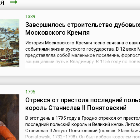
ря
1339
Завершилось строительство дубовых
Московского Кремля
История Московского Кремля тесно связана с важ
событиями жизни русского государства. В 12 веке 
представляла собой маленькое поселение, форпост
защищавший путь к Владимиру. В 1156 году по пов
князя Юрия Долгорукого был построен укрепленны
поселения — Кремль. Выбор места для постройки б
продиктован стратегическими соображениями: Крем
высоком холме при впадении ...
1795
Отрекся от престола последний поль
король Станислав II Понятовский
В этот день в 1795 году в Гродно отрекся от престо
последний польский король и Великий князь Литов
Станислав II Август Понятовский (польск. Stanisław
Poniatowski, 1732–1798). Он был избран королем по