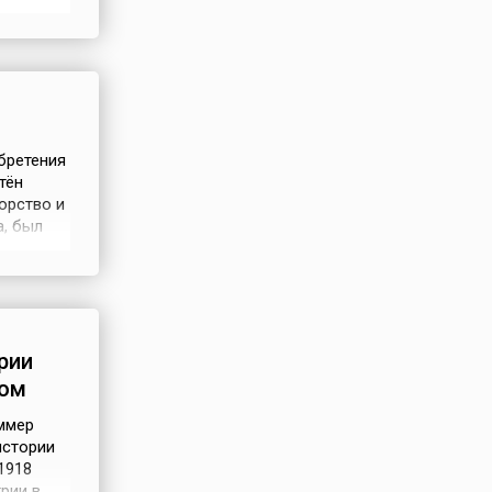
густ
бретения
тён
орство и
а, был
женером
ж вне
рии
лом
ммер
истории
1918
рии в