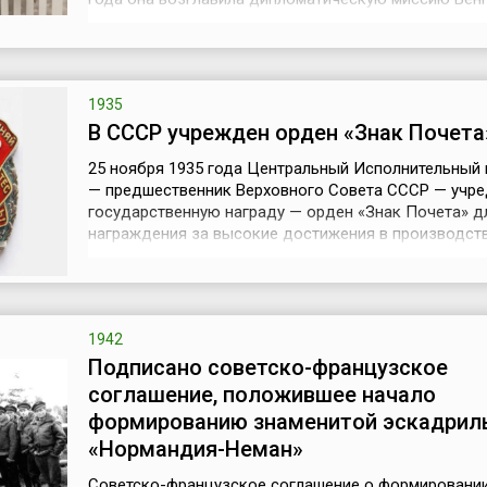
Швейцарии. Госпожа Швиммер была политически
образованной и разносторонне развитой личностью
выступала в защиту женских прав, охраны детей, ми
развила бурную пацифистскую деят...
1935
В СССР учрежден орден «Знак Почета
25 ноября 1935 года Центральный Исполнительный 
— предшественник Верховного Совета СССР — учре
государственную награду — орден «Знак Почета» д
награждения за высокие достижения в производств
научно-исследовательской, государственной, соци
культурной, спортивной и иной общественно полезн
деятельности, а также за проявления гражданской
доблести.Орден представлял собой овальн...
1942
Подписано советско-французское
соглашение, положившее начало
формированию знаменитой эскадрил
«Нормандия-Неман»
Советско-французское соглашение о формировании