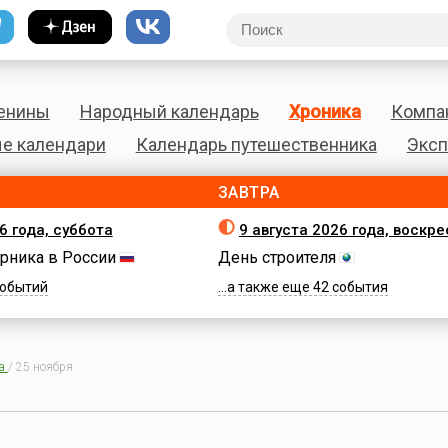
енины
Народный календарь
Хроника
Компа
е календари
Календарь путешественника
Эксп
ЗАВТРА
6 года, суббота
9 августа 2026 года, воскр
рника в России
День строителя
 событий
...а также еще 42 события
а
/
25 ноября