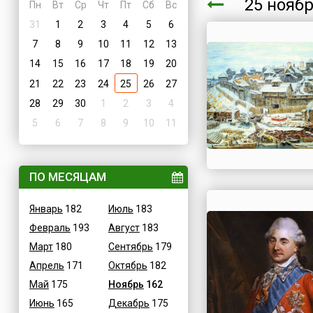
25 нояб
Пн
Вт
Ср
Чт
Пт
Сб
Вс
31
1
2
3
4
5
6
7
8
9
10
11
12
13
14
15
16
17
18
19
20
21
22
23
24
25
26
27
28
29
30
1
2
3
4
5
6
7
8
9
10
11
ПО МЕСЯЦАМ
Январь
182
Июль
183
Февраль
193
Август
183
Март
180
Сентябрь
179
Апрель
171
Октябрь
182
Май
175
Ноябрь
162
Июнь
165
Декабрь
175