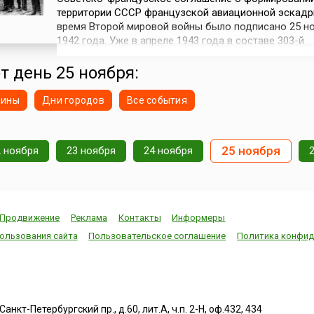
территории СССР французской авиационной эскадр
время Второй мировой войны было подписано 25 н
1942 года. Уже в апреле 1943 года в составе 303-й
истребительной авиационной дивизии 1-й Воздушн
Западного фронта начала свой боевой путь францу
т день 25 ноября:
добровольческая эскадрилья «Нормандия», дейст
на советско-германском фронте пр...
нины
Дни городов
Все события
25 ноября
2 ноября
23 ноября
24 ноября
Продвижение
Реклама
Контакты
Информеры
ользования сайта
Пользовательское соглашение
Политика конфид
нкт-Петербургский пр., д.60, лит.А, ч.п. 2-Н, оф.432, 434