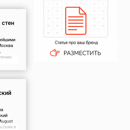
 стен
нейшими
Москва
,
елению
й центр
ыл
ль на
ский
ла
ский
 August
льским в