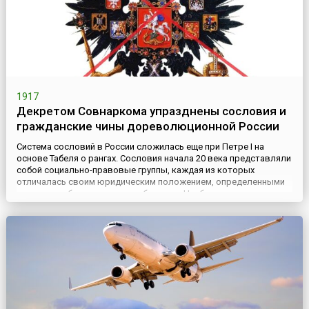
1917
Декретом Совнаркома упразднены сословия и
гражданские чины дореволюционной России
Система сословий в России сложилась еще при Петре I на
основе Табеля о рангах. Сословия начала 20 века представляли
собой социально-правовые группы, каждая из которых
отличалась своим юридическим положением, определенными
правами и обязанностями в обществе. Наиболее
привилегированным, элитарным сословием являлось
дворянство. Практически сразу же после Октябрьской
революции Центральным Исполнит...