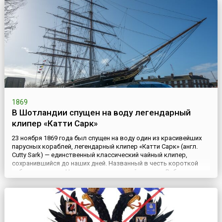
искусственному ...
1869
В Шотландии спущен на воду легендарный
клипер «Катти Сарк»
23 ноября 1869 года был спущен на воду один из красивейших
парусных кораблей, легендарный клипер «Катти Сарк» (англ.
Cutty Sark) — единственный классический чайный клипер,
сохранившийся до наших дней. Названный в честь короткой
рубашки ведьмы Нэнни из стихотворной повести Роберта
Бернса «Тэм о’Шентер», корабль был спроектирован
Геркулесом Линтоном. «Катти Сарк» — трехмачтовый чайный
клипер — б...