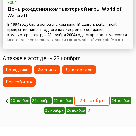
2004
День рождения компьютерной игры World of
Warcraft
В 1994 году была основана компания Blizzard Entertainment,
превратившаяся в одного из лидеров по созданию
компьютерных игр, а 23 ноября 2004 года стартовала массовая
многопользовательская онлайн игра World of Warcraft (с англ.
— «Мир военного ремесла»), выпущенная этой
компанией.Ожидания геймеров трудно понять и пережить
человеку, далёкому от компьютерных игр и мира фэнтэзи, где
А также в этот день 23 ноября:
каждый игрок п...
Праздники
Именины
Дни городов
Все события
23 ноября
20 ноября
21 ноября
22 ноября
24 ноября
25 ноября
26 ноября