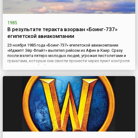
1985
В результате теракта взорван «Боинг-737»
египетской авиакомпании
23 ноября 1985 года «Боинг-737» египетской авиакомпании
«Иджипт Эйр Флайт» вылетел рейсом из Афин в Каир. Сразу
после взлета пятеро молодых людей, угрожая пистолетами и
гранатами, которые они смогли пронести через пункт контроля
греческой службы безопасности аэропорта, заявили, что
самолет захвачен и вместо Египта последует на Мальту.
Глубокой ночью захваченный террористами самолет
приземлился...