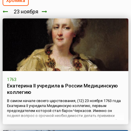
Хроника
23 ноября
1763
Екатерина II учредила в России Медицинскую
коллегию
В самом начале своего царствования, (12) 23 ноября 1763 года
Екатерина II учредила Медицинскую коллегию, первым
председателем которой стал барон Черкасов. Именно он
поднял вопрос о срочной необходимости делать прививки
оспы с целью защитить население страны от этой страшной
болезни. Эпидемии оспы в Европе уносили тысячи жизней. Но
именно в 18 веке были проведены первые опыты по