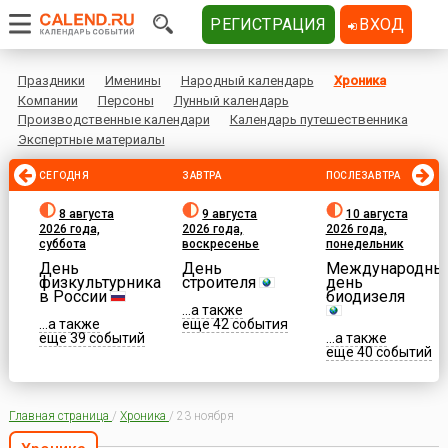
РЕГИСТРАЦИЯ
ВХОД
Праздники
Именины
Народный календарь
Хроника
Компании
Персоны
Лунный календарь
Производственные календари
Календарь путешественника
Экспертные материалы
СЕГОДНЯ
ЗАВТРА
ПОСЛЕЗАВТРА
8 августа
9 августа
10 августа
2026 года,
2026 года,
2026 года,
суббота
воскресенье
понедельник
День
День
Международны
физкультурника
строителя
день
в России
биодизеля
...а также
...а также
еще 42 события
еще 39 событий
...а также
еще 40 событий
Главная страница
/
Хроника
/
23 ноября