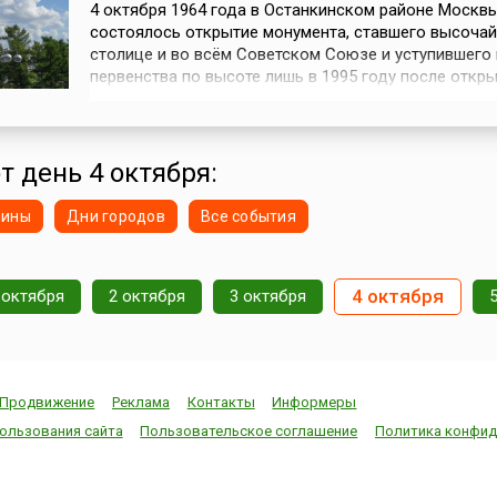
4 октября 1964 года в Останкинском районе Москв
состоялось открытие монумента, ставшего высоча
столице и во всём Советском Союзе и уступившего
первенства по высоте лишь в 1995 году после откр
Монумента Победы на Поклонной горе.Взмывающая
ракета, оставляющая за собой шлейф дыма. Именн
выглядит композиция монумента «Покорителям кос
высота которого составляет 1...
т день 4 октября:
нины
Дни городов
Все события
4 октября
 октября
2 октября
3 октября
Продвижение
Реклама
Контакты
Информеры
ользования сайта
Пользовательское соглашение
Политика конфид