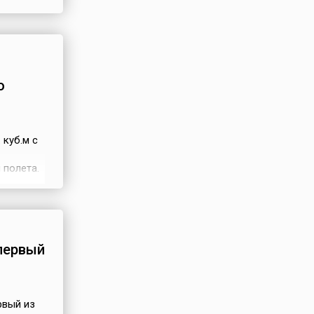
 четы),
льшое
о
куб.м с
 полета.
в
ьцевому
й
 первый
рвый из