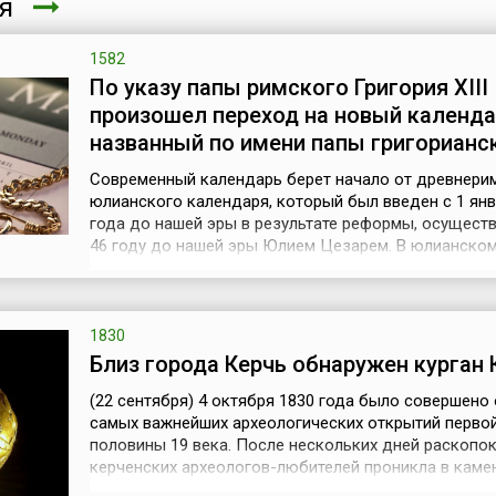
ря
1582
По указу папы римского Григория XIII
произошел переход на новый календа
названный по имени папы григорианс
Современный календарь берет начало от древнери
юлианского календаря, который был введен с 1 янв
года до нашей эры в результате реформы, осущест
46 году до нашей эры Юлием Цезарем. В юлианско
календаре каждые четыре последовательных года 
из трех по 365 дней и одного високосного в 366 дне
образом, год юлианского счисления равен 365,5 дня
длиннее тропич...
1830
Близ города Керчь обнаружен курган 
(22 сентября) 4 октября 1830 года было совершено
самых важнейших археологических открытий перво
половины 19 века. После нескольких дней раскопок
керченских археологов-любителей проникла в каме
погребальную камеру в кургане Куль-Оба в 6 км от 