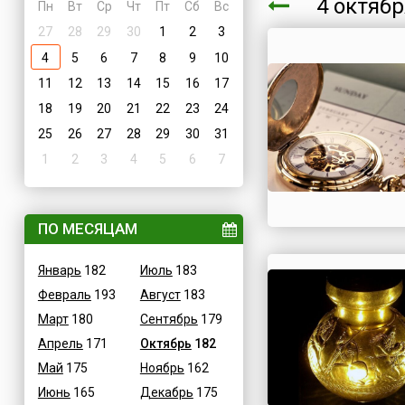
4 октяб
Пн
Вт
Ср
Чт
Пт
Сб
Вс
27
28
29
30
1
2
3
4
5
6
7
8
9
10
11
12
13
14
15
16
17
18
19
20
21
22
23
24
25
26
27
28
29
30
31
1
2
3
4
5
6
7
ПО МЕСЯЦАМ
Январь
182
Июль
183
Февраль
193
Август
183
Март
180
Сентябрь
179
Апрель
171
Октябрь
182
Май
175
Ноябрь
162
Июнь
165
Декабрь
175