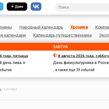
енины
Народный календарь
Хроника
Компа
е календари
Календарь путешественника
Эксп
ЗАВТРА
6 года, пятница
8 августа 2026 года, суббот
 день пива
День физкультурника в Росси
 события
...а также еще 39 событий
а
/
4 октября