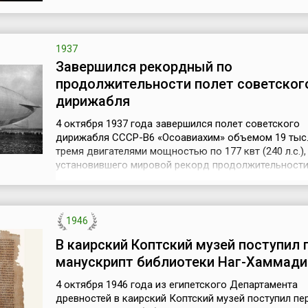
богатом скифском захоронении (возможно, царской
относящемся к 4 веку до н.э., было обнаружено бо
количество и...
1937
Завершился рекордный по
продолжительности полет советског
дирижабля
4 октября 1937 года завершился полет советского
дирижабля СССР-В6 «Осоавиахим» объемом 19 тыс. 
тремя двигателями мощностью по 177 квт (240 л.с.),
установившего мировой рекорд продолжительности
Дирижабль, на борту которого находилось 16 члено
экипажа, совершил беспосадочный перелет по кол
маршруту станция Долгопрудная (север Московско
области; ныне город Долгопрудный) –...
1946
В каирский Коптский музей поступил
манускрипт библиотеки Наг-Хаммади
4 октября 1946 года из египетского Департамента
древностей в каирский Коптский музей поступил пе