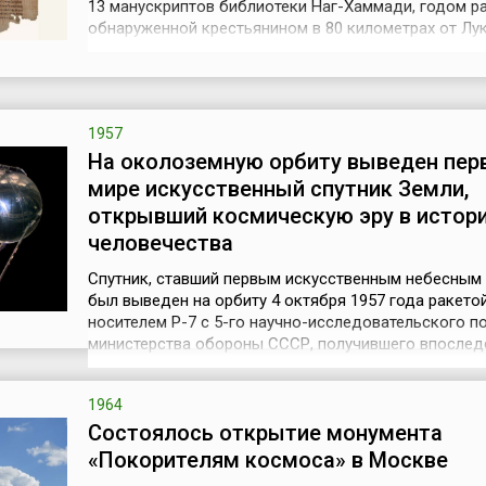
13 манускриптов библиотеки Наг-Хаммади, годом р
обнаруженной крестьянином в 80 километрах от Лу
(Египет). Орудуя мотыгой, феллах наткнулся на зап
кувшин из красной глины. Он расколол сосуд и наше
груду папирусов форматом 25x15 сантиметров. Мес
христианский св...
1957
На околоземную орбиту выведен пер
мире искусственный спутник Земли,
открывший космическую эру в истор
человечества
Спутник, ставший первым искусственным небесным 
был выведен на орбиту 4 октября 1957 года ракето
носителем Р-7 с 5-го научно-исследовательского п
министерства обороны СССР, получившего впослед
открытое наименование космодром Байконур. Косм
аппарат ПС-1 (простейший спутник-1) представлял 
1964
шар диаметром 58 сантиметров, весил 83,6 килогра
Состоялось открытие монумента
оснащён четырьмя шт...
«Покорителям космоса» в Москве