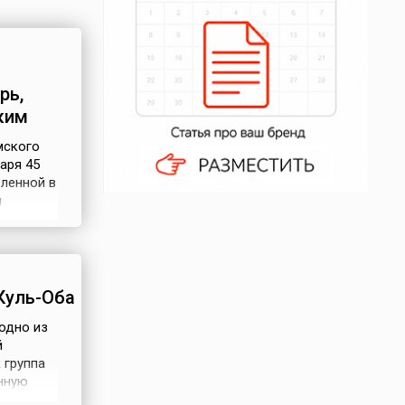
рь,
ким
мского
аря 45
вленной в
м
состоят
й. Таким
, и он
Куль-Оба
 одно из
й
 группа
нную
Керчи. В