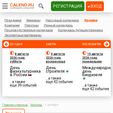
РЕГИСТРАЦИЯ
ВХОД
Праздники
Именины
Народный календарь
Хроника
Компании
Персоны
Лунный календарь
Производственные календари
Календарь путешественника
Экспертные материалы
СЕГОДНЯ
ЗАВТРА
ПОСЛЕЗАВТРА
8 августа
9 августа
10 августа
2026 года,
2026 года,
2026 года,
суббота
воскресенье
понедельник
День
День
Международны
физкультурника
строителя
день
в России
биодизеля
...а также
...а также
еще 42 события
еще 39 событий
...а также
еще 42 события
Главная страница
/
Хроника
/
1 октября