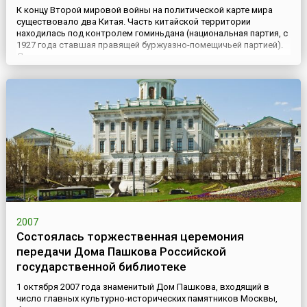
К концу Второй мировой войны на политической карте мира
существовало два Китая. Часть китайской территории
находилась под контролем гоминьдана (национальная партия, с
1927 года ставшая правящей буржуазно-помещичьей партией).
Другая часть территории находилась под руководством
Коммунистической партии Китая (КПК). Курс компартии
поддерживал Советский Союз, заканчивавший военные
действия против Япони...
2007
Состоялась торжественная церемония
передачи Дома Пашкова Российской
государственной библиотеке
1 октября 2007 года знаменитый Дом Пашкова, входящий в
число главных культурно-исторических памятников Москвы,