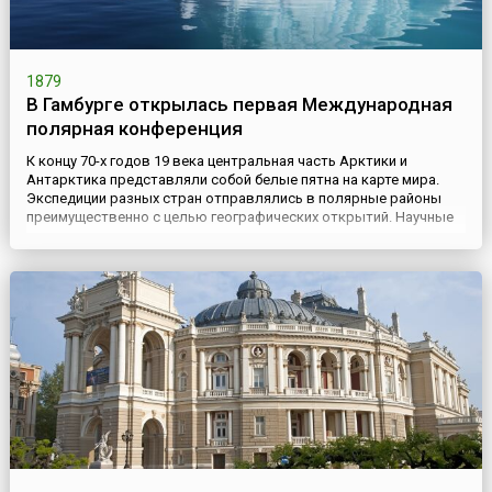
1879
В Гамбурге открылась первая Международная
полярная конференция
К концу 70-х годов 19 века центральная часть Арктики и
Антарктика представляли собой белые пятна на карте мира.
Экспедиции разных стран отправлялись в полярные районы
преимущественно с целью географических открытий. Научные
исследования, если они и проводились, являлись
второстепенной задачей.Идею международной программы
научных исследований полярных областей сформулировал
известный австрийски...