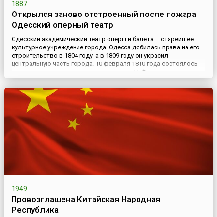
1887
Открылся заново отстроенный после пожара
Одесский оперный театр
Одесский академический театр оперы и балета – старейшее
культурное учреждение города. Одесса добилась права на его
строительство в 1804 году, а в 1809 году он украсил
центральную часть города. 10 февраля 1810 года состоялось
первое представление – русская группа П. Фортунатова
поставила одноактную оперу Фрелиха «Новое семейство» и
водевиль «Утешенная вдова». В 1873 году театр полностью
сгорел,...
1949
Провозглашена Китайская Народная
Республика