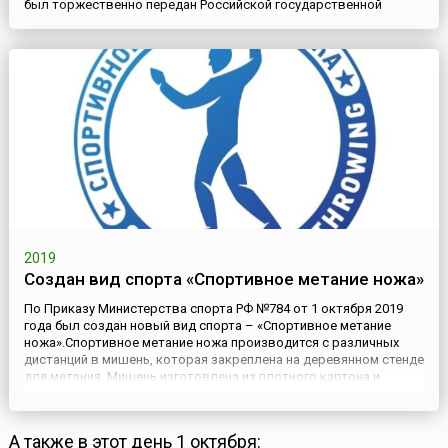
был торжественно передан Российской государственной
библиотеке. Это здание считается одним из символов
интеллектуальной жизни России. Спроектированное В.
Баженовым и построенное в 1784–1786 годах для капитан-
поручика лейб-гвардии Семеновского полка Петра Егоровича
Пашкова (сына денщик...
2019
Создан вид спорта «Спортивное метание ножа»
По Приказу Министерства спорта РФ №784 от 1 октября 2019
года был создан новый вид спорта – «Спортивное метание
ножа».Спортивное метание ножа производится с различных
дистанций в мишень, которая закреплена на деревянном стенде
для метания. Мишень изготовлена из плотного картона и
представляет собой прямоугольник с чередующимися
концентрическими зонами черного и белого цвета. Каждая зона
мишени...
А также в этот день 1 октября: