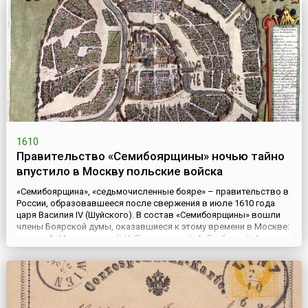
образование ц...
1610
Правительство «Семибоярщины» ночью тайно
впустило в Москву польские войска
«Семибоярщина», «седьмочисленные бояре» – правительство в
России, образовавшееся после свержения в июле 1610 года
царя Василия IV (Шуйского). В состав «Семибоярщины» вошли
члены Боярской думы, оказавшиеся к этому времени в Москве:
князья Ф. Мстиславский, И. Воротынский, А. Трубецкой, А.
Голицын, Б. Лыков, И. Романов, Ф. Шереметев. Одним из первых
решений «Семибоярщины» было постановление – не ...