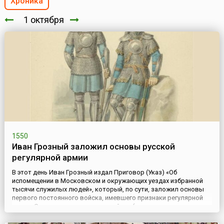
Хроника
1 октября
1550
Иван Грозный заложил основы русской
регулярной армии
В этот день Иван Грозный издал Приговор (Указ) «Об
испомещении в Московском и окружающих уездах избранной
тысячи служилых людей», который, по сути, заложил основы
первого постоянного войска, имевшего признаки регулярной
армии. Свою историю русское войско (и прежде всего -
Сухопутные войска) ведет от княжеских дружин Киевской Руси.
Борьба за преодоление феодальной раздробленности,