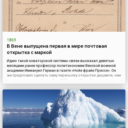
1869
В Вене выпущена первая в мире почтовая
открытка с маркой
Идею такой новаторской системы связи высказал девятью
месяцами ранее профессор политэкономии Венской военной
академии Иммануил Герман в газете «Нойе фрайе Прессе». Он
же предложил сделать саму пересылку открытки дешевле, чем
пересылку письма. 1 октября 1869 года в Вене была выпущена
первая в мире почтовая открытка с маркой. В листки из
плотной бумаги размером со стандартный почтовый конверт с
...