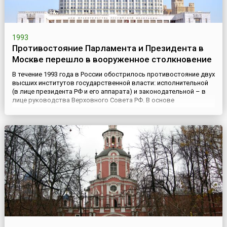
1993
Противостояние Парламента и Президента в
Москве перешло в вооруженное столкновение
В течение 1993 года в России обострилось противостояние двух
высших институтов государственной власти: исполнительной
(в лице президента РФ и его аппарата) и законодательной – в
лице руководства Верховного Совета РФ. В основе
развернувшегося соперничества лежало различие в подходах
к развитию конституционного процесса, осуществлению
стратегии и тактики переходного периода.В марте 1993 года на
...