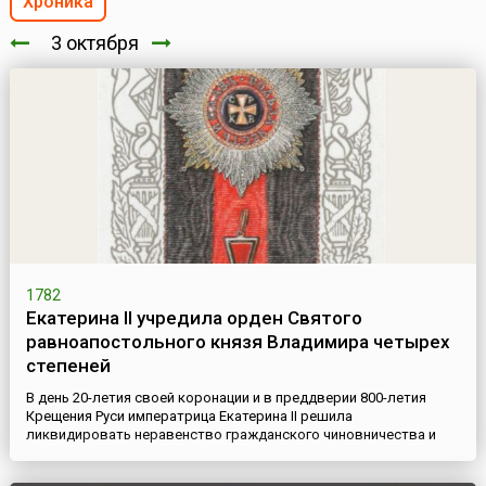
Хроника
3 октября
1782
Екатерина II учредила орден Святого
равноапостольного князя Владимира четырех
степеней
В день 20-летия своей коронации и в преддверии 800-летия
Крещения Руси императрица Екатерина II решила
ликвидировать неравенство гражданского чиновничества и
военных в «обеспечении» наградами (офицеры получали своих
«Георгиев» за отличия на государственной службе уже с 1769