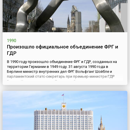
1990
Произошло официальное объединение ФРГ и
ГДР
В 1990 году произошло объединение ФРГ и ГДР, созданных на
территории Германии в 1949 году. 31 августа 1990 года в
Берлине министр внутренних дел ФРГ Вольфганг Шойбле и
парламентский статс-секретарь при премьер-министре ГДР
Гюнтер Краузе подписали Договор об установлении
германского единства между Федеративной Республикой
Германией и Германской Демократической Республикой
(Договор об объединени...