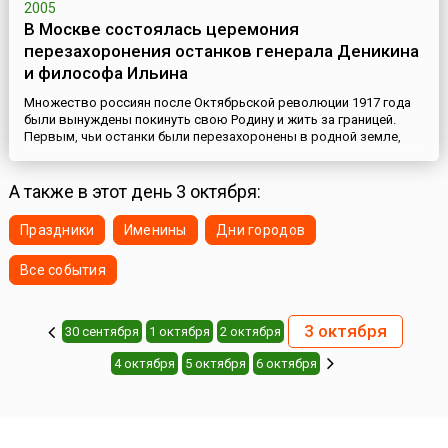
2005
В Москве состоялась церемония
перезахоронения останков генерала Деникина
и философа Ильина
Множество россиян после Октябрьской революции 1917 года
были вынуждены покинуть свою Родину и жить за границей.
Первым, чьи останки были перезахоронены в родной земле,
стал писатель Иван Шмелев. Его прах с 2000 года покоится на
Донском кладбище. В завещаниях генерала Деникина и
философа Ильина тоже было пожелание, чтобы их останки
А также в этот день 3 октября:
вместе с прахом их супруг были перевезены и захоронены в
родной...
Праздники
Именины
Дни городов
Все события
3 октября
30 сентября
1 октября
2 октября
4 октября
5 октября
6 октября