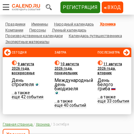
РЕГИСТРАЦИЯ
ВХОД
Праздники
Именины
Народный календарь
Хроника
Компании
Персоны
Лунный календарь
Производственные календари
Календарь путешественника
Экспертные материалы
СЕГОДНЯ
ЗАВТРА
ПОСЛЕЗАВТРА
9 августа
10 августа
11 августа
2026 года,
2026 года,
2026 года,
воскресенье
понедельник
вторник
День
Международный
День
строителя
день
белого
биодизеля
гриба
...а также
еще 42 события
...а также
...а также
еще 33 события
еще 40 событий
Главная страница
/
Хроника
/
3 октября