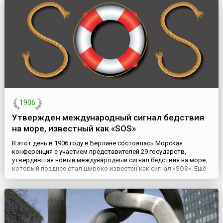
года). В связи с этим, (22 сентября) 3 октября 1782 года она
учредила для отличившихся гражданских чиновников орден
Святого р...
1906
Утвержден международный сигнал бедствия
на море, известный как «SOS»
В этот день в 1906 году в Берлине состоялась Морская
конференция с участием представителей 29 государств,
утвердившая новый международный сигнал бедствия на море,
который позднее стал широко известен как сигнал «SOS». Ещё
до изобретения в начале 1890-х радио, на морских судах уже
применялось множество различных визуальных и
аудиосигналов бедствия. Для этого использовались такие
средства связи ...