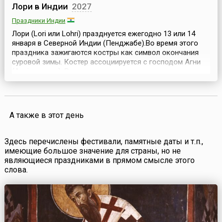
Лори в Индии
2027
Праздники Индии
Лори (Lori или Lohri) празднуется ежегодно 13 или 14
января в Северной Индии (Пенджабе).Во время этого
праздника зажигаются костры как символ окончания
суровой зимы. Костер ассоциируется с господом Агни
(Agni — огонь). Вокруг костра совершается парикрама
(parikrama) — костер обходят по часовой стрелке и
повторяют фразу: «придет благополучие, и нужда будет
изгнана». После парикрамы раздается пр...
А также в этот день
Здесь перечислены фестивали, памятные даты и т.п.,
имеющие большое значение для страны, но не
являющиеся праздниками в прямом смысле этого
слова.