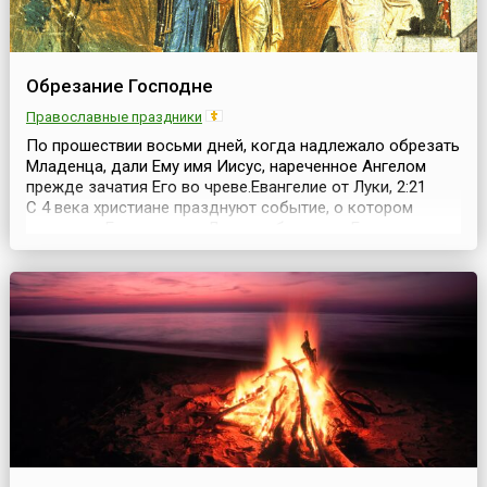
Обрезание Господне
Православные праздники
По прошествии восьми дней, когда надлежало обрезать
Младенца, дали Ему имя Иисус, нареченное Ангелом
прежде зачатия Его во чреве.Евангелие от Луки, 2:21
С 4 века христиане празднуют событие, о котором
сказано в Евангелии от Луки — обрезание Господне,
совершившееся на восьмой день после рождения
Иисуса Христа. В настоящее время празднование этого
события также совершается на восьмо...