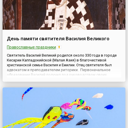
День памяти святителя Василия Великого
Православные праздники
Святитель Василий Великий родился около 330 года в городе
Кесарии Каппадокийской (Малая Азия) в благочестивой
христианской семье Василия и Емилии. Отец святителя был
адвокатом и преподавателем риторики. Первоначальное
образование Василий получил под руководством своих
родителей и бабки Макрины, высокообразованной христианки.
После смерти отца и бабки Василий отправился для
дальнейшего образов...