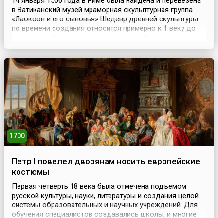
14 января 1506 года в Риме была найдена и перевезена
в Ватиканский музей мраморная скульптурная группа
«Лаокоон и его сыновья».Шедевр древней скульптуры
по времени создания относится примерно к 1 веку до
нашей эры. По свидетельству Плиния, Лаокоон
находился в доме императора Тита. Это произведение
трех родосских скульпторов — Агесандра, Полидора и
Афинодора.Сюжет Лаокоона почерпнут из сказ...
1700
Петр I повелел дворянам носить европейские
костюмы
Первая четверть 18 века была отмечена подъемом
русской культуры, науки, литературы и создания целой
системы образовательных и научных учреждений. Для
обучения специалистов создавались школы, и многие