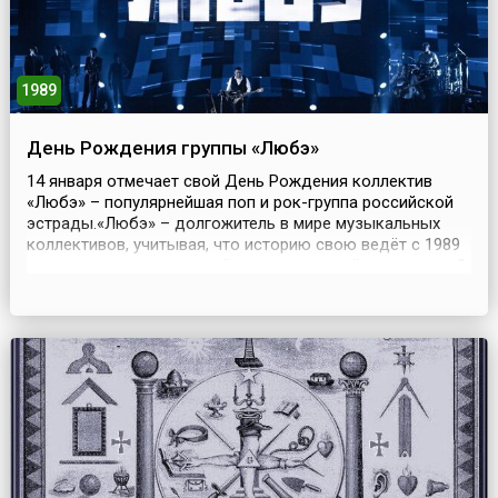
1989
День Рождения группы «Любэ»
14 января отмечает свой День Рождения коллектив
«Любэ» – популярнейшая поп и рок-группа российской
эстрады.«Любэ» – долгожитель в мире музыкальных
коллективов, учитывая, что историю свою ведёт с 1989
года, то есть рождение её приходится ещё на советский
период. В 2024 году группа отметила свой 35-летний
юбилей, а песни, вошедшие в разные альбомы, многие
из которых стали настоящими «хитами», до...