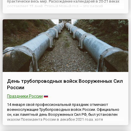
практически весь мир. Расхождение календарей в 20-21 веках
составляет 13 дней. Старый Новый год — это редкий
исторический феномен, дополнительный праздник, который
получился в результате смены летоисчисления. Из-за данного...
День трубопроводных войск Вооруженных Сил
России
Праздники России
14 января свой профессиональный праздник отмечают
военнослужащие Трубопроводных войск России. Официально
он, как памятный день Вооруженных Сил РФ, был установлен
указом Президента России в декабре 2021 года, хотя
специалисты данного рода войск отмечали его и ранее.22
ноября 1951 года Председатель Совета Министров И.В. Сталин