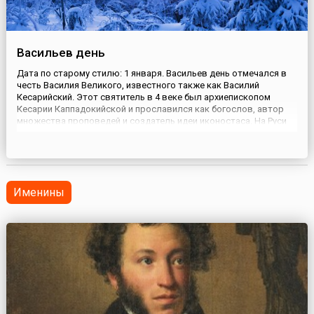
Васильев день
Дата по старому стилю: 1 января. Васильев день отмечался в
честь Василия Великого, известного также как Василий
Кесарийский. Этот святитель в 4 веке был архиепископом
Кесарии Каппадокийской и прославился как богослов, автор
множества проповедей и создатель идеи иконостаса. На Руси
святой получил неблагозвучное прозвище — Василий
Свинятник. Впрочем, под этим именем не подразумевалось
ничего дур...
Именины