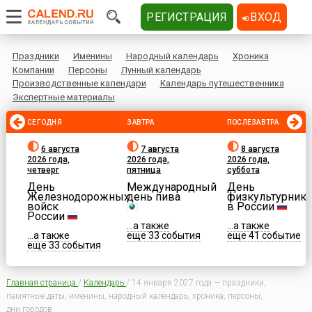
РЕГИСТРАЦИЯ
ВХОД
Праздники
Именины
Народный календарь
Хроника
Компании
Персоны
Лунный календарь
Производственные календари
Календарь путешественника
Экспертные материалы
СЕГОДНЯ
ЗАВТРА
ПОСЛЕЗАВТРА
6 августа
7 августа
8 августа
2026 года,
2026 года,
2026 года,
четверг
пятница
суббота
День
Международный
День
Железнодорожных
день пива
физкультурника
войск
в России
России
...а также
...а также
...а также
еще 33 события
еще 41 событие
еще 33 события
Главная страница
/
Календарь
/
14 января 2027 года — праздники,
памятные даты, именины, народный календарь, хроника, персоны,
дни городов