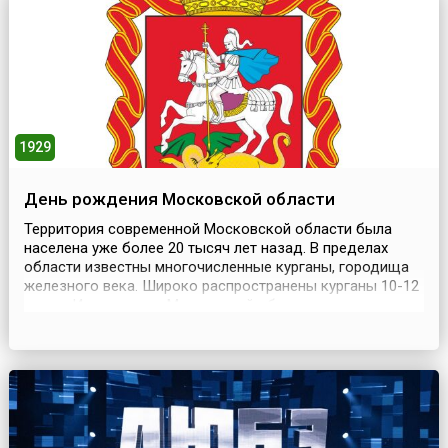
на два года. Торжественное открытие состоялось (2) 14
января 1814 год и было приурочено к первом...
1929
День рождения Московской области
Территория современной Московской области была
населена уже более 20 тысяч лет назад. В пределах
области известны многочисленные курганы, городища
железного века. Широко распространены курганы 10-12
веков. Исторически Московской области
предшествовала Московская губерния, учреждённая
Петром I в 1708 году. В ноябре 1917 года в губернии
была установлена советская власть. Подмосковье или
Моск...