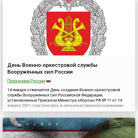
подписал Постановление об изготовлении опытного образца
трубопровода ...
День Военно-оркестровой службы
Вооружённых сил России
Праздники России
14 января отмечается День создания Военно-оркестровой
службы Вооружённых Сил Российской Федерации,
установленный Приказом Министра обороны РФ № 11 от 14
января 2021 года.Находясь в непосредственном подчинении
Генерального Штаба, Военно-оркестровая служба (ВОС)
обеспечивает подготовку военных музыкантов и дирижёров,
принимает активное участие в организации торжественных
мероприятий, парадов, см...