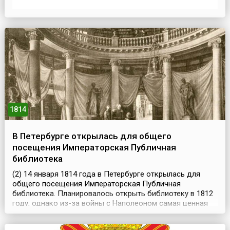
дворяне, а в отдельных случаях купцы и мастера,
направлялись за границу для получения
образования.Значительно изменился и быт
господствующего класса. По возвращении из первого
заграничного путешес...
1814
В Петербурге открылась для общего
посещения Императорская Публичная
библиотека
(2) 14 января 1814 года в Петербурге открылась для
общего посещения Императорская Публичная
библиотека. Планировалось открыть библиотеку в 1812
году, однако из-за войны с Наполеоном самая ценная
часть собрания была эвакуирована из Санкт-Петербурга
в Олонецкую губернию, и открытие пришлось перенести