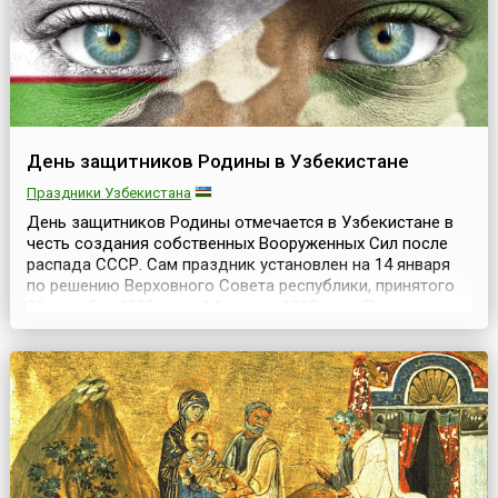
День защитников Родины в Узбекистане
Праздники Узбекистана
День защитников Родины отмечается в Узбекистане в
честь создания собственных Вооруженных Сил после
распада СССР. Сам праздник установлен на 14 января
по решению Верховного Совета республики, принятого
29 декабря 1993 года. 14 января 1992 года Парламент
Узбекистана принял решение о переходе всех частей и
соединений, военных учебных заведений и других
воинских формирований, дислоцированных на те...