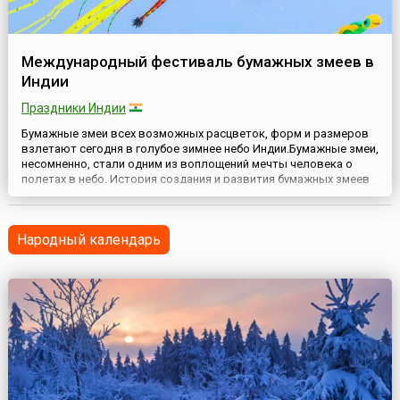
Международный фестиваль бумажных змеев в
Индии
Праздники Индии
Бумажные змеи всех возможных расцветок, форм и размеров
взлетают сегодня в голубое зимнее небо Индии.Бумажные змеи,
несомненно, стали одним из воплощений мечты человека о
полетах в небо. История создания и развития бумажных змеев
впечатляет своей протяженностью и завораживает своей
насыщенностью. Поэтому неслучайно фестивали бумажных
змеев проводятся во многих странах мира и привлекают и
Народный календарь
любит...