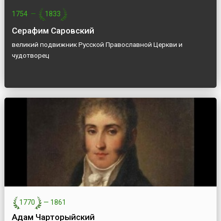
1754
—
1833
Серафим Саровский
великий подвижник Русской Православной Церкви и
чудотворец
1770
—
1861
Адам Чарторыйский