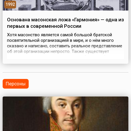
1992
Основана масонская ложа «Гармония» — одна из
первых в современной России
Хотя масонство является самой большой братской
посвятительной организацией в мире, и о нём много
сказано и написано, составить реальное представление
об этой организации непросто. Также существует
давняя и прочная традиция искажений и мистификации
этого явления.Масонство возникло в 1717 году в
Лондоне как нравственно-этическая система. Потом
отделения масонов открылись в других странах
Европы....
Персоны