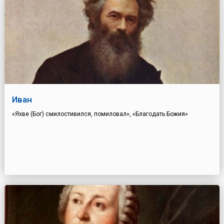
Иван
«Яхве (Бог) смилостивился, помиловал», «Благодать Божия»