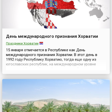
День международного признания Хорватии
Праздники Хорватии
15 января отмечается в Республике как День
международного признания Хорватии. В этот день в
1992 году Республику Хорватию, тогда еще одну из
югославских республик, на международном уровне
признали 12 стран Европейского союза. В тот же день к
ним присоединились Австрия, Болгария, Канада,
Венгрия, Мальта, Польша и Швейцария.Первой страной,
признавшей Хорватию, стала Исландия, которая еще 19
...