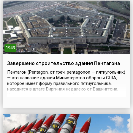
лет.По су...
1943
Завершено строительство здания Пентагона
Пентагон (Pentagon, от греч. pentagonon — пятиугольник)
— это название здания Министерства обороны США,
которое имеет форму правильного пятиугольника,
находится в штате Виргиния недалеко от Вашингтона.
Оно считается одним из крупнейших административных
зданий в мире и самым защищенным объектом в США.
В настоящее время Пентагон — это символ
Вооруженных сил Соединенных Штатов, а само слово
часто исп...