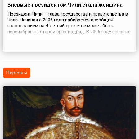
Впервые президентом Чили стала женщина
Президент Чили – глава государства и правительства в
Чили. Начиная с 2006 года избирается всеобщим
голосованием на 4-летний срок и не может быть
переизбран на второй срок подряд. В 2006 году впервые
в истории страны президентом стала женщина –
Мишель Бачелет (исп. Michelle Bachelet) – врач, дочь
генерала ВВС, который погиб от пыток во время режима
генерала Пиночета. Она и сама была арестована ...
Персоны