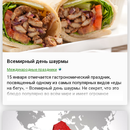
представителя семейства оленевых...
Всемирный день шаурмы
Международные праздники
15 января отмечается гастрономический праздник,
посвященный одному из самых популярных видов «еды
на бегу», – Всемирный день шаурмы. Не секрет, что это
блюдо популярно во всём мире и имеет огромное
количество вариантов исполнения. Хотя ведёт оно свою
историю из стран Ближнего Востока, но сегодня уже
основательно закрепилось во многих кухнях
мира.Шаурма или шаверма (араб. شاورما‎ – шауа́рма) – ...