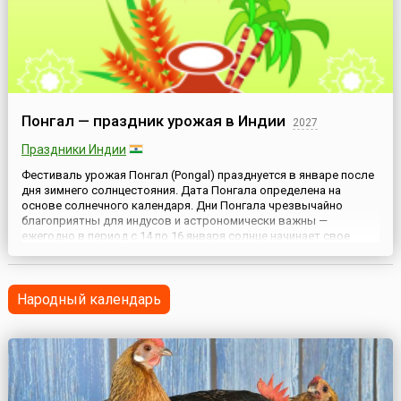
Понгал — праздник урожая в Индии
2027
Праздники Индии
Фестиваль урожая Понгал (Pongal) празднуется в январе после
дня зимнего солнцестояния. Дата Понгала определена на
основе солнечного календаря. Дни Понгала чрезвычайно
благоприятны для индусов и астрономически важны —
ежегодно в период с 14 по 16 января солнце начинает свое
шестимесячное путешествие на север (Uttarayana), переходя в
созвездие Козерога.Это небесное событие и празднуется в
Южной ...
Народный календарь