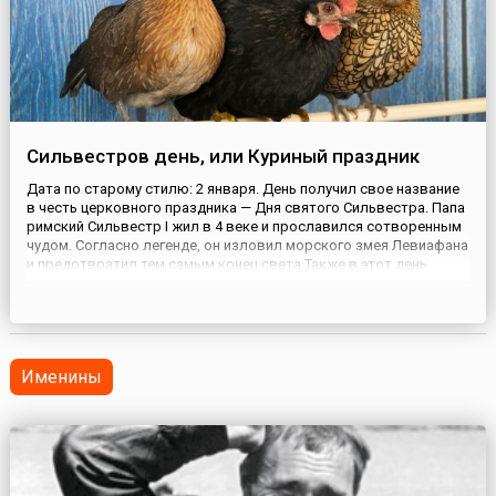
Сильвестров день, или Куриный праздник
Дата по старому стилю: 2 января. День получил свое название
в честь церковного праздника — Дня святого Сильвестра. Папа
римский Сильвестр I жил в 4 веке и прославился сотворенным
чудом. Согласно легенде, он изловил морского змея Левиафана
и предотвратил тем самым конец света.Также в этот день
русские люди отмечали день Кура и Курки, или Куриный
праздник. В этот день было принято чистить курятн...
Именины