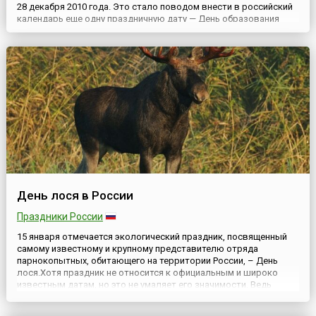
28 декабря 2010 года. Это стало поводом внести в российский
календарь еще одну праздничную дату — День образования
Следственного комитета РФ.Как сообщалось в пояснительной
записке к законопроекту, функционирование Следственного
комитета вне системы прокуратуры РФ создаст необходимые...
День лося в России
Праздники России
15 января отмечается экологический праздник, посвященный
самому известному и крупному представителю отряда
парнокопытных, обитающего на территории России, – День
лося.Хотя праздник не относится к официальным и широко
известным датам, но это не умаляет его значимости. Ведь
чествуют представителя животного мира из рода
парнокопытных млекопитающих, самого крупного