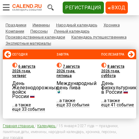
РЕГИСТРАЦИЯ
ВХОД
Праздники
Именины
Народный календарь
Хроника
Компании
Персоны
Лунный календарь
Производственные календари
Календарь путешественника
Экспертные материалы
СЕГОДНЯ
ЗАВТРА
ПОСЛЕЗАВТРА
6 августа
7 августа
8 августа
2026 года,
2026 года,
2026 года,
четверг
пятница
суббота
День
Международный
День
Железнодорожных
день пива
физкультурника
войск
в России
России
...а также
...а также
...а также
еще 33 события
еще 41 событие
еще 33 события
Главная страница
/
Календарь
/
15 января 2027 года — праздники,
памятные даты, именины, народный календарь, хроника, персоны,
дни городов