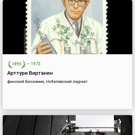
1895
—
1973
Арттури Виртанен
финский биохимик, Нобелевский лауреат