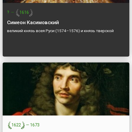
?
—
1616
Симеон Касимовский
великий князь всея Руси (1574–1576) и князь тверской
1622
—
1673