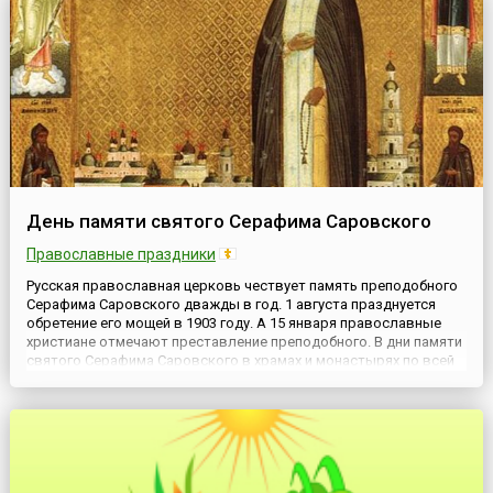
День памяти святого Серафима Саровского
Православные праздники
Русская православная церковь чествует память преподобного
Серафима Саровского дважды в год. 1 августа празднуется
обретение его мощей в 1903 году. А 15 января православные
христиане отмечают преставление преподобного. В дни памяти
святого Серафима Саровского в храмах и монастырях по всей
России совершается праздничная служба, а мужчины, которые
носят имя святого, отмечают свои именины.Будущий ...