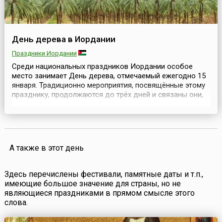
День дерева в Иордании
Праздники Иордании
Среди национальных праздников Иордании особое
место занимает День дерева, отмечаемый ежегодно 15
января. Традиционно мероприятия, посвящённые этому
празднику, продолжаются до трёх дней и связаны они,
прежде всего, с посадкой деревьев. История праздника
корнями связана с религией, и для многих иорданцев
это священно. Кроме того, праздник представляет
собой пример того, как люди, живущие в пусты...
А также в этот день
Здесь перечислены фестивали, памятные даты и т.п.,
имеющие большое значение для страны, но не
являющиеся праздниками в прямом смысле этого
слова.