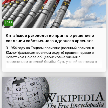
1955
Китайское руководство приняло решение о
создании собственного ядерного арсенала
В 1954 году на Тоцком полигоне (военный полигон в
Южно-Уральском военном округе) прошли первые в
Советском Союзе общевойсковые учения с
применением атомной бомбы. Суть учений состояла в
отработке возможностей прорыва обороны противника
с использованием ядерного оружия. Учения подготовил
и провел маршал Георгий Жуков. Непосредственно в
атомных учениях участвовало более 45 тысяч
военнослужащих, ...