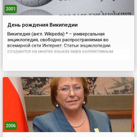
2001
День рождения Википедии
Википедия (англ. Wikipedia) * – универсальная
энциклопедия, свободно распространяемая во
всемирной сети Интернет. Статьи энциклопедии
создаются на многих языках мира коллективным
трудом добровольных авторов. Одним из основных
достоинств Википедии является возможность
представить информацию на родном языке, сохраняя ее
ценность в аспекте культурной принадлежности.По
объему сведений и тематическ...
2006