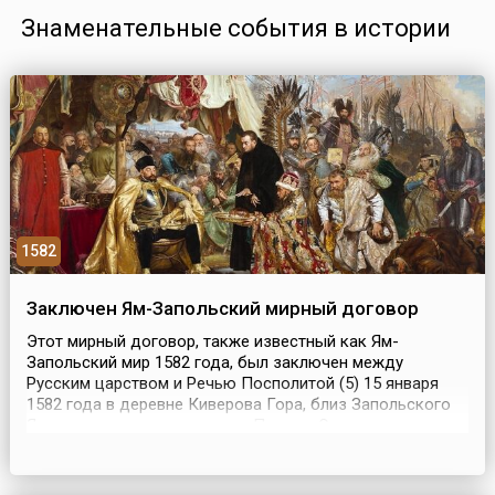
Знаменательные события в истории
1582
Заключен Ям-Запольский мирный договор
Этот мирный договор, также известный как Ям-
Запольский мир 1582 года, был заключен между
Русским царством и Речью Посполитой (5) 15 января
1582 года в деревне Киверова Гора, близ Запольского
Яма, в местечке недалеко от Пскова. Этот документ, в
числе других дипломатических актов, подводил итоги
Ливонской войны (1558-1583) и провозглашал
перемирие между двумя государствами сроком на 10