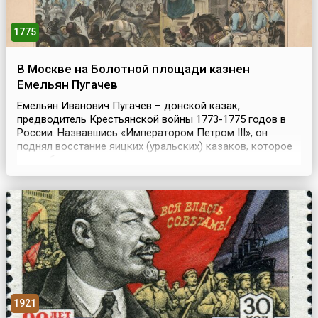
1775
В Москве на Болотной площади казнен
Емельян Пугачев
Емельян Иванович Пугачев – донской казак,
предводитель Крестьянской войны 1773-1775 годов в
России. Назвавшись «Императором Петром III», он
поднял восстание яицких (уральских) казаков, которое
очень быстро превратилось в крупное крестьянское
восстание, пожалуй, самое большое в истории
дореволюционной России. Осенью 1774 года Пугачев
был разбит в битве у Солениковой ватаги и с остатками
войска бежа...
1921