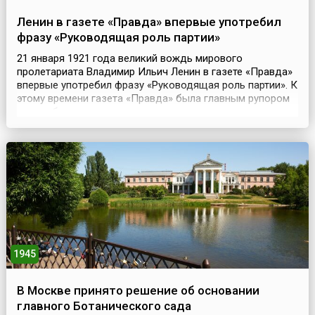
Ленин в газете «Правда» впервые употребил
фразу «Руководящая роль партии»
21 января 1921 года великий вождь мирового
пролетариата Владимир Ильич Ленин в газете «Правда»
впервые употребил фразу «Руководящая роль партии». К
этому времени газета «Правда» была главным рупором
партии большевиков и ее ежедневным центральным
органом. Речь шла о коммунистической партии,
создателем и вождем которой был Ленин. Партия была
создана в России на рубеже 19-20 веков на базе
несколь...
1945
В Москве принято решение об основании
главного Ботанического сада