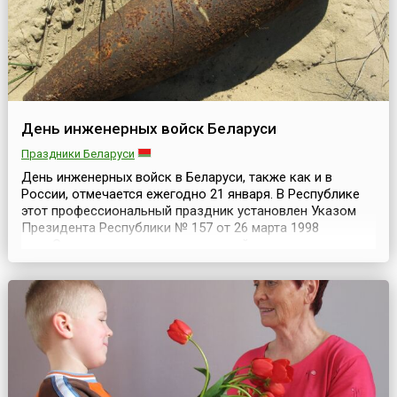
День инженерных войск Беларуси
Праздники Беларуси
День инженерных войск в Беларуси, также как и в
России, отмечается ежегодно 21 января. В Республике
этот профессиональный праздник установлен Указом
Президента Республики № 157 от 26 марта 1998
года.Свою историю инженерные войска ведут со
времени Петра I, когда он своим Указом от 21 января
1701 года создал в Москве «Школу пушкарского
приказа», в которой готовили офицеров артиллерии и
военных и...