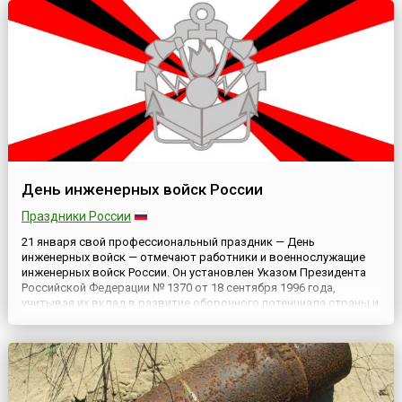
научных работнико...
День инженерных войск России
Праздники России
21 января свой профессиональный праздник — День
инженерных войск — отмечают работники и военнослужащие
инженерных войск России. Он установлен Указом Президента
Российской Федерации № 1370 от 18 сентября 1996 года,
учитывая их вклад в развитие оборонного потенциала страны и
исторических традиций. Указом Президента РФ № 549 от 31 мая
2006 года День инженерных войск отнесен к памятным дням в
Вооружён...