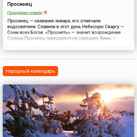
Просинец
Праздники славян
Просинец — название января, его отмечали
водосвятием. Славили в этот день Небесную Сваргу —
Сонм всех Богов. «Просиять» — значит возрождение
Солнца.Просинец приходился на середину Зимы —
считалось, что Холод начинает спадать, и в земли
славян по велению богов возвращается солнечное
тепло.В этот день в ведических храмах вспоминали, как
в древности Крышень дал огонь людям, погибавшим от
холо...
Народный календарь