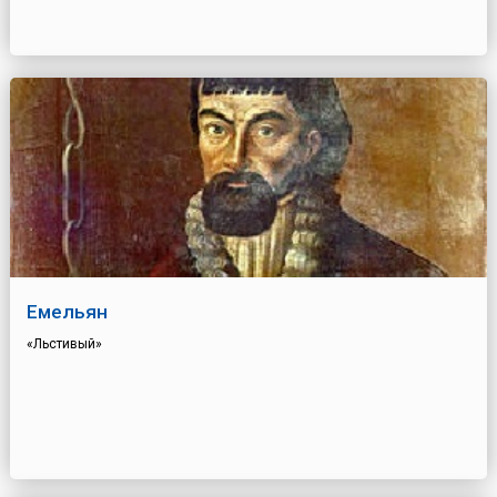
Емельян
«Льстивый»