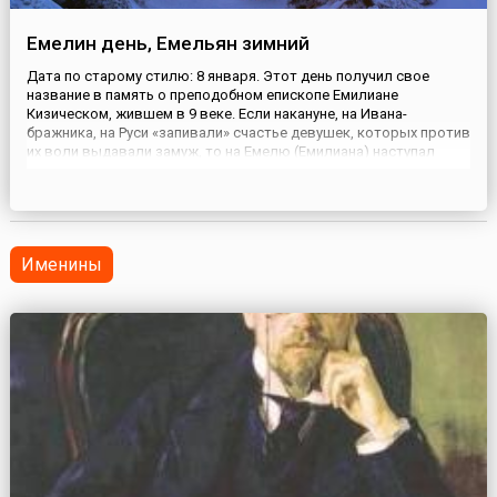
Емелин день, Емельян зимний
Дата по старому стилю: 8 января. Этот день получил свое
название в память о преподобном епископе Емилиане
Кизическом, жившем в 9 веке. Если накануне, на Ивана-
бражника, на Руси «запивали» счастье девушек, которых против
их воли выдавали замуж, то на Емелю (Емилиана) наступал
черед парней. Родительское решение о браке не всегда
совпадало с желанием жениха, но считалось, что если «залить»
супруж...
Именины