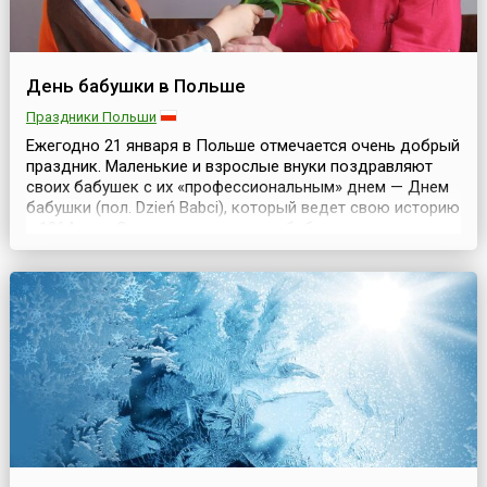
День бабушки в Польше
Праздники Польши
Ежегодно 21 января в Польше отмечается очень добрый
праздник. Маленькие и взрослые внуки поздравляют
своих бабушек с их «профессиональным» днем — Днем
бабушки (пол. Dzień Babci), который ведет свою историю
с 1964 года.Созданию праздника бабушки
поспособствовал женский еженедельник Kobieta i Życie,
идея прижилась, и дата с каждым годом становилась
все популярнее.В результате опроса обществ...