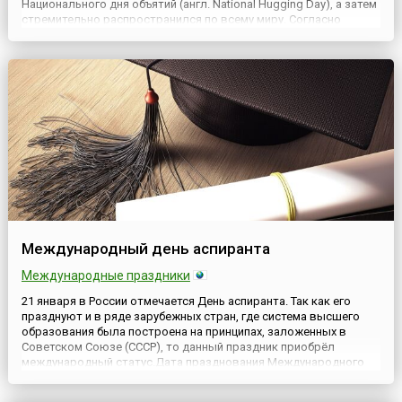
Национального дня объятий (англ. National Hugging Day), а затем
стремительно распространился по всему миру. Согласно
традиции праздника, заключить в дружеские объятия в этот
день можно даже незнакомого человека.Несмо...
Международный день аспиранта
Международные праздники
21 января в России отмечается День аспиранта. Так как его
празднуют и в ряде зарубежных стран, где система высшего
образования была построена на принципах, заложенных в
Советском Союзе (СССР), то данный праздник приобрёл
международный статус.Дата празднования Международного
дня аспиранта связана с выходом в свет документов
Совнаркома РСФСР, регламентирующих систему подготовки