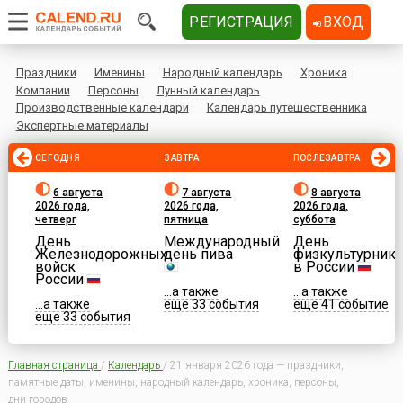
РЕГИСТРАЦИЯ
ВХОД
Праздники
Именины
Народный календарь
Хроника
Компании
Персоны
Лунный календарь
Производственные календари
Календарь путешественника
Экспертные материалы
СЕГОДНЯ
ЗАВТРА
ПОСЛЕЗАВТРА
6 августа
7 августа
8 августа
2026 года,
2026 года,
2026 года,
четверг
пятница
суббота
День
Международный
День
Железнодорожных
день пива
физкультурника
войск
в России
России
...а также
...а также
...а также
еще 33 события
еще 41 событие
еще 33 события
Главная страница
/
Календарь
/
21 января 2026 года — праздники,
памятные даты, именины, народный календарь, хроника, персоны,
дни городов