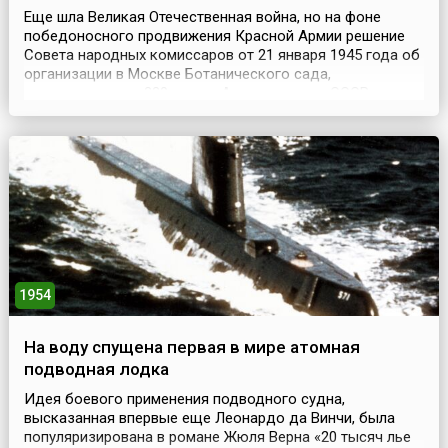
Еще шла Великая Отечественная война, но на фоне
победоносного продвижения Красной Армии решение
Совета народных комиссаров от 21 января 1945 года об
организации в Москве Ботанического сада,
приуроченного к 220-летию Академии наук СССР,
знаменовало собой начало новой эпохи созидательной
мирной жизни.Днем же основания Главного
ботанического сада считается дата принятия 14 апреля
1945 года Презид...
1954
На воду спущена первая в мире атомная
подводная лодка
Идея боевого применения подводного судна,
высказанная впервые еще Леонардо да Винчи, была
популяризирована в романе Жюля Верна «20 тысяч лье