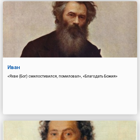
Иван
«Яхве (Бог) смилостивился, помиловал», «Благодать Божия»