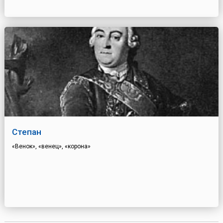
Степан
«Венок», «венец», «корона»