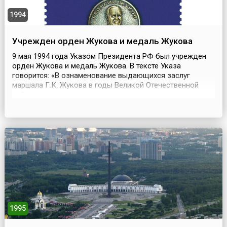
1994
Учрежден орден Жукова и медаль Жукова
9 мая 1994 года Указом Президента РФ был учрежден
орден Жукова и медаль Жукова. В тексте Указа
говорится: «В ознаменование выдающихся заслуг
маршала Г.К. Жукова в годы Великой Отечественной
войны, признавая его роль в строительстве
вооруженных сил страны, в укреплении ее
обороноспособности». В марте 1995 года были
утверждены Статут ордена Жукова, Положения о
наградах и их описание.Орден Жукова...
1995