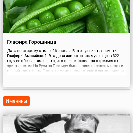
Глафира Горошница
Дата по старому стилю: 26 апреля. В этот день чтят память
Глафиры Амасийской. Эта дева известна как мученица: в 322
году ее обезглавили за то, что она не пожелала отречься от
христианства.На Руси на Глафиру было принято сажать горох и
ранний картофель. Горох, помимо прочего, еще и заговаривали
— на хороший урожай. Использовали и другие, более
прозаические способы ухода за этим бобовым. Чтобы з...
Именины