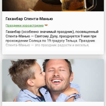
Гаханбар Спента-Манью
Праздники зороастризма
Гаханбар (особенно значимый праздник), посвященный
Спента-Манью — Святому Духу, празднуется 9 мая при
прохождении Солнца по 19 градусу Тельца. Праздник
Спента-Манью — это праздник радости и веселья,
легкости, творчества, цветов, пробуждения внутреннего
света и духовного выбора. Он связан с изобилием и
счастьем. Спента-Манью — Дух Святой, наполняющий
все сотворенное Богом, преображающий и в...