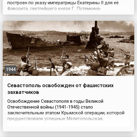
построен по указу императрицы Екатерины II для её
фаворита, светлейшего князя Г. Потемкина-
Таврического, как дань признания его блестящего
полководческого и административного таланта. После
взятия русскими войсками турецкой крепости Измаил,
дворец был подарен ему Екатериной II за заслуги в
участии ...
1944
Севастополь освобожден от фашистских
захватчиков
Освобождение Севастополя в годы Великой
Отечественной войны (1941-1945) стало
заключительным этапом Крымской операции, которой
предшествовали успешные Мелитопольская,
Новороссийско-Таманская, Керченско-Эльтигенская
операции, завершившиеся полной блокадой крымской
группировки немецких и румынских войск. Всю зиму