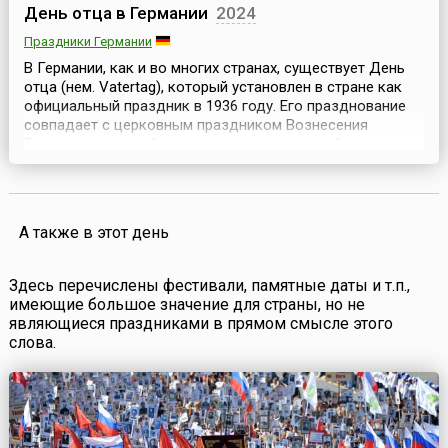
День отца в Германии
2024
Праздники Германии
В Германии, как и во многих странах, существует День
отца (нем. Vatertag), который установлен в стране как
официальный праздник в 1936 году. Его празднование
совпадает с церковным праздником Вознесения
Господня, который отмечается на сороковой день
после Пасхи.Считается, что свою историю день
чествования отцов ведёт с 18 века, когда в честь
праздника Вознесения Господня в стране проводились
ра...
А также в этот день
Здесь перечислены фестивали, памятные даты и т.п.,
имеющие большое значение для страны, но не
являющиеся праздниками в прямом смысле этого
слова.