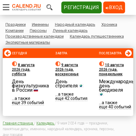
РЕГИСТРАЦИЯ
ВХОД
Праздники
Именины
Народный календарь
Хроника
Компании
Персоны
Лунный календарь
Производственные календари
Календарь путешественника
Экспертные материалы
СЕГОДНЯ
ЗАВТРА
ПОСЛЕЗАВТРА
8 августа
9 августа
10 августа
2026 года,
2026 года,
2026 года,
суббота
воскресенье
понедельник
День
День
Международны
физкультурника
строителя
день
в России
биодизеля
...а также
...а также
еще 42 события
еще 39 событий
...а также
еще 40 событий
Главная страница
/
Календарь
/
9 мая 2024 года — праздники,
памятные даты, именины, народный календарь, хроника, персоны,
дни городов