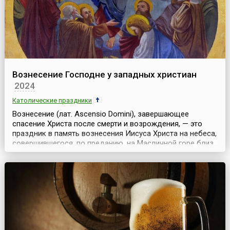
Вознесение Господне у западных христиан
2024
Католические праздники
Вознесение (лат. Ascensio Domini), завершающее
спасение Христа после смерти и возрождения, — это
праздник в память вознесения Иисуса Христа на небеса,
совершившегося, по преданию, на Масличной горе близ
Вифании. Это переходящий праздник — дата его
передвигается в пределах мая — начала июня,
приходится на сороковой день после Пасхи и всегда
приходится на четверг. Самое раннее документальное
сви...