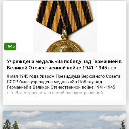
1943-1944 годов советские войска 4-го Украинского
фронта в районе Сиваша и Перекопа...
1945
Учреждена медаль «За победу над Германией в
Великой Отечественной войне 1941-1945 гг.»
9 мая 1945 года Указом Президиума Верховного Совета
СССР была учреждена медаль «За Победу над
Германией в Великой Отечественной войне 1941-1945
гг.». Эта медаль стала самой распространенной
наградой СССР, поскольку огромное количество
советских людей принимало участие в борьбе с
фашистской Германией, как на фронтах, так и в тылу.Еще
в октябре 1944 года в Ставке Верховного
Главнокомандования на...