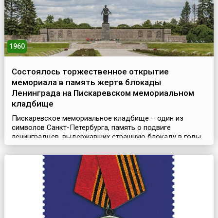
1960
Состоялось торжественное открытие
мемориала в память жертв блокады
Ленинграда на Пискаревском мемориальном
кладбище
Пискаревское мемориальное кладбище – один из
символов Санкт-Петербурга, память о подвиге
ленинградцев, выдержавших страшную блокаду в годы
Великой Отечественной войны. Это кладбище стало
основным местом захоронения погибших жителей и
защитников города. В братских могилах за годы войны
было похоронено более 420 тысяч ленинградцев и 70
тысяч воинов Ленинградского фронта и моряков
Балтийского флота. ...