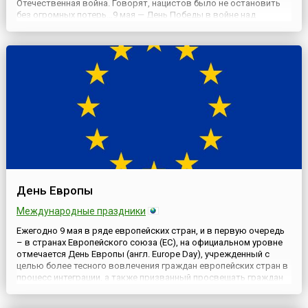
Отечественная война. Говорят, нацистов было не остановить
без огромных потерь…9 мая — День Победы в войне над
фашистской Германией — является в России, бывших советских
республиках и ряде стран Европы одним из самых важных,
трогател...
День Европы
Международные праздники
Ежегодно 9 мая в ряде европейских стран, и в первую очередь
– в странах Европейского союза (ЕС), на официальном уровне
отмечается День Европы (англ. Europe Day), учрежденный с
целью более тесного вовлечения граждан европейских стран в
процесс интеграции, а также призванный просвещать граждан
государств-членов ЕС и людей в остальном мире о
преимуществах такой организации, как Евросоюз (англ. Europe...