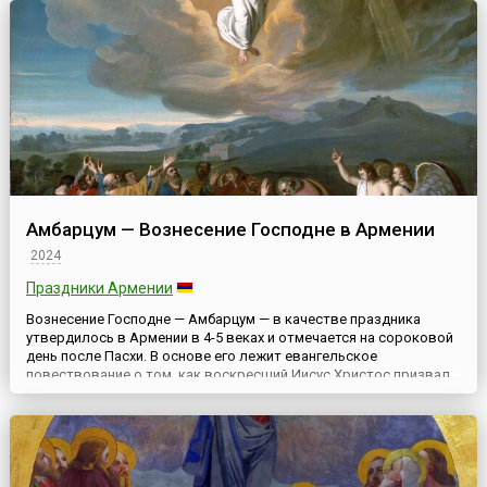
Амбарцум — Вознесение Господне в Армении
2024
Праздники Армении
Вознесение Господне — Амбарцум — в качестве праздника
утвердилось в Армении в 4-5 веках и отмечается на сороковой
день после Пасхи. В основе его лежит евангельское
повествование о том, как воскресший Иисус Христос призвал
апостолов на Елеонскую (Масличную) гору близ Иерусалима и
благословил их на всемирную проповедь: «Идите, научите все
народы, крестя их во имя Отца и Сына и Духа Святого, уча ...