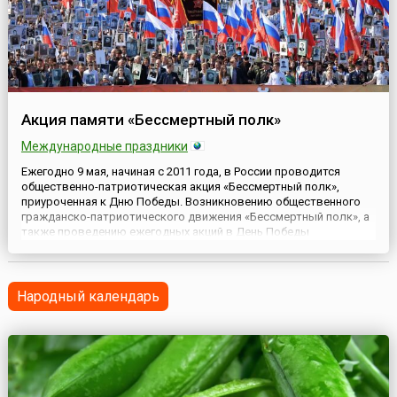
Акция памяти «Бессмертный полк»
Международные праздники
Ежегодно 9 мая, начиная с 2011 года, в России проводится
общественно-патриотическая акция «Бессмертный полк»,
приуроченная к Дню Победы. Возникновению общественного
гражданско-патриотического движения «Бессмертный полк», а
также проведению ежегодных акций в День Победы
предшествовали похожие акции, проводившиеся в отдельных
городах России и до 2011 года. Такими городами были
Прокопьевск, Новок...
Народный календарь