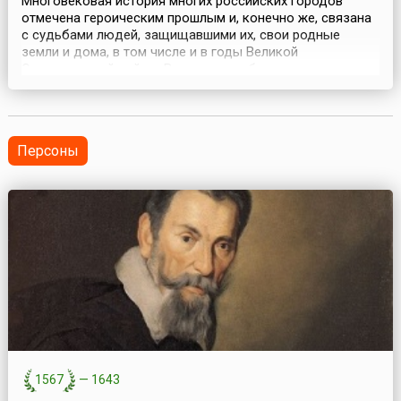
Многовековая история многих российских городов
отмечена героическим прошлым и, конечно же, связана
с судьбами людей, защищавшими их, свои родные
земли и дома, в том числе и в годы Великой
Отечественной войны. Ведь именно беспримерное
мужество, поразительная стойкость и массовый
героизм русских людей на фронте и в тылу разрушили
планы немецко-фашистских захватчиков и обеспечили
победу СССР в этой с...
Персоны
1567
—
1643