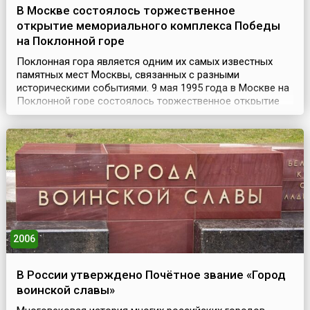
В Москве состоялось торжественное
открытие мемориального комплекса Победы
на Поклонной горе
Поклонная гора является одним их самых известных
памятных мест Москвы, связанных с разными
историческими событиями. 9 мая 1995 года в Москве на
Поклонной горе состоялось торжественное открытие
мемориального комплекса Победы в Великой
Отечественной войне 1941-1945 годов. Впервые
соорудить здесь памятник, было предложено еще в
1942 году архитектором Я. Черниховским, но
осуществить не удалось. Ли...
2006
В России утверждено Почётное звание «Город
воинской славы»