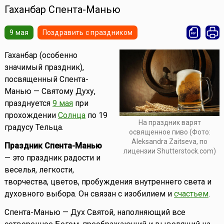
Гаханбар Спента-Манью
9 мая
Поздравить с праздником
Гаханбар (особенно
значимый праздник),
посвященный Спента-
Манью — Святому Духу,
празднуется
9 мая
при
прохождении
Солнца
по 19
На праздник варят
градусу Тельца.
освященное пиво (Фото:
Aleksandra Zaitseva, по
Праздник Спента-Манью
лицензии Shutterstock.com)
— это праздник радости и
веселья, легкости,
творчества, цветов, пробуждения внутреннего света и
духовного выбора. Он связан с изобилием и
счастьем
.
Спента-Манью — Дух Святой, наполняющий все