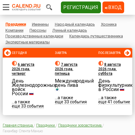
РЕГИСТРАЦИЯ
ВХОД
Праздники
Именины
Народный календарь
Хроника
Компании
Персоны
Лунный календарь
Производственные календари
Календарь путешественника
Экспертные материалы
СЕГОДНЯ
ЗАВТРА
ПОСЛЕЗАВТРА
6 августа
7 августа
8 августа
2026 года,
2026 года,
2026 года,
четверг
пятница
суббота
День
Международный
День
Железнодорожных
день пива
физкультурника
войск
в России
России
...а также
...а также
...а также
еще 33 события
еще 41 событие
еще 33 события
Главная страница
/
Праздники
/
Праздники зороастризма
/
Гаханбар Спента-Манью