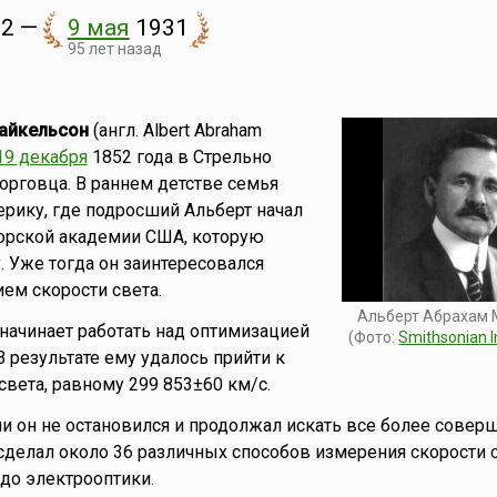
2
—
9 мая
1931
95 лет назад
айкельсон
(англ. Albert Abraham
19 декабря
1852 года в Стрельно
торговца. В раннем детстве семья
рику, где подросший Альберт начал
морской академии США, которую
. Уже тогда он заинтересовался
ем скорости света.
Альберт Абрахам 
 начинает работать над оптимизацией
(Фото:
Smithsonian I
В результате ему удалось прийти к
света, равному 299 853±60 км/с.
ии он не остановился и продолжал искать все более сове
 сделал около 36 различных способов измерения скорости с
до электрооптики.