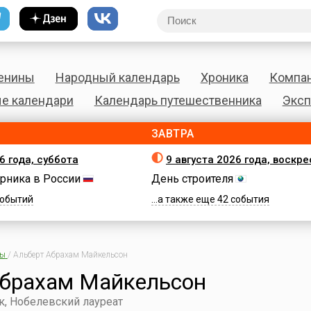
енины
Народный календарь
Хроника
Компа
е календари
Календарь путешественника
Эксп
ЗАВТРА
6 года, суббота
9 августа 2026 года, воскр
рника в России
День строителя
 событий
...а также еще 42 события
ны
/
Альберт Абрахам Майкельсон
Абрахам Майкельсон
, Нобелевский лауреат