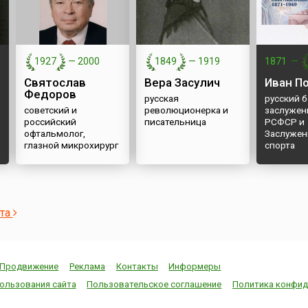
1927
—
2000
1849
—
1919
1871
—
Святослав
Вера Засулич
Иван П
Федоров
русская
русский б
советский и
революционерка и
заслужен
российский
писательница
РСФСР и
офтальмолог,
Заслужен
глазной микрохирург
спорта
ста
Продвижение
Реклама
Контакты
Информеры
ользования сайта
Пользовательское соглашение
Политика конфид