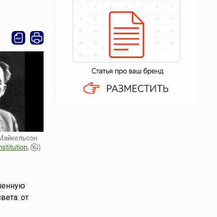
Майкельсон
nstitution
,
)
ршенную
вета: от