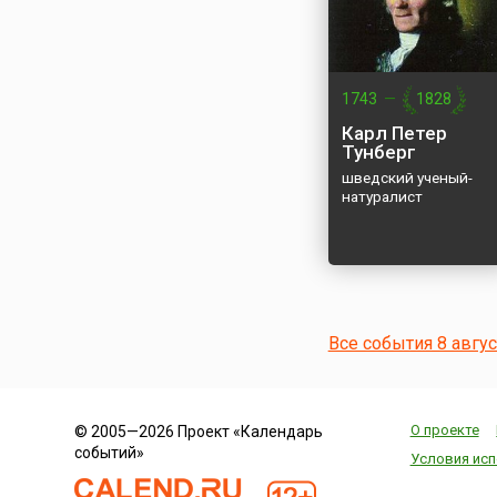
1743
—
1828
Карл Петер
Тунберг
шведский ученый-
натуралист
Все события 8 авгу
О проекте
© 2005—2026 Проект «Календарь
событий»
Условия исп