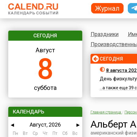
Журнал
Праздники
Им
СЕГОДНЯ
Производственны
Август
8
СЕГОДНЯ
8 августа 202
День физкульту
суббота
...а также еще 39
КАЛЕНДАРЬ
Главная страница
/
Персо
Альберт 
Август, 2026
◀
▶
американский физик
Пн
Вт
Ср
Чт
Пт
Сб
Вс