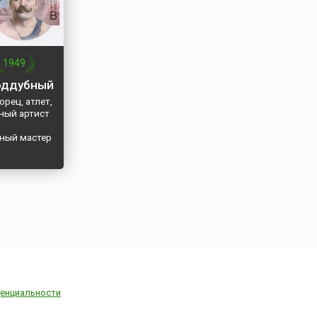
1949
оддубный
орец, атлет,
ный артист
ный мастер
енциальности