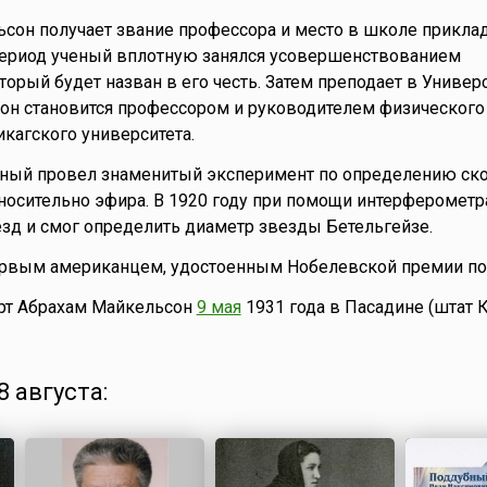
ьсон получает звание профессора и место в школе прикла
 период ученый вплотную занялся усовершенствованием
торый будет назван в его честь. Затем преподает в Универ
у он становится профессором и руководителем физического
кагского университета.
ченый провел знаменитый эксперимент по определению ск
осительно эфира. В 1920 году при помощи интерферометр
зд и смог определить диаметр звезды Бетельгейзе.
рвым американцем, удостоенным Нобелевской премии по
рт Абрахам Майкельсон
9 мая
1931 года в Пасадине (штат 
 августа: