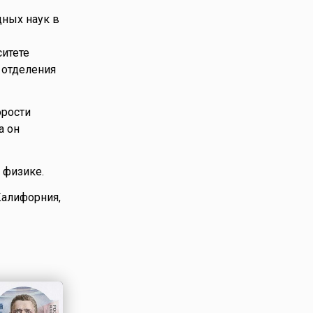
дных наук в
ситете
 отделения
орости
а он
 физике.
Калифорния,