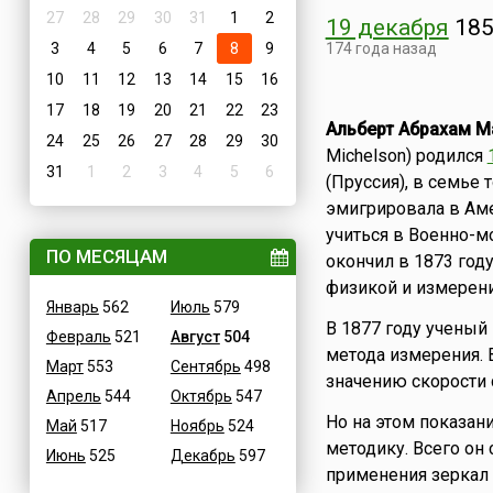
27
28
29
30
31
1
2
19 декабря
185
3
4
5
6
7
8
9
174 года назад
10
11
12
13
14
15
16
17
18
19
20
21
22
23
Альберт Абрахам М
24
25
26
27
28
29
30
Michelson) родился
31
1
2
3
4
5
6
(Пруссия), в семье 
эмигрировала в Аме
учиться в Военно-
ПО МЕСЯЦАМ
окончил в 1873 году
физикой и измерени
Январь
562
Июль
579
В 1877 году ученый
Февраль
521
Август
504
метода измерения. 
Март
553
Сентябрь
498
значению скорости 
Апрель
544
Октябрь
547
Но на этом показан
Май
517
Ноябрь
524
методику. Всего он
Июнь
525
Декабрь
597
применения зеркал 