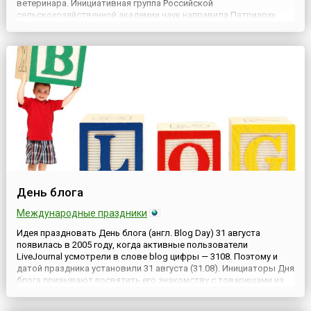
ветеринара. Инициативная группа Российской
сельскохозяйственной академии наук направила Патриарху
Московскому и Всея Руси Кириллу ходатайство. В нем ученые
мужи предложили считать день памяти святых мучеников
Флора и Лавра...
День блога
Международные праздники
Идея праздновать День блога (англ. Blog Day) 31 августа
появилась в 2005 году, когда активные пользователи
LiveJournal усмотрели в слове blog цифры — 3108. Поэтому и
датой праздника установили 31 августа (31.08). Инициаторы Дня
блога призывают посвятить его знакомству с товарищами из
разных стран и с разными интересами. Для этого предлагается
написать короткие рецензии о пяти разных блогах и 3...