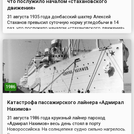
что послужило началом «стахановского
движения»
31 августа 1935 года донбасский шахтер Алексей
Стаханов превысил суточную норму угледобычи в 14
раз, что послужило началом «стахановского движения»
в СССР. Этот рекорд был тщательно подготовлен,
Стаханов работал отбойным молотком, а остальную
работу (крепление уступа) выполняли другие рабочие.
Этот пример был нужен сталинскому руководству для
развертывания пропаганды трудового героизма. В ...
1986
Катастрофа пассажирского лайнера «Адмирал
Нахимов»
31 августа 1986 года круизный лайнер пароход
«Адмирал Нахимов» весь день стоял в порту
Новороссийска. На солнцепеке судно сильно нагрелось.