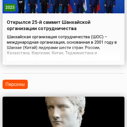
2025
Открылся 25-й саммит Шанхайской
организации сотрудничества
Шанхайская организация сотрудничества (ШОС) –
международная организация, основанная в 2001 году в
Шанхае (Китай) лидерами шести стран: России,
Казахстана, Киргизии, Китая, Таджикистана и
Узбекистана. Сегодня она объединяет 26 государств-
членов, партнеров по диалогу и наблюдателей на
пространстве от Южной, Юго-Восточной и Восточной
Азии до Ближнего Востока и Европы.Общая территория
входящих в Ш...
Персоны