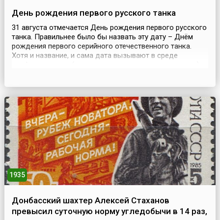
День рождения первого русского танка
31 августа отмечается День рождения первого русского
танка. Правильнее было бы назвать эту дату – Днём
рождения первого серийного отечественного танка.
Хотя и название, и сама дата вызывают в среде
профессионалов (конструкторов, военных, историков), а
также среди любителей военной истории споры. Многие
доводы, приводящиеся оппонентами, объективны и
справедливы, что и приводит к разногласиям в вопр...
1935
Донбасский шахтер Алексей Стаханов
превысил суточную норму угледобычи в 14 раз,