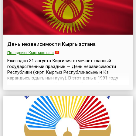
День независимости Кыргызстана
Праздники Кыргызстана
Ежегодно 31 августа Киргизия отмечает главный
государственный праздник — День независимости
Республики (кирг. Кыргыз Республикасынын Көз
карандысыздыгынын күнү). В этот день в 1991 году
внеочередная сессия Верховного Совета Республики
Кыргызстан приняла постановление о «Декларации о
государственной независимости Республики
Кыргызстан». Согласно этому историческому акту,
Киргизия была объявлена...