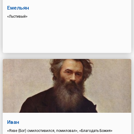
Емельян
«Льстивый»
Иван
«Яхве (Бог) смилостивился, помиловал», «Благодать Божия»