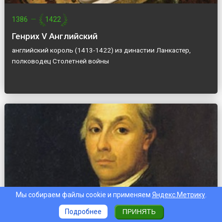
1386
—
1422
Генрих V Английский
английский король (1413-1422) из династии Ланкастер,
полководец Столетней войны
Мы собираем файлы cookie и применяем
Яндекс.Метрику
.
1749
—
1802
Подробнее
ПРИНЯТЬ