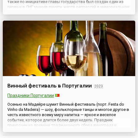
также по инициативе главы государства был создан один из
первых в СНГ музеев памяти жертв репрессий в мемориальном
комплексе «Шахидлар хотираси» («Памяти жертв репрессий») в
Ташкенте. Основной задачей его является увековечен...
Винный фестиваль в Португалии
2023
Праздники Португалии
Осенью на Мадейре шумит Винный фестиваль (порт. Festa do
Vinho da Madeira) — шоу, фольклорные танцы и многое другое в
честь известного всему миру напитка — яркое и веселое
событие, которое длится более двух недель. Праздник
приурочен ко времени традиционного сбора винограда и
изготовления вина. На улицах устанавливаются столики,
готовится угощение, а винные погреба, закрытые в течение