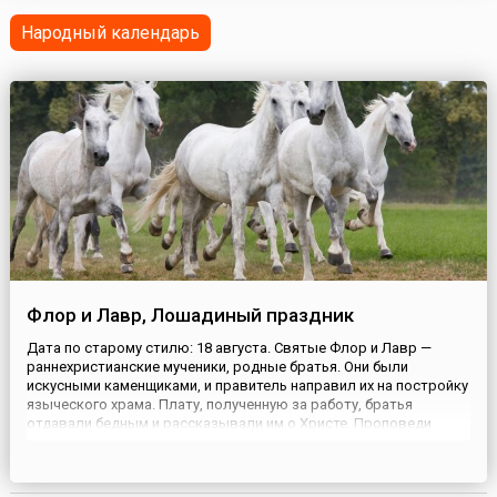
года, о...
Народный календарь
Флор и Лавр, Лошадиный праздник
Дата по старому стилю: 18 августа. Святые Флор и Лавр —
раннехристианские мученики, родные братья. Они были
искусными каменщиками, и правитель направил их на постройку
языческого храма. Плату, полученную за работу, братья
отдавали бедным и рассказывали им о Христе. Проповеди
сопровождались чудесами. Одним из них стало исцеление сына
языческого жреца, после которого и он сам, и его отец
обратились ...