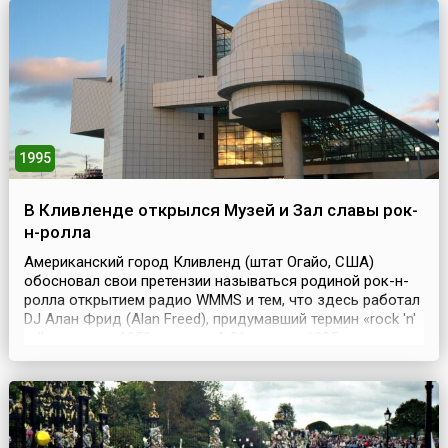
об объединении, нем. Einigungsvertrag). 12 сентября 1990
года в Москве министры иностранных дел Великобр...
1995
В Кливленде открылся Музей и Зал славы рок-
н-ролла
Американский город Кливленд (штат Огайо, США)
обосновал свои претензии называться родиной рок-н-
ролла открытием радио WMMS и тем, что здесь работал
DJ Алан Фрид (Alan Freed), придумавший термин «rock 'n'
roll» в начале 1950-х годов. А 31 августа 1995 года в
Кливленде открылся Музей и Зал славы рок-н-ролла
(англ. Rock and Roll Hall of Fame).Экспозиция Музея рок-
н-ролла посвящена наиболее извест...