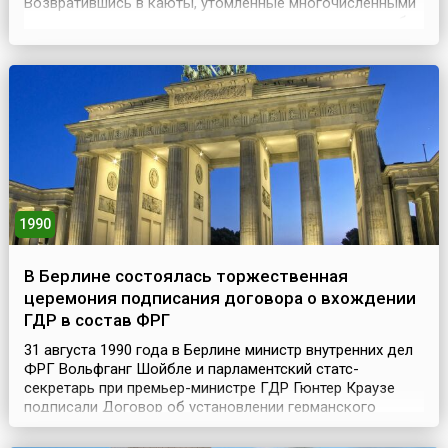
Возвратившись в каюты, утомленные многочисленными
экскурсиями пассажиры открыли иллюминаторы, чтобы
проветрить помещения. В 22 часа корабль отошел от
причала Новороссийска и последовало к выходу из
Цемесской бухты. В это время ему навстречу следовал
из Кан...
1990
В Берлине состоялась торжественная
церемония подписания договора о вхождении
ГДР в состав ФРГ
31 августа 1990 года в Берлине министр внутренних дел
ФРГ Вольфганг Шойбле и парламентский статс-
секретарь при премьер-министре ГДР Гюнтер Краузе
подписали Договор об установлении германского
единства между Федеративной Республикой Германией
и Германской Демократической Республикой (Договор