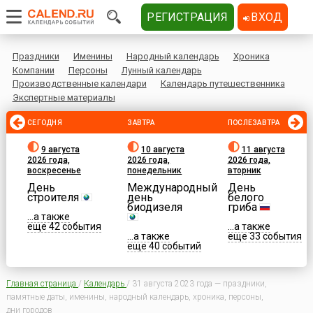
РЕГИСТРАЦИЯ
ВХОД
Праздники
Именины
Народный календарь
Хроника
Компании
Персоны
Лунный календарь
Производственные календари
Календарь путешественника
Экспертные материалы
СЕГОДНЯ
ЗАВТРА
ПОСЛЕЗАВТРА
9 августа
10 августа
11 августа
2026 года,
2026 года,
2026 года,
воскресенье
понедельник
вторник
День
Международный
День
строителя
день
белого
биодизеля
гриба
...а также
еще 42 события
...а также
...а также
еще 33 события
еще 40 событий
Главная страница
/
Календарь
/
31 августа 2023 года — праздники,
памятные даты, именины, народный календарь, хроника, персоны,
дни городов