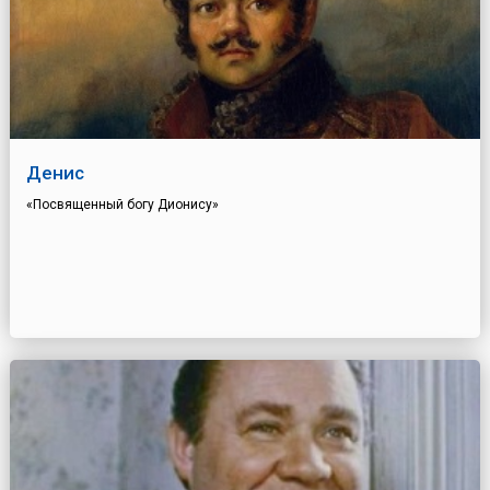
Денис
«Посвященный богу Дионису»