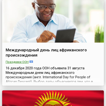
Международный день лиц африканского
происхождения
Праздники ООН
16 декабря 2020 года ООН объявила 31 августа
Международным днем лиц африканского
происхождения (англ. International Day for People of
African Descent). Выбор даты объясняется тем, что в
1920 году в этот день закончился организованный
Маркусом Гарви и его единомышленниками первый
Международный съезд негритянских народов мира.
Итогом той встречи стало принятие Декларации прав
негритянских народов ми...