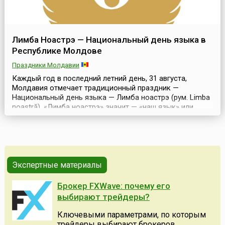
Лимба Ноастрэ — Национальный день языка в
Республике Молдове
Праздники Молдавии
Каждый год в последний летний день, 31 августа,
Молдавия отмечает традиционный праздник —
Национальный день языка — Лимба ноастрэ (рум. Limba
noastră). «Лимба ноастрэ» значит — «наш язык» или
«родной язык», и поводом к учреждению праздника
послужило принятие Закона о придании молдавскому
языку статуса государственного от 31 августа 1989
года. И с тех пор этот день является национальным
праздни...
Экспертные материалы
Брокер FXWave: почему его
выбирают трейдеры?
Ключевыми параметрами, по которым
трейдеры выбирают брокеров,