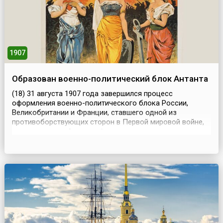
1907
Образован военно-политический блок Антанта
(18) 31 августа 1907 года завершился процесс
оформления военно-политического блока России,
Великобритании и Франции, ставшего одной из
противоборствующих сторон в Первой мировой войне,
известного как Антанта. Формирование военно-
политических альянсов происходило и ранее, но
Франко-прусская война 1870-1871 годов серьёзно
изменила баланс сил в Европе. Победа Пруссии
завершила объединение разрозн...