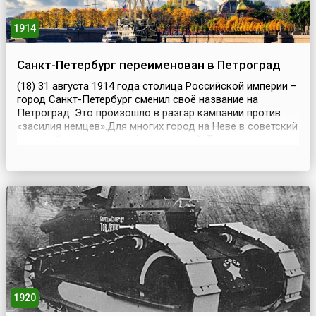
1914
Санкт-Петербург переименован в Петроград
(18) 31 августа 1914 года столица Российской империи –
город Санкт-Петербург сменил своё название на
Петроград. Это произошло в разгар кампании против
«засилия немцев».Для многих город на Неве в советский
период был городом трёх революций. Тогда же частым
было и упоминание о трёх именах, которые город носил
в разное время: Санкт-Петербург (Петербург) –
Петроград – Ленинград. Первая смена наиме...
1920