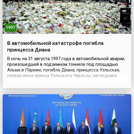
1997
В автомобильной катастрофе погибла
принцесса Диана
В ночь на 31 августа 1997 года в автомобильной аварии,
произошедшей в подземном тоннеле под площадью
Альма в Париже, погибла Диана, принцесса Уэльская,
первая жена принца Уэльского Чарльза, наследника
британского престола. Вместе с принцессой погиб ее
друг Доди аль-Файед. Аль-Файед и водитель Анри Поль
скончались на месте. Диана, доставленная с места
происшествия в больницу Сальпетриер, умерла...