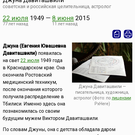
Джуна Давиташвили
советская и российская целительница, астролог
22 июля
1949
—
8 июня
2015
77 лет назад
11 лет назад
Джуна (Евгения Ювашевна
Давиташвили)
появилась
на свет
22 июля
1949 года
в Краснодарском крае. Она
окончила Ростовский
медицинский техникум,
Джуна Давиташвили —
после окончания которого
писательница, художница,
получила распределение в
астролог (Фото: по
лицензии
Тбилиси. Именно здесь она
PxHere)
познакомилась со своим
будущим мужем Виктором Давиташвили.
По словам Джуны, она с детства обладала даром