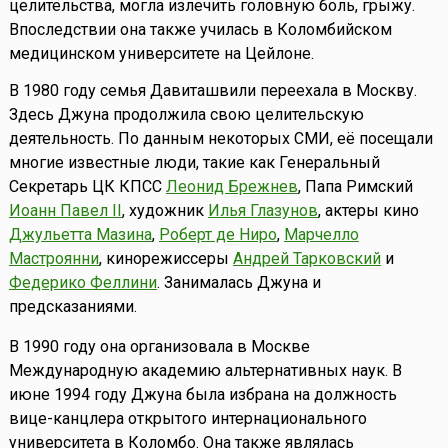
целительства, могла излечить головную боль, грыжу.
Впоследствии она также училась в Коломбийском
медицинском университете на Цейлоне.
В 1980 году семья Давиташвили переехала в Москву.
Здесь Джуна продолжила свою целительскую
деятельность. По данным некоторых СМИ, её посещали
многие известные люди, такие как Генеральный
Секретарь ЦК КПСС
Леонид Брежнев
, Папа Римский
Иоанн Павел II
, художник
Илья Глазунов
, актеры кино
Джульетта Мазина
,
Роберт де Ниро
,
Марчелло
Мастроянни
, кинорежиссеры
Андрей Тарковский
и
Федерико Феллини
. Занималась Джуна и
предсказаниями.
В 1990 году она организовала в Москве
Международную академию альтернативных наук. В
июне 1994 году Джуна была избрана на должность
вице-канцлера открытого интернационального
университета в Коломбо. Она также являлась