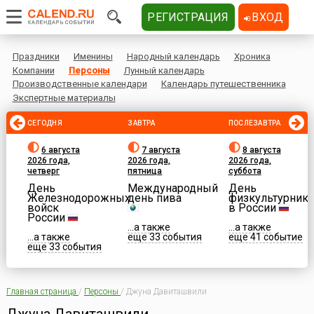
РЕГИСТРАЦИЯ
ВХОД
Праздники
Именины
Народный календарь
Хроника
Компании
Персоны
Лунный календарь
Производственные календари
Календарь путешественника
Экспертные материалы
СЕГОДНЯ
ЗАВТРА
ПОСЛЕЗАВТРА
6 августа
7 августа
8 августа
2026 года,
2026 года,
2026 года,
четверг
пятница
суббота
День
Международный
День
Железнодорожных
день пива
физкультурника
войск
в России
России
...а также
...а также
...а также
еще 33 события
еще 41 событие
еще 33 события
Главная страница
/
Персоны
/
Джуна Давиташвили