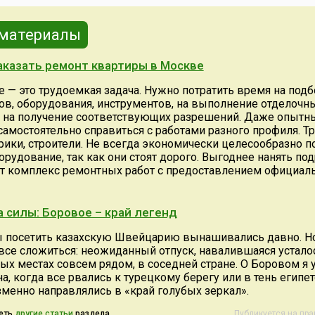
а
установлен в 1999 году
приобрел статус
Правительством
всемирного.Его
796 от
Республики.8 июня 1920
в 2005 году «мит
 материалы
да.Дата
года — день создания
называет себя г
Карельской Трудовой
местных художн
аказать ремонт квартиры в Москве
ем, что
Коммуны (автономного
разместив на ка
 стилю)
областного объединения в
своей мастерск
 — это трудоемкая задача. Нужно потратить время на подб
 царем
составе РСФСР), которая
скульптуру кошк
ов, оборудования, инструментов, на выполнение отделочн
 Указ,
положила начало
получившей имя
 на получение соответствующих разрешений. Даже опытн
о
самоопределению
Матроскина. Ф
 самостоятельно справиться с работами разного профиля. Т
карельского народа.
выбрали неслуча
трики, строители. Не всегда экономически целесообразно п
истемы
Депутаты
случаю...
рудование, так как они стоят дорого. Выгоднее нанять под
...
Законодательного
т комплекс ремонтных работ с предоставлением официал
Собрания...
 силы: Боровое – край легенд
 посетить казахскую Швейцарию вынашивались давно. Н
все сложиться: неожиданный отпуск, навалившаяся устало
ых местах совсем рядом, в соседней стране. О Боровом я у
а, когда все рвались к турецкому берегу или в тень египе
зменно направлялись в «край голубых зеркал».
еть
другие статьи
раздела
Публикуется на пр