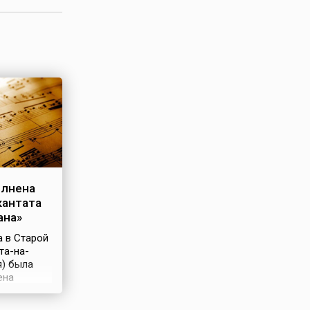
олнена
кантата
ана»
а в Старой
та-на-
я) была
ена
нтата
» (лат.