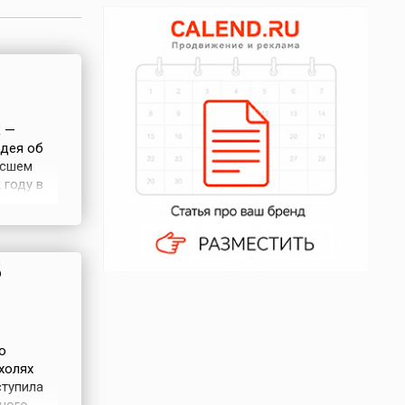
к —
Идея об
ысшем
 году в
ник
е самое
 экологи,
б
о
холях
ступила