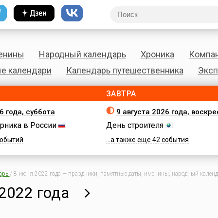
енины
Народный календарь
Хроника
Компа
е календари
Календарь путешественника
Эксп
ЗАВТРА
6 года, суббота
9 августа 2026 года, воскр
рника в России
День строителя
 событий
...а также еще 42 события
арь
/
8 июня 2022 года — праздники, памятные даты, именины, народный календа
2022 года