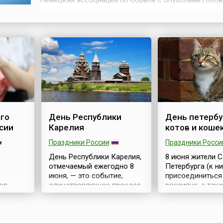
Немецкая ассоциация по борьбе с опухолями голов
мозга. С 2000 года он отмечается ежегодно с целью
повысить осведомленность людей о борьбе с тако
малоизученной формой онкологии и рассказать, о
состоянии, в котором находятся больные. Так...
го
День Республики
День петербу
сии
Карелия
котов и коше
Праздники России
Праздники Росси
День Республики Карелия,
8 июня жители С
отмечаемый ежегодно 8
Петербурга (к н
июня, — это событие,
присоединиться 
ов
олицетворяющее процесс
россияне, а такж
оформления
желающие) отм
 —
государственности
День петербургс
ии
Карелии. Праздник
и кошек, которы