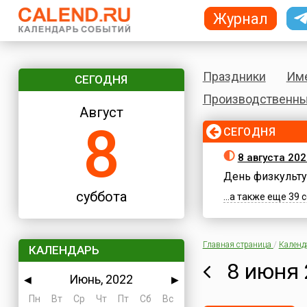
Журнал
Праздники
Им
СЕГОДНЯ
Производственны
Август
8
СЕГОДНЯ
8 августа 202
День физкульту
суббота
...а также еще 39
Главная страница
/
Календ
КАЛЕНДАРЬ
8 июня 
Июнь, 2022
◀
▶
Пн
Вт
Ср
Чт
Пт
Сб
Вс