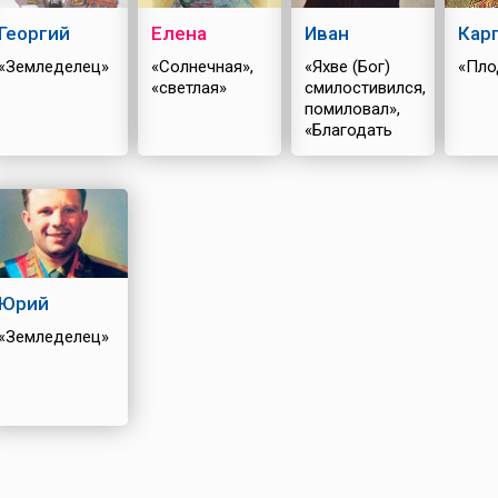
Георгий
Елена
Иван
Кар
«Земледелец»
«Солнечная»,
«Яхве (Бог)
«Пло
«светлая»
смилостивился,
помиловал»,
«Благодать
Божия»
Юрий
«Земледелец»