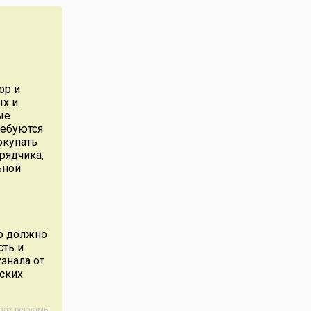
 объявили
ьки» (так
руппа
иков),
рнизе
ой
ор и
и,
ых и
 Тишка
ые
амилию
ребуются
йно: по
окупать
рядчика,
ьной
о должно
сть и
знала от
тских
авах рекламы