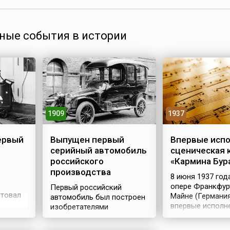
ные события в истории
1909
1937
ервый
Выпущен первый
Впервые исп
серийный автомобиль
сценическая 
российского
«Кармина Бур
производства
8 июня 1937 год
опере Франкфур
Первый российский
нтовал
Майне (Германи
автомобиль был построен
есос,
впервые исполн
изобретателями
wind
сценическая ка
Яковлевым и Фрезе и
и
«Кармина Бурана
продемонстрирован в 1896