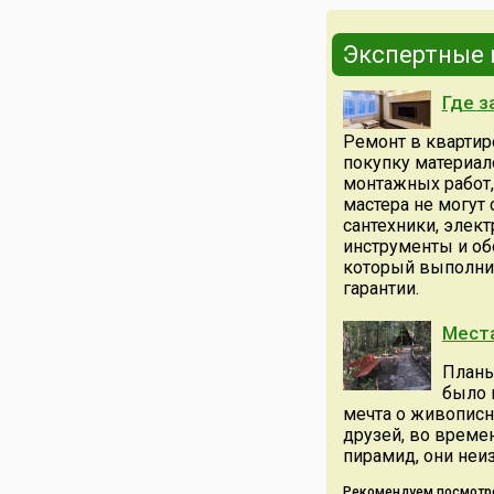
ежегодно 8 июня н
основании Указа
Президента РФ № 1
Экспертные
27 октября 2000 го
для празднования
Где з
выбрана в связи с т
8 июня (по старому
Ремонт в квартире
1701 года в России
покупку материал
Петром I был издан
монтажных работ,
положивший начал
мастера не могут
созданию
сантехники, элек
государственной с
инструменты и обо
социальной защиты 
который выполни
гарантии.
Места
Планы
было 
мечта о живописн
друзей, во времен
пирамид, они неи
Рекомендуем посмотр