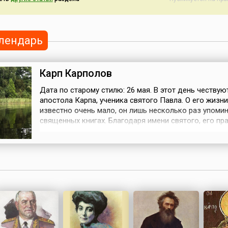
лендарь
Карп Карполов
Дата по старому стилю: 26 мая. В этот день чествую
апостола Карпа, ученика святого Павла. О его жизни
известно очень мало, он лишь несколько раз упомин
священных книгах. Благодаря имени святого, его пр
народе быстро связали с рыболовством. На Руси сч
что на Карпа хорошо ловятся его «тезки» — карпы, 
мужчины дружно выходили на рыбалку.В этот день 
плош...