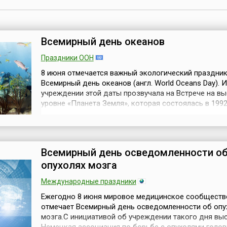
Всемирный день океанов
Праздники ООН
8 июня отмечается важный экологический праздни
Всемирный день океанов (англ. World Oceans Day). 
учреждении этой даты прозвучала на Встрече на в
уровне «Планета Земля», которая состоялась в 1992
Рио-де-Жанейро (Бразилия). C этого времени празд
отмечается ежегодно 8 июня всеми, кто имеет даж
отдаленное отношение к Мировому океану. Сегодня
ихтиологи и сот...
Всемирный день осведомленности о
опухолях мозга
Международные праздники
Ежегодно 8 июня мировое медицинское сообществ
отмечает Всемирный день осведомленности об опу
мозга.С инициативой об учреждении такого дня вы