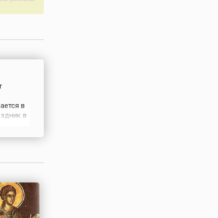
т
ается в
аздник в
италось,
поэтому
горшки и