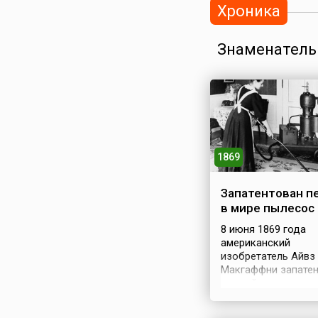
Хроника
Знаменатель
1869
Запатентован п
в мире пылесос
8 июня 1869 года
американский
изобретатель Айвз
Макгаффни запате
первый в мире пыл
названный им Whirl
(«держать в руках 