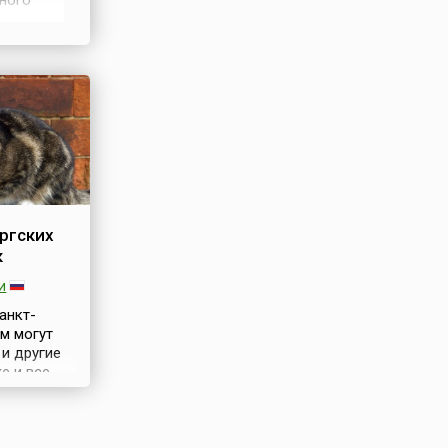
ного
 –
й
ргских
к
и
анкт-
им могут
и другие
е и все
ечают
ких котов
й с годами