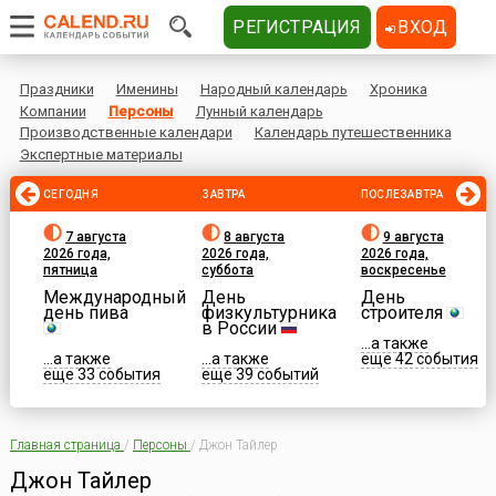
РЕГИСТРАЦИЯ
ВХОД
Праздники
Именины
Народный календарь
Хроника
Компании
Персоны
Лунный календарь
Производственные календари
Календарь путешественника
Экспертные материалы
СЕГОДНЯ
ЗАВТРА
ПОСЛЕЗАВТРА
7 августа
8 августа
9 августа
2026 года,
2026 года,
2026 года,
пятница
суббота
воскресенье
Международный
День
День
день пива
физкультурника
строителя
в России
...а также
...а также
...а также
еще 42 события
еще 33 события
еще 39 событий
Главная страница
/
Персоны
/
Джон Тайлер
Джон Тайлер