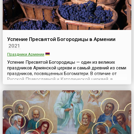
Успение Пресвятой Богородицы в Армении
2021
Праздники Армении
Успение Пресвятой Богородицы — один из великих
праздников Армянской церкви и самый древний из семи
праздников, посвященных Богоматери. В отличие от
Русской Православной и Католической церквей, в
календаре Армянской церкви данный праздник не имеет
фиксированной даты, а является переходящим — он
празднуется в ближайшее к 15 августа воскресенье.Этот
день, посвященный уходу из жизни Богородицы, от...