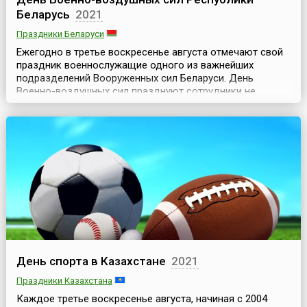
Беларусь
2021
Праздники Беларуси
Ежегодно в третье воскресенье августа отмечают свой
праздник военнослужащие одного из важнейших
подразделений Вооруженных сил Беларуси. День
Военно-воздушных сил празднуют сотрудники не
только ВВС, но и войск противовоздушной обороны
Республики. Этот обычай идет с 2001 года, когда два
вида войск объединили в одно подразделение, цель
которого — защищать населенные пункты и военные
базы Республики о...
День спорта в Казахстане
2021
Праздники Казахстана
Каждое третье воскресенье августа, начиная с 2004