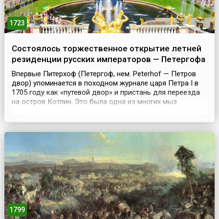
1723
Состоялось торжественное открытие летней
резиденции русских императоров — Петергофа
Впервые Питерхоф (Петергоф, нем. Peterhof — Петров
двор) упоминается в походном журнале царя Петра I в
1705 году как «путевой двор» и пристань для переезда
на остров Котлин. Это была одна из многих мыз
(«попутных светлиц»), построенных по дороге из Санкт-
Петербурга вдоль южного берега Финского залива.
Идея создания на близлежащем берегу Балтийского
моря загородной резиденции, которая по своей ...
1799