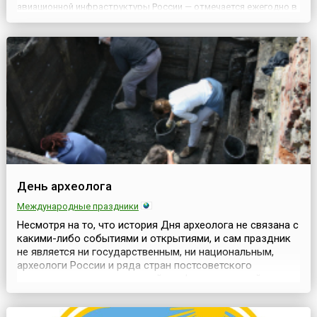
авиационной инфраструктуры России — отмечается ежегодно в
третье воскресенье августа на основании Постановления
Президиума Верховного Совета Российской Федерации № 3564-
1 от 28 сентября 19...
День археолога
Международные праздники
Несмотря на то, что история Дня археолога не связана с
какими-либо событиями и открытиями, и сам праздник
не является ни государственным, ни национальным,
археологи России и ряда стран постсоветского
пространства отмечают свой профессиональный
праздник 15 августа. Существует несколько версий
истории его возникновения. По одной из них, традиция