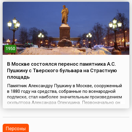
подобного проекта ...
1950
В Москве состоялся перенос памятника А.С.
Пушкину с Тверского бульвара на Страстную
площадь
Памятник Александру Пушкину в Москве, сооруженный
в 1880 году на средства, собранные по всенародной
подписке, стал наиболее значительным произведением
скульптора Александра Опекушина. Первоначально он
стоял вдали от шумной центральной магистрали города
– Тверской улицы, в тихой глубине одноименного
бульвара. Уютная среда, окружавшая монумент, хорошо
гармонировала с камерностью авторского решен...
Персоны