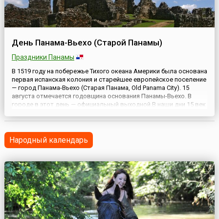
День Панама-Вьехо (Старой Панамы)
Праздники Панамы
В 1519 году на побережье Тихого океана Америки была основана
первая испанская колония и старейшее европейское поселение
— город Панама-Вьехо (Старая Панама, Old Panama City). 15
августа отмечается годовщина основания Панамы-Вьехо. В
городе в этот день — официальный выходной.В наши дни 15 век
напоминает о себе древними руинами разрушенного морскими
пиратами города. Эта историческая часть столи...
Народный календарь