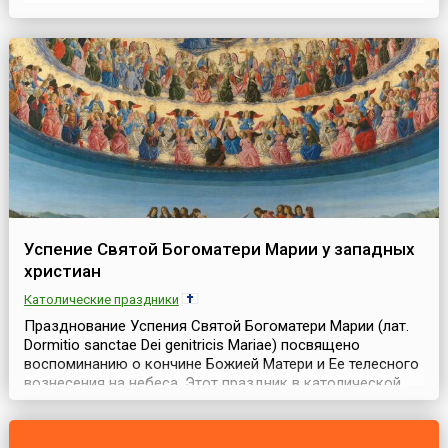
выходной. Многие люди постятся до 15 августа две
недели. Во всех церквях и монастырях Пресвятой
Богоматери проходят пышные торжества. Наиболее ...
Успение Святой Богоматери Марии у западных
христиан
Католические праздники
Празднование Успения Святой Богоматери Марии (лат.
Dormitio sanctae Dei genitricis Mariae) посвящено
воспоминанию о кончине Божией Матери и Ее телесного
вознесения на небеса. Этот праздник в католической
церкви имеет статус торжества (высшая степень в
иерархии католических праздников) и отмечается
ежегодно 15 августа.На Востоке и на Западе он имеет