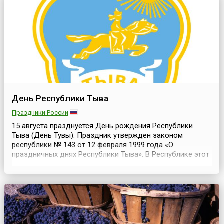
отмечать 15 августа День археолога сложилась в ССС...
День Республики Тыва
Праздники России
15 августа празднуется День рождения Республики
Тыва (День Тувы). Праздник утвержден законом
республики № 143 от 12 февраля 1999 года «О
праздничных днях Республики Тыва». В Республике этот
день является выходным и насыщен праздничными,
торжественными и спортивными мероприятиями. Сразу
скажем о происхождении двойного названия
республики. Тыва — этническое самоназвание коренных
жителей (тувинце...