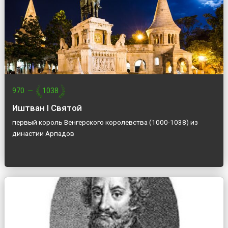
970
—
1038
Иштван I Святой
первый король Венгерского королевства (1000-1038) из
династии Арпадов