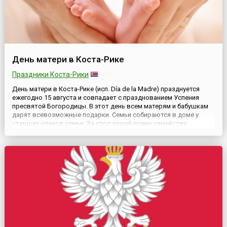
День матери в Коста-Рике
Праздники Коста-Рики
День матери в Коста-Рике (исп. Día de la Madre) празднуется
ежегодно 15 августа и совпадает с празднованием Успения
пресвятой Богородицы. В этот день всем матерям и бабушкам
дарят всевозможные подарки. Семьи собираются в доме у
старших членов семьи. За стол порой всему семейству
поместиться не удается, поэтому садятся, кто где может: кто на
диване, кто на скамейке, а кто и на порожке. Обычная...