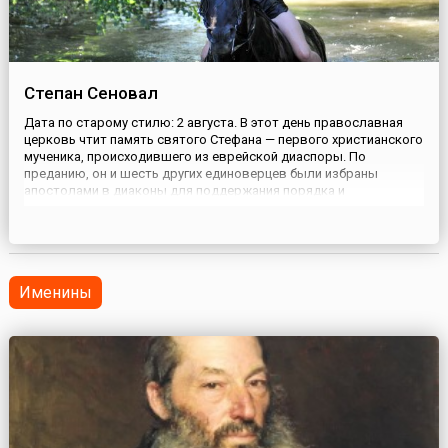
Степан Сеновал
Дата по старому стилю: 2 августа. В этот день православная
церковь чтит память святого Стефана — первого христианского
мученика, происходившего из еврейской диаспоры. По
преданию, он и шесть других единоверцев были избраны
апостолами в диаконы для поддержания порядка и
справедливости при «ежедневном раздаянии
потребностей».Однако деятельность Стефана не
ограничивалась возложенным на него служе...
Именины