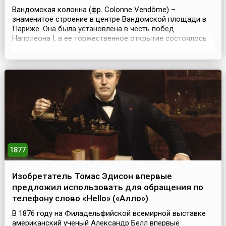
Вандомская колонна (фр. Colonne Vendôme) –
знаменитое строение в центре Вандомской площади в
Париже. Она была установлена в честь побед
Наполеона I, а ее торжественное открытие состоялось
15 августа 1810 года. Высота колонны составляет 44,3
метра, а ее диаметр в среднем – 3,6 метра. Остов
колонны выполнен из камня, который покрыт 425
бронзовыми пластинами, а сама она украшена
винтообразно – по...
1877
Изобретатель Томас Эдисон впервые
предложил использовать для обращения по
телефону слово «Нello» («Алло»)
В 1876 году на Филадельфийской всемирной выставке
американский ученый Александр Белл впервые