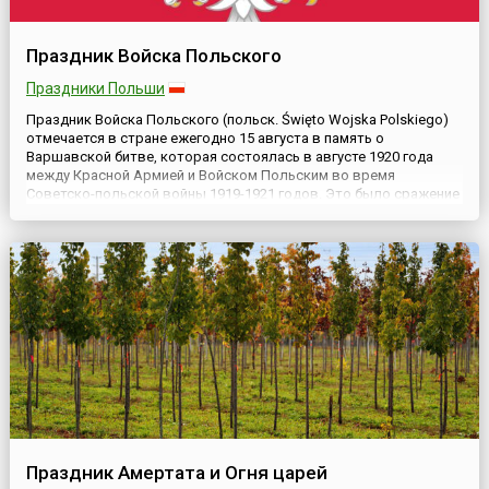
Праздник Войска Польского
Праздники Польши
Праздник Войска Польского (польск. Święto Wojska Polskiego)
отмечается в стране ежегодно 15 августа в память о
Варшавской битве, которая состоялась в августе 1920 года
между Красной Армией и Войском Польским во время
Советско-польской войны 1919-1921 годов. Это было сражение
под Варшавой между войсками Западного фронта Красной
Армии под командованием М. Тухачевского и Польскими
войсками фронто...
Праздник Амертата и Огня царей