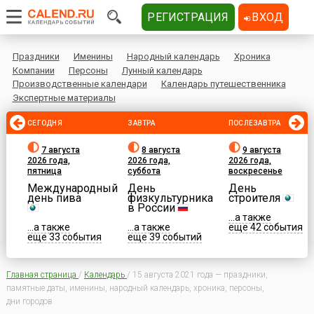
РЕГИСТРАЦИЯ
ВХОД
Праздники
Именины
Народный календарь
Хроника
Компании
Персоны
Лунный календарь
Производственные календари
Календарь путешественника
Экспертные материалы
СЕГОДНЯ
ЗАВТРА
ПОСЛЕЗАВТРА
7 августа
8 августа
9 августа
2026 года,
2026 года,
2026 года,
пятница
суббота
воскресенье
Международный
День
День
день пива
физкультурника
строителя
в России
...а также
...а также
...а также
еще 42 события
еще 33 события
еще 39 событий
Главная страница
/
Календарь
/
15 августа 2021 года — праздники,
памятные даты, именины, народный календарь, хроника, персоны,
дни городов