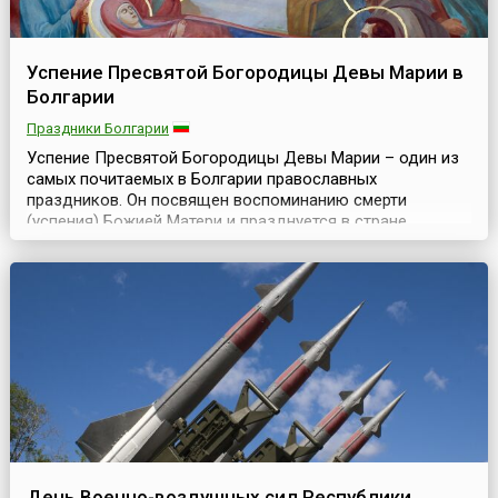
Успение Пресвятой Богородицы Девы Марии в
Болгарии
Праздники Болгарии
Успение Пресвятой Богородицы Девы Марии – один из
самых почитаемых в Болгарии православных
праздников. Он посвящен воспоминанию смерти
(успения) Божией Матери и празднуется в стране
ежегодно 15 августа.В стране много храмов и
монастырей, которые названы именем Пресвятой
Богоматери. Они хорошо знакомы болгарам, которые в
этот день приходят (иногда издалека) в храмы
помолиться, принести дары и п...
День Военно-воздушных сил Республики