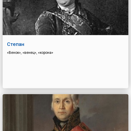
Степан
«Венок», «венец», «корона»