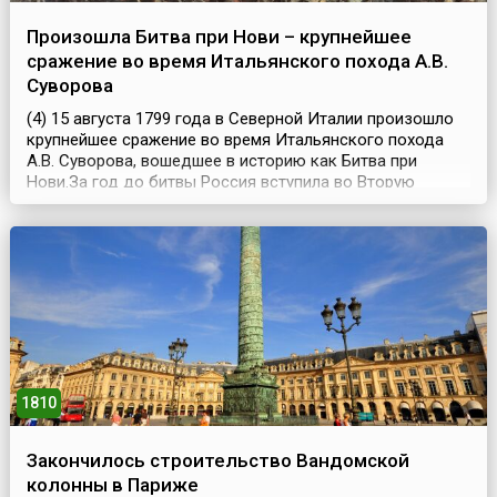
Произошла Битва при Нови – крупнейшее
сражение во время Итальянского похода А.В.
Суворова
(4) 15 августа 1799 года в Северной Италии произошло
крупнейшее сражение во время Итальянского похода
А.В. Суворова, вошедшее в историю как Битва при
Нови.За год до битвы Россия вступила во Вторую
антифранцузскую коалицию. По настоянию английской
стороны (Англия входила в состав этой коалиции)
главнокомандующим союзными русско-австрийскими
войсками был назначен возвращённый из ссылки
Павлом I ...
1810
Закончилось строительство Вандомской
колонны в Париже