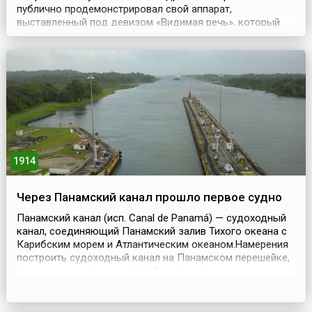
публично продемонстрировал свой аппарат,
выставленный под девизом «Видимая речь», который
вскоре получил название «телефон». Оно было
производным от греческих слов: «теле» («далеко») и
«фоно» («звук»). Изобретение Белла стало сенсацией
выставки после того, как ее почетный гость,
бразильский король дон ...
1914
Через Панамский канал прошло первое судно
Панамский канал (исп. Canal de Panamá) — судоходный
канал, соединяющий Панамский залив Тихого океана с
Карибским морем и Атлантическим океаном.Намерения
построить судоходный канал на Панамском перешейке,
соединяющем Северный и Южный субконтиненты
Американского материка, существовали еще у
средневековых испанских колонизаторов-
конкистадоров. Однако практическое воплощение