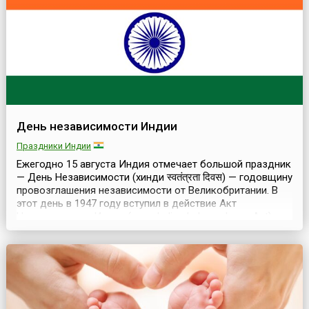
различные названия. Греки называли его «Koime...
День независимости Индии
Праздники Индии
Ежегодно 15 августа Индия отмечает большой праздник
— День Независимости (хинди स्वतंत्रता दिवस) — годовщину
провозглашения независимости от Великобритании. В
этот день в 1947 году вступил в действие Акт
Независимости Индии (англ. Indian Independence Act), и
над стенами Красного форта в Дели первым премьер-
министром страны Джавахарлалом Неру при огромном
стечении народа был поднят трехцветный ...