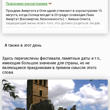
Праздники зороастризма
Праздник Амертата и Огня царей отмечают в зороастризме 15
августа, когда Солнце входит в 23 градус созвездия Льва.
Амертат (Бессмертие, бесконечность) — Амеша-Спента,
защищающий жизнь всего того, что должно родиться: людей,
животных, растений. С ним связано преодоление смерти,
страхов, развитие творческого начала. Как покровитель любви
он охраняет детей в первые семь лет их жизни. Там, где вес...
А также в этот день
Здесь перечислены фестивали, памятные даты и т.п.,
имеющие большое значение для страны, но не
являющиеся праздниками в прямом смысле этого
слова.