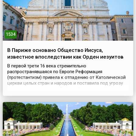
1534
В Париже основано Общество Иисуса,
известное впоследствии как Орден иезуитов
В первой трети 16 века стремительно
распространявшаяся по Европе Реформация
(протестантизм) привела к отпадению от Католической
церкви целых стран и народов и поставила под угрозу
само ее существование. Реакцией на эту опасность
стало возникновение Общества Иисуса, более
известного как монашеский орден иезуитов. Он был
основан бывшим военным, испанским дворянином,
талантливым проповедником Игнатие...