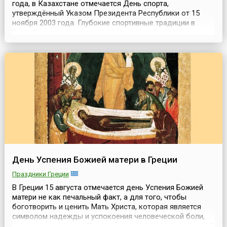
года, в Казахстане отмечается День спорта,
утверждённый Указом Президента Республики от 15
ноября 2003 года. Глубокие спортивные традиции в
Республике зародились ещё в советский период, когда
Казахская ССР дала советскому спорту немало
талантливых спортсменов. Стоит отметить, что
чествование спортсменов в СССР также проходило в
августе, когда к...
День Успения Божией матери в Греции
Праздники Греции
В Греции 15 августа отмечается день Успения Божией
матери не как печальный факт, а для того, чтобы
боготворить и ценить Мать Христа, которая является
символом надежды и успокоения человеческой боли,
матери всего живого.В этот день в стране национальный