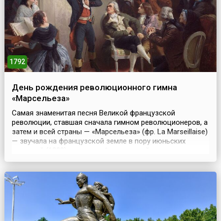
1792
День рождения революционного гимна
«Марсельеза»
Самая знаменитая песня Великой французской
революции, ставшая сначала гимном революционеров, а
затем и всей страны — «Марсельеза» (фр. La Marseillaise)
— звучала на французской земле в пору июньских
волнений (1830), во время Февральской революции
(1848), на баррикадах Парижской коммуны
(1871).Впервые мелодия «Марсельезы» прозвучала на
званом вечере у мэра Страсбурга Фредерика де
Дитриха 26 апр...