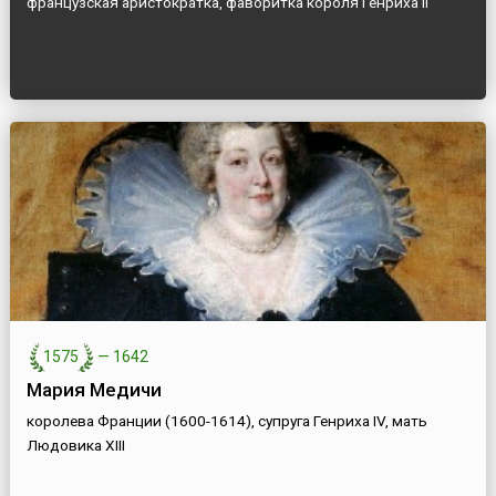
французская аристократка, фаворитка короля Генриха II
1575
—
1642
Мария Медичи
королева Франции (1600-1614), супруга Генриха IV, мать
Людовика XIII