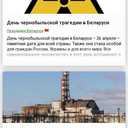
День чернобыльской трагедии в Беларуси
Праздники Беларуси
День чернобыльской трагедии в Беларуси – 26 апреля –
памятная дата для всей страны. Также она стала особой
для граждан России, Украины и для всего мира. Все
цивилизованное человечество в этот день вспоминает о
событиях на Чернобыльской АЭС, о тех, кто, не жалея
жизни и здоровья, встал на борьбу с радиационной
стихией. Историческая справкаЧернобыльская атомная
электростанция, 26 апреля 1986 г...