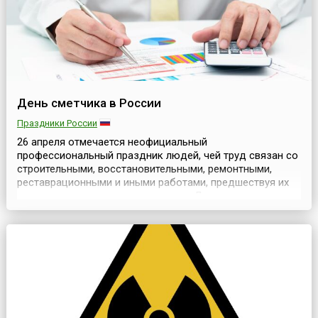
День сметчика в России
Праздники России
26 апреля отмечается неофициальный
профессиональный праздник людей, чей труд связан со
строительными, восстановительными, ремонтными,
реставрационными и иными работами, предшествуя их
непосредственному выполнению – День
сметчика.Выбор дня 26 апреля для этого
профессионально праздника пал на дату принятия
Государственных сметных нормативов (ГЭСН –
государственные элементарные сметные нормы) в 2...