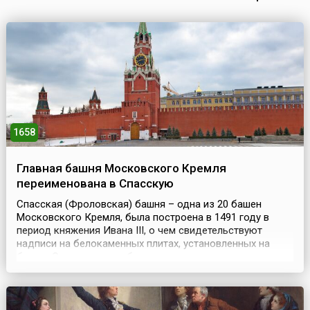
1658
Главная башня Московского Кремля
переименована в Спасскую
Спасская (Фроловская) башня – одна из 20 башен
Московского Кремля, была построена в 1491 году в
период княжения Ивана III, о чем свидетельствуют
надписи на белокаменных плитах, установленных на
башне. Строительство башни положило начало
сооружению восточной линии укреплений Кремля.
Первоначально башня называлась Фроловской по
церкви во имя Святых Фрола и Лавра, куда вела дорога
из Кремля через эти...