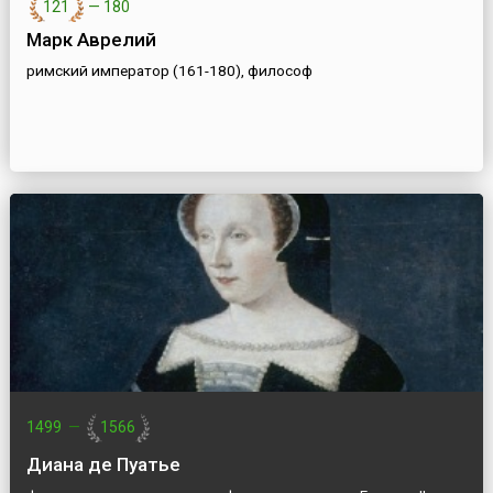
121
—
180
Марк Аврелий
римский император (161-180), философ
1499
—
1566
Диана де Пуатье