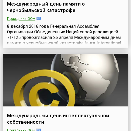
Международный день памяти о
чернобыльской катастрофе
Праздники ООН
8 декабря 2016 года Генеральная Ассамблея
Организации Объединенных Наций своей резолюцией
71/125 провозгласила 26 апреля Международным днем
памяти о чернобыльской катастрофе (англ. International
Chernobyl Disaster Remembrance Day). Генеральная
Ассамблея отметила «ощущаемые до сих пор, три
десятилетия спустя, серьезные долговременные
последствия чернобыльской катастрофы, а также
сохраняющиеся в...
Международный день интеллектуальной
собственности
Праздники ООН