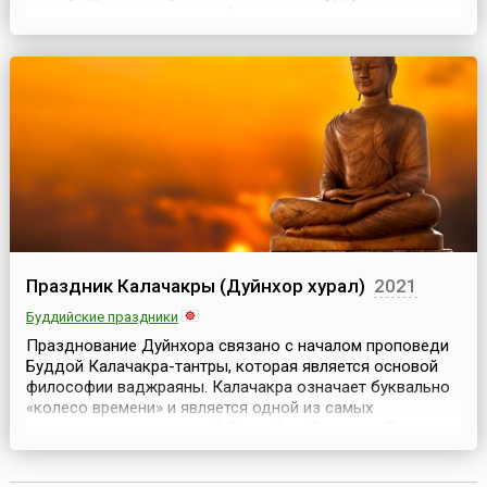
границе», в честь этого события и установлен
сегодняшний праздник. В этой связи, согласно традиции,
с 2007 года организуется ежегодный военный
парад.Охрана Государственной границы является неот...
Праздник Калачакры (Дуйнхор хурал)
2021
Буддийские праздники
Празднование Дуйнхора связано с началом проповеди
Буддой Калачакра-тантры, которая является основой
философии ваджраяны. Калачакра означает буквально
«колесо времени» и является одной из самых
эзотерических концепций буддийской тантры. Главная
цель учения Калачакра-тантры, равно как и любого
другого буддийского учения — достижение состояния