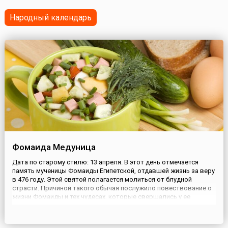
Просветления (состояния Будды), внутренней
реализации...
Народный календарь
Фомаида Медуница
Дата по старому стилю: 13 апреля. В этот день отмечается
память мученицы Фомаиды Египетской, отдавшей жизнь за веру
в 476 году. Этой святой полагается молиться от блудной
страсти. Причиной такого обычая послужило повествование о
жизни Фомаиды и тех чудесах, которые свершались у ее
гроба.На Фомаиду люди отправлялись в лес собирать
медуницу, которую использовали при заваривании чаев и
приготовле...