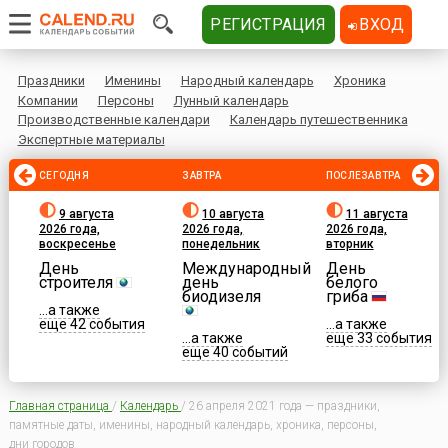
РЕГИСТРАЦИЯ
ВХОД
Праздники
Именины
Народный календарь
Хроника
Компании
Персоны
Лунный календарь
Производственные календари
Календарь путешественника
Экспертные материалы
СЕГОДНЯ
ЗАВТРА
ПОСЛЕЗАВТРА
9 августа
10 августа
11 августа
2026 года,
2026 года,
2026 года,
воскресенье
понедельник
вторник
День
Международный
День
строителя
день
белого
биодизеля
гриба
...а также
еще 42 события
...а также
...а также
еще 33 события
еще 40 событий
Главная страница
/
Календарь
/
26 апреля 2021 года — праздники,
памятные даты, именины, народный календарь, хроника, персоны,
дни городов