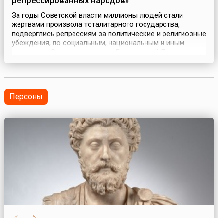
репрессированных народов»
За годы Советской власти миллионы людей стали
жертвами произвола тоталитарного государства,
подверглись репрессиям за политические и религиозные
убеждения, по социальным, национальным и иным
признакам. Всего, по оценкам Генеральной Прокуратуры
РФ, жертвами политических репрессий в Советском
Союзе стали около 32 миллионов человек.Уже в 1930-е
годы в СССР началось массовое выселение целых
народо...
Персоны