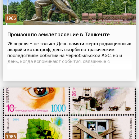
1966
Произошло землетрясение в Ташкенте
26 апреля – не только День памяти жертв радиационных
аварий и катастроф, день скорби по трагическим
последствиям событий на Чернобыльской АЭС, но и
день, когда вспоминают события, связанные с
землетрясением в Ташкенте.Ровно за 20 лет до
чернобыльской аварии в одной из Республик
Советского Союза произошло землетрясение. 26 апреля
1966 года столица Узбекской ССР – город Ташкент рано
утром содрог...
1986