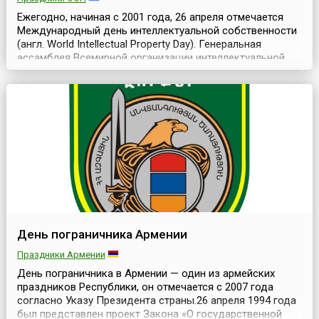
Ежегодно, начиная с 2001 года, 26 апреля отмечается
Международный день интеллектуальной собственности
(англ. World Intellectual Property Day). Генеральная
ассамблея Всемирной организации интеллектуальной
собственности (англ. World Intellectual Property
Organization, WIPO) на заседании в октябре 1999 года,
рассмотрев предложение делегации Китая, приняла
решение об учреждении этого праздника. Пр...
День пограничника Армении
Праздники Армении
День пограничника в Армении — один из армейских
праздников Республики, он отмечается с 2007 года
согласно Указу Президента страны.26 апреля 1994 года
был представлен проект Закона «О государственной