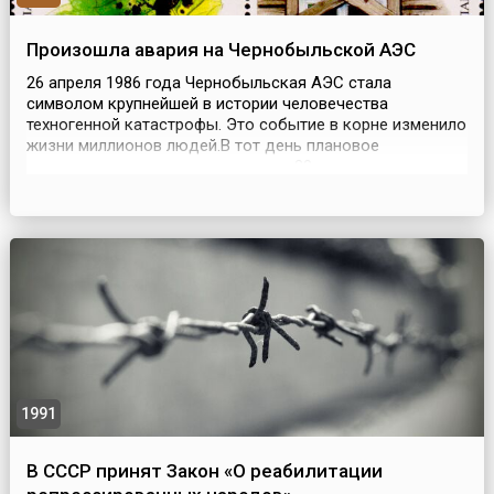
Произошла авария на Чернобыльской АЭС
26 апреля 1986 года Чернобыльская АЭС стала
символом крупнейшей в истории человечества
техногенной катастрофы. Это событие в корне изменило
жизни миллионов людей.В тот день плановое
выключение реактора, длившееся 20 секунд, казалось
обычной проверкой электрооборудования. Однако,
спустя несколько секунд в результате резкого скачка
напряжения на четвертом энергоблоке станции
произошел мощный хим...
1991
В СССР принят Закон «О реабилитации