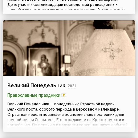
День участников ликвидации последствий радиационных
аварий и катастроф и памяти жертв этих аварий и катастроф —
появилась в официальном календаре российских памятных дат
спустя семь лет после аварии на Чернобыльской АЭС, печально
известной на весь мир. Она была установлена постановлением
Президиума Верховного Совета РФ от 22 апреля 1993 ...
Великий Понедельник
2021
Православные праздники
Великий Понедельник — понедельник Страстной недели
Великого поста, особого периода в церковном календаре.
Страстная неделя посвящена воспоминанию последних дней
земной жизни Спасителя, Его страданиям на Кресте, смерти и
погребению. По величию и важности совершавшихся событий
каждый день Страстной седмицы именуется святым и великим.
Эти освященные дни воспринимаются верующими как