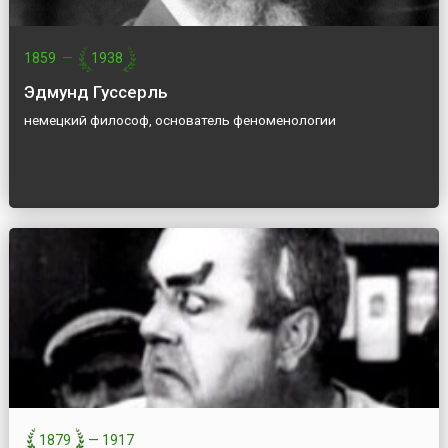
1859
—
1938
Эдмунд Гуссерль
немецкий философ, основатель феноменологии
1879
—
1917