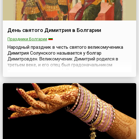
День святого Димитрия в Болгарии
Праздники Болгарии
Народный праздник в честь святого великомученика
Димитрия Солунского называется у болгар
Димитровден. Великомученик Димитрий родился в
третьем веке, и его отец был градоначальником
Солоники (ныне в Греции). После его смерти император
Максимиан Галерий передал этот пост его сыну.
Димитрий был принят жителями Солоники с большой
радостью. Будучи правителем города, он открыто
проповедовал христиан...