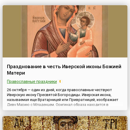
Празднование в честь Иверской иконы Божией
Матери
Православные праздники
26 октября — один из дней, когда православные чествуют
Иверскую икону Пресвятой Богородицы. Иверская икона,
называемая еще Вратарницей или Привратницей, изображает
Деву Марию с Младенцем. Оригинал образа находится в
Иверском монастыре на горе Афон в Греции. Согласно
преданию, икону написал евангелист Лука, сподвижник
апостола Павла.Существует легенда, которая и дала иконе
одно из ее имен....