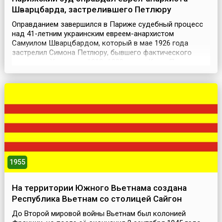
Шварцбарда, застрелившего Петлюру
Оправданием завершился в Париже судебный процесс
над 41-летним украинским евреем-анархистом
Самуилом Шварцбардом, который в мае 1926 года
застрелил Симона Петлюру, бывшего фактического
диктатора Украины в 1918–1920 годах. Как и Петлюра,
Шварцбард оказался в Париже после бурной молодости
– он воевал во Французском легионе (1914–1917) и
большевистской бригаде Котовского (1919–1920). В
Париже ана...
1955
На территории Южного Вьетнама создана
Республика Вьетнам со столицей Сайгон
До Второй мировой войны Вьетнам был колонией