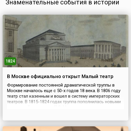
Знаменательные события в истории
1824
В Москве официально открыт Малый театр
Формирование постоянной драматической труппы в
Москве началось еще с 50-х годов 18 века. В 1806 году
театр стал казенным и вошел в систему императорских
театров. В 1815-1824 годах труппа пополнилась новыми
актерами. В нее вошли П.С. Мочалов, а также актеры,
окончившие Московскую театральную школу;
дебютировали приглашенные из провинции М.С. Щепкин,
М.Д. Львова-Синецкая. На протяжении 18 – нача...