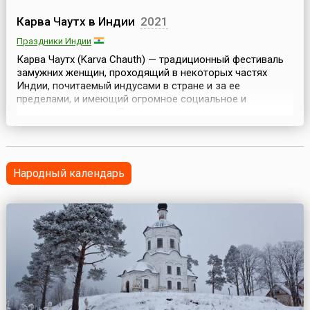
Карва Чаутх в Индии
2021
Праздники Индии
Карва Чаутх (Karva Chauth) — традиционный фестиваль
замужних женщин, проходящий в некоторых частях
Индии, почитаемый индусами в стране и за ее
пределами, и имеющий огромное социальное и
культурное значение.В этот день замужние женщины
соблюдают пост, отказываясь от воды и еды, тем
самым желая мужу долгой и успешной жизни. Данный
ритуал символизирует преданность жен своим мужьям и
готовность и...
Народный календарь