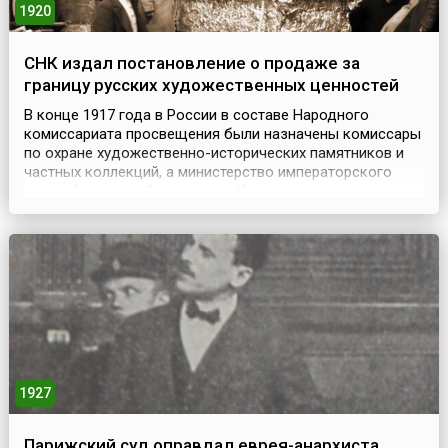
1920
СНК издал постановление о продаже за
границу русских художественных ценностей
В конце 1917 года в России в составе Народного
комиссариата просвещения были назначены комиссары
по охране художественно-исторических памятников и
частных коллекций, а министерство императорского
двора было преобразовано в Комиссариат
исторических имуществ и коллегию по охране
памятников при нем. Были национализированы усадьбы
(в том числе музеи), дворцы и частные коллекции,
имущество религиоз...
1927
Парижский суд оправдал еврея-анархиста