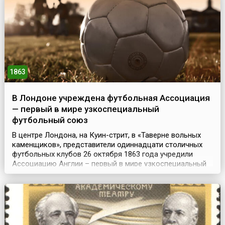
1863
В Лондоне учреждена футбольная Ассоциация
— первый в мире узкоспециальный
футбольный союз
В центре Лондона, на Куин-стрит, в «Таверне вольных
каменщиков», представители одиннадцати столичных
футбольных клубов 26 октября 1863 года учредили
Ассоциацию Англии – первый в мире узкоспециальный
футбольный союз. Собравшиеся футбольные
джентльмены выработали свод правил, состоящий из 13
пунктов, которые были во многом близки к
действующим и поныне. Из отличий с современными
правилами мо...