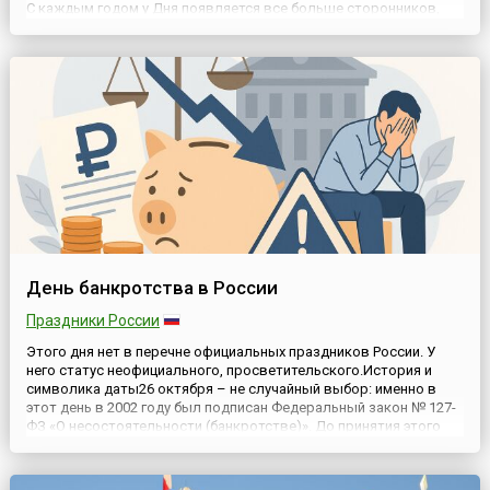
С каждым годом у Дня появляется все больше сторонников,
поэтому сегодня он приобретает все более широкий характер
празднования.Традиции Дня, естественно, «вытекаю...
День банкротства в России
Праздники России
Этого дня нет в перечне официальных праздников России. У
него статус неофициального, просветительского.История и
символика даты26 октября – не случайный выбор: именно в
этот день в 2002 году был подписан Федеральный закон № 127-
ФЗ «О несостоятельности (банкротстве)». До принятия этого
закона регулирование банкротства в стране было
разрозненным и менее системным. С тех пор закон неоднокра...