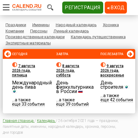
РЕГИСТРАЦИЯ
ВХОД
Праздники
Именины
Народный календарь
Хроника
Компании
Персоны
Лунный календарь
Производственные календари
Календарь путешественника
Экспертные материалы
СЕГОДНЯ
ЗАВТРА
ПОСЛЕЗАВТРА
7 августа
8 августа
9 августа
2026 года,
2026 года,
2026 года,
пятница
суббота
воскресенье
Международный
День
День
день пива
физкультурника
строителя
в России
...а также
...а также
...а также
еще 42 события
еще 33 события
еще 39 событий
Главная страница
/
Календарь
/
26 октября 2021 года — праздники,
памятные даты, именины, народный календарь, хроника, персоны,
дни городов