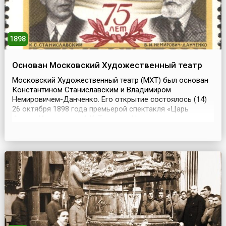
1898
Основан Московский Художественный театр
Московский Художественный театр (МХТ) был основан
Константином Станиславским и Владимиром
Немировичем-Данченко. Его открытие состоялось (14)
26 октября 1898 года премьерой спектакля «Царь
Федор Иоаннович» А.К. Толстого.Началом театра
принято считать встречу Станиславского и Немировича-
Данченко в июне 1897 года в московском ресторане
«Славянский базар», где они обсуждали идею создания
театра. У...