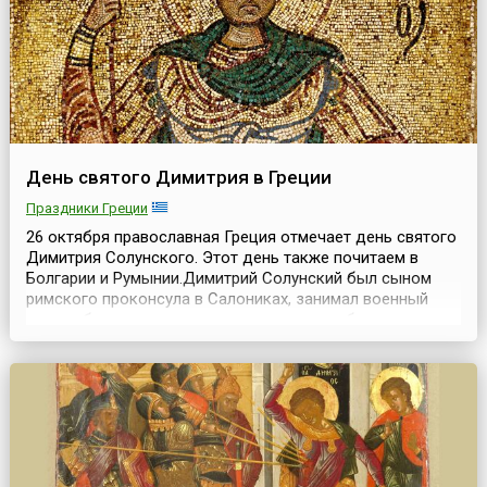
День святого Димитрия в Греции
Праздники Греции
26 октября православная Греция отмечает день святого
Димитрия Солунского. Этот день также почитаем в
Болгарии и Румынии.Димитрий Солунский был сыном
римского проконсула в Салониках, занимал военный
пост — был местным военачальником, в обязанности
которого входило защищать город от набегов
«варваров» и притеснять христиан. Но так как родители
Димитрия были тайными христианами, военачальник сам
...