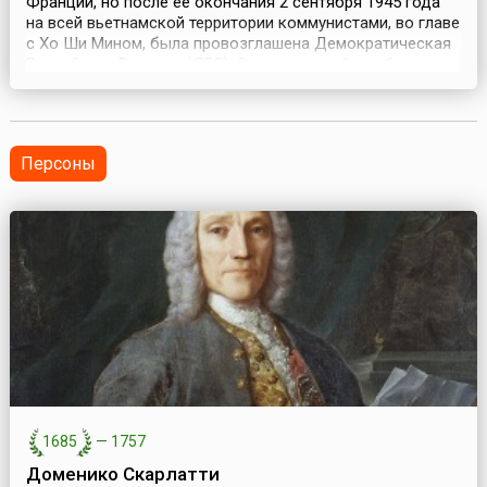
Франции, но после её окончания 2 сентября 1945 года
на всей вьетнамской территории коммунистами, во главе
с Хо Ши Мином, была провозглашена Демократическая
Республика Вьетнам (ДРВ). Однако, не найдя общего
языка с руководством самопровозглашённого
государства и желая вернуть себе как можно большую
часть вьетнамской территории, Франция начала войну
п...
Персоны
1685
—
1757
Доменико Скарлатти