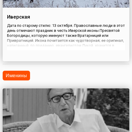
Иверская
Дата по старому стилю: 13 октября. Православные люди в этот
день отмечают праздник в честь Иверской иконы Пресвятой
Богородицы, которую именуют также Вратарницей или
Привратницей. Икона почитается как чудотворная; ее оригинал,
написанный, по преданию, евангелистом Лукой, хранится в
Иверском монастыре на горе Афон, в Греции.Существует такая
легенда об обретении иконы. В 9 веке одна жительница Н...
Именины