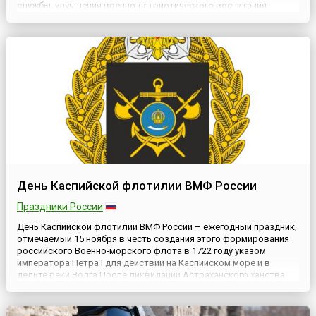
службы, улучшения военно-патриотического воспитания
молодежи. Говоря официальным языком, призывником в
Российской Федерации называют лицо мужского пола, в
возрасте от 18 до 30 лет (до 20...
День Каспийской флотилии ВМФ России
Праздники России
День Каспийской флотилии ВМФ России – ежегодный праздник,
отмечаемый 15 ноября в честь создания этого формирования
российского Военно-морского флота в 1722 году указом
императора Петра I для действий на Каспийском море и в
дельте реки Волга.После ликвидации Астраханского ханства
Иваном Грозным и присоединения Астрахани к Московской
Руси в 16 веке, Россия вышла на берега Каспия. Необходимость
р...