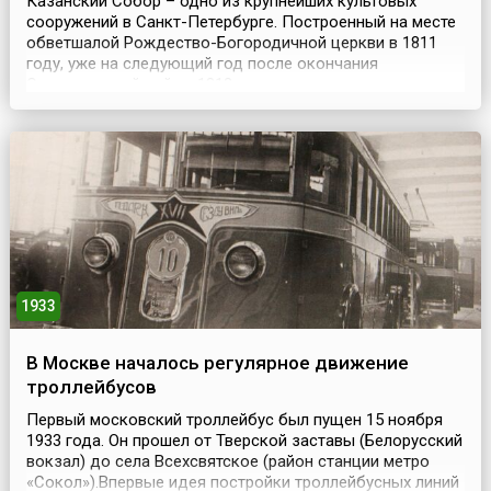
Казанский Собор – одно из крупнейших культовых
сооружений в Санкт-Петербурге. Построенный на месте
обветшалой Рождество-Богородичной церкви в 1811
году, уже на следующий год после окончания
Отечественной войны 1812 года храм стал
своеобразным памятником победы. Здесь же был
похоронен фельдмаршал М.И. Кутузов.С приходом к
власти большевиков, гонения на церковь,
происходившие при советской власт...
1933
В Москве началось регулярное движение
троллейбусов
Первый московский троллейбус был пущен 15 ноября
1933 года. Он прошел от Тверской заставы (Белорусский
вокзал) до села Всехсвятское (район станции метро
«Сокол»).Впервые идея постройки троллейбусных линий