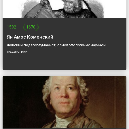
1592
—
1670
Ян Амос Коменский
чешский педагог-гуманист, основоположник научной
педагогики