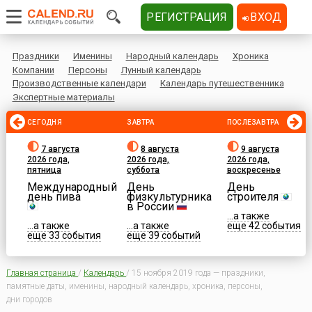
РЕГИСТРАЦИЯ
ВХОД
Праздники
Именины
Народный календарь
Хроника
Компании
Персоны
Лунный календарь
Производственные календари
Календарь путешественника
Экспертные материалы
СЕГОДНЯ
ЗАВТРА
ПОСЛЕЗАВТРА
7 августа
8 августа
9 августа
2026 года,
2026 года,
2026 года,
пятница
суббота
воскресенье
Международный
День
День
день пива
физкультурника
строителя
в России
...а также
...а также
...а также
еще 42 события
еще 33 события
еще 39 событий
Главная страница
/
Календарь
/
15 ноября 2019 года — праздники,
памятные даты, именины, народный календарь, хроника, персоны,
дни городов