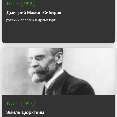
1852
—
1912
Дмитрий Мамин-Сибиряк
русский прозаик и драматург
1858
—
1917
Эмиль Дюркгейм