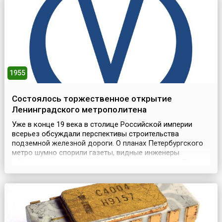
которому было положено 1 октября 1931 года и велось
из студии...
1955
Состоялось торжественное открытие
Ленинградского метрополитена
Уже в конце 19 века в столице Российской империи
всерьез обсуждали перспективы строительства
подземной железной дороги. О планах Петербургского
метро шумно спорили газеты, видные инженеры
обсуждали достоинства и недостатки проектов. Всего
известно о десятке дореволюционных проектов. Но для
строительства тогда не хватало средств. Вновь вопрос
о проектировании подземного метрополитена был
постав...