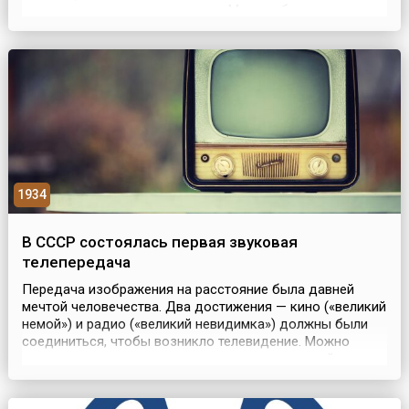
на пригородных направлениях в Москве была высказана
в 1924 году. Вновь она возникла в конце 1932 года.
Тогда советской промышленности было поручено
изготовить два опытных троллейбуса на основ...
1934
В СССР состоялась первая звуковая
телепередача
Передача изображения на расстояние была давней
мечтой человечества. Два достижения — кино («великий
немой») и радио («великий невидимка») должны были
соединиться, чтобы возникло телевидение. Можно
выделить несколько этапов становления российского
телевидения. Первым из них было вещание на
аппаратуре с механической разверткой, начало