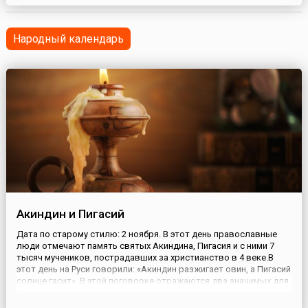
заложил основы будущего влияния Австрии. В 1104 году он
поддержал восстание принца Генриха против его отца
императора Генриха IV, чем обеспечил себе благосклонность
Народный календарь
пр...
Акиндин и Пигасий
Дата по старому стилю: 2 ноября. В этот день православные
люди отмечают память святых Акиндина, Пигасия и с ними 7
тысяч мучеников, пострадавших за христианство в 4 веке.В
этот день на Руси говорили: «Акиндин разжигает овин, а Пигасий
солнце гасит». В этой поговорке отражаются два значимых для
народа явления. Во-первых, убывал световой день,
следовательно, все работы, какие возможно, нужно был...