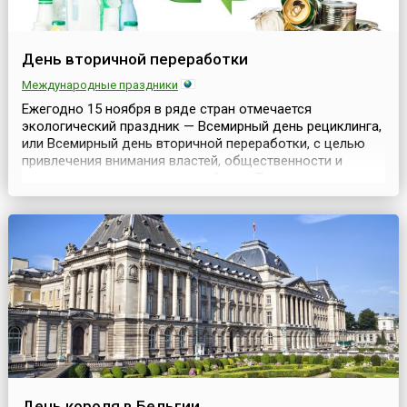
День вторичной переработки
Международные праздники
Ежегодно 15 ноября в ряде стран отмечается
экологический праздник — Всемирный день рециклинга,
или Всемирный день вторичной переработки, с целью
привлечения внимания властей, общественности и
промышленных структур к этой теме.Термин «рециклинг»
(от англ. recycling — переработка) означает повторное
вовлечение отходов обратно в процесс производства.
Вторичной переработке подвергаются промышленны...
День короля в Бельгии