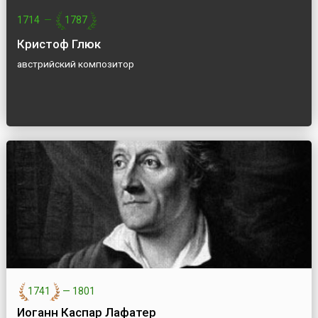
1714
—
1787
Кристоф Глюк
австрийский композитор
1741
—
1801
Иоганн Каспар Лафатер