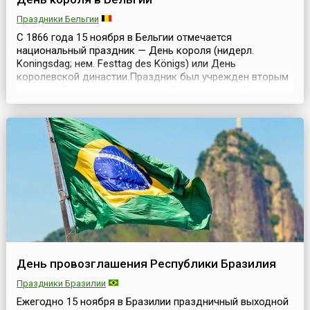
Праздники Бельгии
С 1866 года 15 ноября в Бельгии отмечается
национальный праздник — День короля (нидерл.
Koningsdag; нем. Festtag des Königs) или День
королевской династии.Праздник был учрежден вторым
по счету бельгийским королем Леопольдом II (фр.
Léopold II, 1835—1909). Торжества проводятся в честь
святого Альберта, который считается покровителем
королевской семьи.Этот день символизирует единство
бельгий...
День провозглашения Республики Бразилия
Праздники Бразилии
Ежегодно 15 ноября в Бразилии праздничный выходной