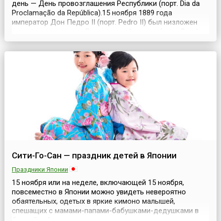
день — День провозглашения Республики (порт. Dia da
Proclamação da República).15 ноября 1889 года
император Дон Педро II (порт. Pedro II) был низложен
военными, а маршал Деодору да Фонсека (порт. Deodoro
da Fonseca) провозгласил республику — Соединенные
Штаты Бразилии (порт. República dos Estados Unidos do
Brasil), и он же стал сначала главой ...
Сити-Го-Сан — праздник детей в Японии
Праздники Японии
15 ноября или на неделе, включающей 15 ноября,
повсеместно в Японии можно увидеть невероятно
обаятельных, одетых в яркие кимоно малышей,
спешащих с мамами-папами-бабушками-дедушками в
ближайший храм, потому что в эти дни отмечается