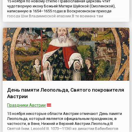
15 ноября по новому стилю Православная церковь чтит
чудотворную икону Божьей Матери Шуйской (Смоленской),
написанную в 1654–1655 годах в Воскресенском приходе
города Шуи Владимирской епархии.В те времена там
свирепствовала, не ослабевая, моровая язва. Население
города в этой беде прибегало к молитве, прося у Господа
милости. Один благочестивый прихожанин Воскресенской
церкви посоветовал своим ...
День памяти Леопольда, Святого покровителя
Австрии
Праздники Австрии
15 ноября некоторые области Австрии отмечают День памяти
Леопольда, который является официальным праздником, в
частности, в Вене, Нижней и Верхней Австрии.Леопольд III
Святой (нем. Leopold III, 1073—1136) из династии Бабенбергов