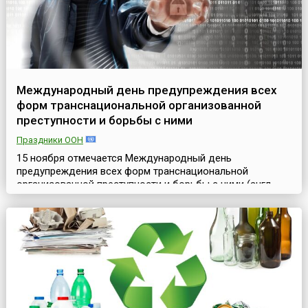
Международный день предупреждения всех
форм транснациональной организованной
преступности и борьбы с ними
Праздники ООН
15 ноября отмечается Международный день
предупреждения всех форм транснациональной
организованной преступности и борьбы с ними (англ.
International Day for the Prevention of and Fight against All
Forms of Transnational Organized Crime) – дата,
учреждённая Генеральной Ассамблеей ООН резолюцией
A/RES/78/267 в 2024 году. Цель дня – привлечение
внимание к угрозам, которые несут транснациональные
прест...