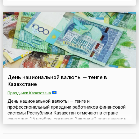
любимый всеми старинный японский праздник Сити-Го-
Сан (яп. 七五三). Перевод названия невероятно прост:
Сити — это семь, Го — это пять, Сан — это три.Этот
детский праз...
День национальной валюты — тенге в
Казахстане
Праздники Казахстана
День национальной валюты — тенге и
профессиональный праздник работников финансовой
системы Республики Казахстан отмечают в стране
ежегодно 15 ноября, согласно Закону «О праздниках в
Республике Казахстан».Казахстанский тенге (казах.
Қазақстан теңгесі) — национальная валюта Казахстана.
На купюрах и монетах принято обозначение «тенге»