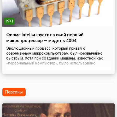
1971
Фирма Intel выпустила свой первый
микропроцессор — модель 4004
Эволюционный процесс, который привел к
современным микрокомпьютерам, был чрезвычайно
быстрым. Хотя при создании машины, известной как
«персональный компьютер», было использовано
большое число открытий и изобретений, следует
упомянуть событие, ставшее важнейшей вехой в истории
науки. Микропроцессор Intel® 4004, появившийся 15
ноября 1971 года, начал революцию в электронике,
изменившую мир.До 40...
Персоны