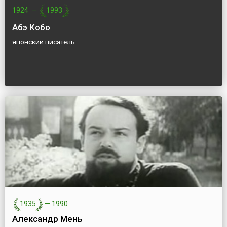
1924
—
1993
Абэ Кобо
японский писатель
1935
—
1990
Александр Мень