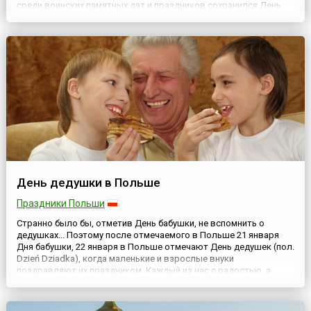
среди воинских памятных дат и праздников сохранился День
авиации войск ПВО, отмечаемый ежегодно 22 января. Приказ об
учреждении праздника был подписан ещё в 1996 году глав...
День дедушки в Польше
Праздники Польши
Странно было бы, отметив День бабушки, не вспомнить о
дедушках... Поэтому после отмечаемого в Польше 21 января
Дня бабушки, 22 января в Польше отмечают День дедушек (пол.
Dzień Dziadka), когда маленькие и взрослые внуки
поздравляют их праздником. Каждый из нас с радостью, а
порой и с грустью вспоминает прекрасные дни, проведенные с
дедушкой или бабушкой. Ведь именно они украшали наше
детст...