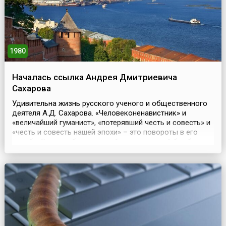
1980
Началась ссылка Андрея Дмитриевича
Сахарова
Удивительна жизнь русского ученого и общественного
деятеля А.Д. Сахарова. «Человеконенавистник» и
«величайший гуманист», «потерявший честь и совесть» и
«честь и совесть нашей эпохи» – это повороты в его
судьбе. За разработку первой термоядерной бомбы на
него посыпались награды (избрание академиком,
Сталинская премия, звание Героя Социалистического
труда, причем за свою жизнь он получил его три...