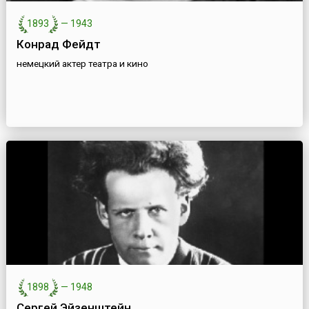
1893
—
1943
Конрад Фейдт
немецкий актер театра и кино
1898
—
1948
Сергей Эйзенштейн