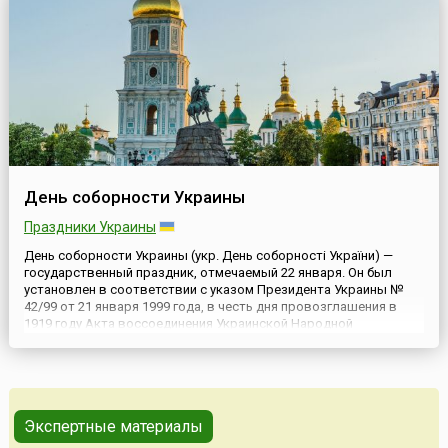
День соборности Украины
Праздники Украины
День соборности Украины (укр. День соборності України) —
государственный праздник, отмечаемый 22 января. Он был
установлен в соответствии с указом Президента Украины №
42/99 от 21 января 1999 года, в честь дня провозглашения в
1919 году Акта воссоединения Украинской Народной
Республики (УНР) и Западно-Украинской Народной Республики
(ЗУНР) в единое украинское государство.В январе 1918 года
была...
Экспертные материалы