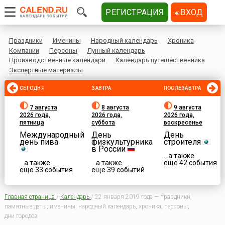
РЕГИСТРАЦИЯ
ВХОД
Праздники
Именины
Народный календарь
Хроника
Компании
Персоны
Лунный календарь
Производственные календари
Календарь путешественника
Экспертные материалы
СЕГОДНЯ
ЗАВТРА
ПОСЛЕЗАВТРА
7 августа
8 августа
9 августа
2026 года,
2026 года,
2026 года,
пятница
суббота
воскресенье
Международный
День
День
день пива
физкультурника
строителя
в России
...а также
...а также
...а также
еще 42 события
еще 33 события
еще 39 событий
Главная страница
/
Календарь
/
22 января 2019 года — праздники,
памятные даты, именины, народный календарь, хроника, персоны,
дни городов