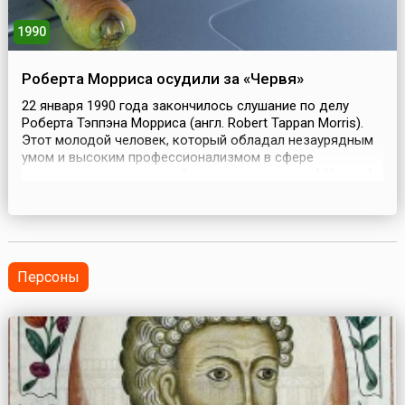
1990
Роберта Морриса осудили за «Червя»
22 января 1990 года закончилось слушание по делу
Роберта Тэппэна Морриса (англ. Robert Tappan Morris).
Этот молодой человек, который обладал незаурядным
умом и высоким профессионализмом в сфере
компьютерных технологий, создал программу («Червь»),
способную воспроизводиться самостоятельно по
серверам электронной почты. «Червь» буквально
заблокировал более чем на сутки тысячи компьютеров
Америки...
Персоны