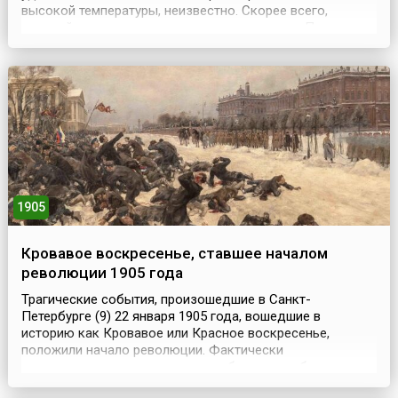
высокой температуры, неизвестно. Скорее всего,
древний человек узнал это во время пожара. При
благоприятных условиях зерна кукурузы могут
сохраняться очень долго. Свидетельством этому
являются зерна, найденные археологами в захоронениях
в Перу. Их возраст пре...
1905
Кровавое воскресенье, ставшее началом
революции 1905 года
Трагические события, произошедшие в Санкт-
Петербурге (9) 22 января 1905 года, вошедшие в
историю как Кровавое или Красное воскресенье,
положили начало революции. Фактически
спланированное восстание петербургских рабочих
сначала выглядело безобидным шествием с прошением