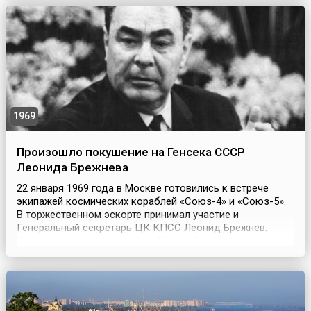
к царю. Празднично одетые люди шли с ликованием к
Зимнему дворцу и свято верили в праведность
мероприятия и мирный исход. Они несл...
1969
Произошло покушение на Генсека СССР
Леонида Брежнева
22 января 1969 года в Москве готовились к встрече
экипажей космических кораблей «Союз-4» и «Союз-5».
В торжественном эскорте принимал участие и
Генеральный секретарь ЦК КПСС Леонид Брежнев.
Велась прямая трансляция с Красной площади.
Неожиданно эфир был прерван. Только через день
ТАСС сообщил о покушении на космонавтов. Но никто в
стране не сомневался — стреляли в Брежнева.Что же
случилось...