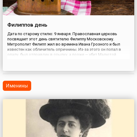
Филиппов день
Дата по старому стилю: 9 января. Православная церковь
посвящает этот день святителю Филиппу Московскому.
Митрополит Филипп жил во времена Ивана Грозного и был
известен как обличитель опричнины. Из-за этого он попал в
опалу, был отправлен в ссылку, а позже — убит Малютой
Скуратовым.На Руси Филиппов день считался днем
хозяйственных забот. За время праздников таких дел обычно
накапливалось множес...
Именины