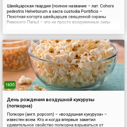
Швейцарская гвардия (полное название – лат. Cohors
pedestris Helvetiorum a sacra custodia Pontificis –
Пехотная когорта швейцарцев священной охраны
Римского Папы) – это не просто вооруженные силы
Ватикана, а одна из старейших армий мира,
сохранившихся до наших дней, и самая маленькая армия
на планете. Они – знаменитые швейцарские гвардейцы
Ватикана, которых увековечили в своих произведениях
Мольер...
1630
День рождения воздушной кукурузы
(попкорна)
Попкорн (англ. popcorn) – «воздушная кукуруза» –
известен всем. Кто и когда впервые заметил
удивительное свойство попкорна взрываться от