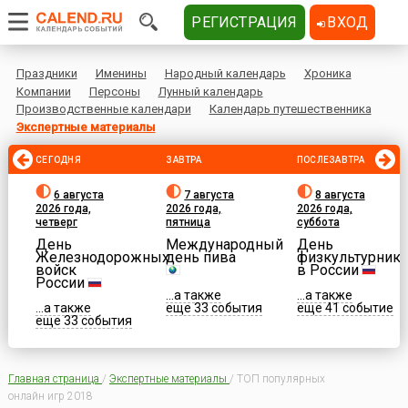
РЕГИСТРАЦИЯ
ВХОД
Праздники
Именины
Народный календарь
Хроника
Компании
Персоны
Лунный календарь
Производственные календари
Календарь путешественника
Экспертные материалы
СЕГОДНЯ
ЗАВТРА
ПОСЛЕЗАВТРА
6 августа
7 августа
8 августа
2026 года,
2026 года,
2026 года,
четверг
пятница
суббота
День
Международный
День
Железнодорожных
день пива
физкультурника
войск
в России
России
...а также
...а также
...а также
еще 33 события
еще 41 событие
еще 33 события
Главная страница
/
Экспертные материалы
/
ТОП популярных
онлайн игр 2018