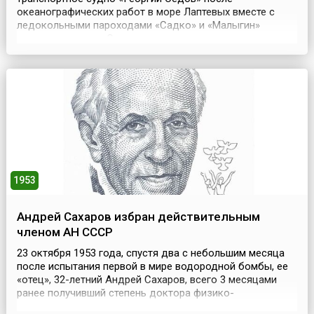
океанографических работ в море Лаптевых вместе с
ледокольными пароходами «Садко» и «Малыгин»
возвращалось по Северному морскому пути в
Архангельск. Путь им преградили многолетние льды, и
пароходы оказались зажатыми во льдах западнее
Новосибирских островов. Три вмерзшие в лед судна,
палатки на льду образовали цел...
1953
Андрей Сахаров избран действительным
членом АН СССР
23 октября 1953 года, спустя два с небольшим месяца
после испытания первой в мире водородной бомбы, ее
«отец», 32-летний Андрей Сахаров, всего 3 месяцами
ранее получивший степень доктора физико-
математических наук, миновав «ступеньку» члена-