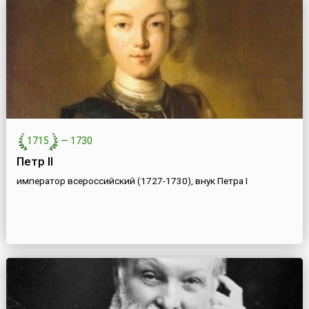
1715
—
1730
Петр II
император всероссийский (1727-1730), внук Петра I