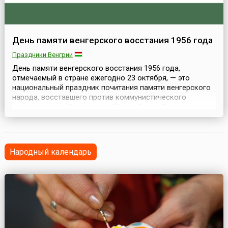
День памяти венгерского восстания 1956 года
Праздники Венгрии
День памяти венгерского восстания 1956 года,
отмечаемый в стране ежегодно 23 октября, — это
национальный праздник почитания памяти венгерского
народа, восставшего против коммунистического
правительства. Кроме того, 23 октября — День
провозглашения Венгерской республики (1989 год).В
1956 году в Венгерской народной республике начались
волнения населения, недовольного политическими
репрессиями и ...
Народный календарь