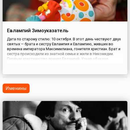
Евлампий Зимоуказатель
Дата по старому стилю: 10 октября. В этот день чествуют двух
святых — брата и сестру Евлампия и Евлампию, живших во
времена императора Максимилиана, гонителя христиан. Брат и
сестра происходили из знатной семьи и жили в Никомидии.
Первым христианство принял Евлампий. Узнав об указе
императора о том, что город должен быть избавлен от
христиан, юноша посмеялся над безумным распоряжением. Его
тотчас ...
Именины