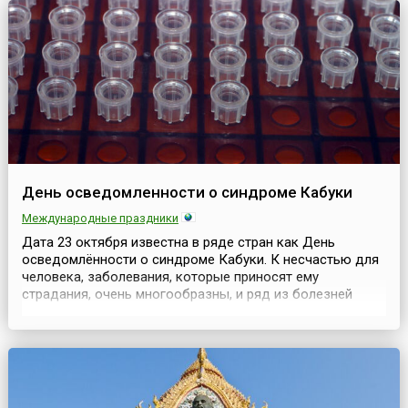
свои студенческие врем...
День осведомленности о синдроме Кабуки
Международные праздники
Дата 23 октября известна в ряде стран как День
осведомлённости о синдроме Кабуки. К несчастью для
человека, заболевания, которые приносят ему
страдания, очень многообразны, и ряд из болезней
известен лишь узкому кругу специалистов и людям,
столкнувшимся с болезнью.В настоящее время
практически каждый человек знает хоть что-то о вирусе
гриппа, ОРВИ, пневмонии, COVID-19 и других болезнях, с
кото...