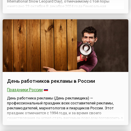
International Snow Leopard Day), отмечаемому с той поры
ежегодно 23 октября.В декабре 2024 года Генеральная
Ассамблея ООН, признавая, что ирбис является важной частью
горных экосистем, которые «играют чрезвычайно важную роль
в обеспе...
День работников рекламы в России
Праздники России
День работника рекламы (День рекламщика) —
профессиональный праздник всех составителей рекламы,
рекламодателей, маркетологов и пиарщиков России. Этот
праздник отмечается с 1994 года, и за время своего
существования он успел стать весомым поводом поговорить о
том, какое место в нашей жизни занимает реклама. Считается,
что инициатором Дня выступил Алан Ардасенов, который в