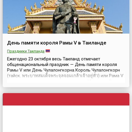
День памяти короля Рамы V в Таиланде
Праздники Таиланда
Ежегодно 23 октября весь Таиланд отмечает
общенациональный праздник — День памяти короля
Рамы V или День Чулалонгкорна.Король Чулалонгкорн
(тайск. พระบาทสมเด็จพระจุลจอมเกล้าเจ้าอยู่หัว) или Рама V
унаследовал трон своего отца короля Монгкута. Он
родился 20 сентября 1853 года и был первым сыном
Королевы Рампхай Рамампирон (Тхепсириндры) и 9-ым
выжившим сыном короля Монгкута. Король Рама V
вступ...