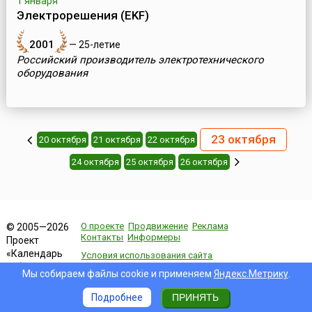
1 января
Электрорешения (EKF)
2001
— 25-летие
Российский производитель электротехнического
оборудования
23 октября
20 октября
21 октября
22 октября
24 октября
25 октября
26 октября
О проекте
Продвижение
Реклама
© 2005—2026
Контакты
Информеры
Проект
«Календарь
Условия использования сайта
событий»
Пользовательское соглашение
Мы собираем файлы cookie и применяем
Яндекс.Метрику
.
Политика конфиденциальности
Подробнее
ПРИНЯТЬ