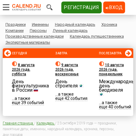
РЕГИСТРАЦИЯ
ВХОД
Праздники
Именины
Народный календарь
Хроника
Компании
Персоны
Лунный календарь
Производственные календари
Календарь путешественника
Экспертные материалы
СЕГОДНЯ
ЗАВТРА
ПОСЛЕЗАВТРА
8 августа
9 августа
10 августа
2026 года,
2026 года,
2026 года,
суббота
воскресенье
понедельник
День
День
Международны
физкультурника
строителя
день
в России
биодизеля
...а также
...а также
еще 42 события
еще 39 событий
...а также
еще 40 событий
Главная страница
/
Календарь
/
23 октября 2019 года — праздники,
памятные даты, именины, народный календарь, хроника, персоны,
дни городов