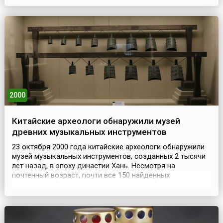
корреспондента, был сразу избран действительным
членом Академии Наук СССР. Кандидатуру Сахарова
поддержали научные руководители ядерной программы
Игорь Кур...
2000
Китайские археологи обнаружили музей
древних музыкальных инструментов
23 октября 2000 года китайские археологи обнаружили
музей музыкальных инструментов, созданных 2 тысячи
лет назад, в эпоху династии Хань. Несмотря на
почтенный возраст, почти все 150 найденных
экспонатов были в хорошем состоянии. А самые
древние музыкальные инструменты, найденные на
территории Китая, датируются радиоуглеродным
методом 5-4 тысячелетиями до н.э. Это разного рода
свистульки и кост...