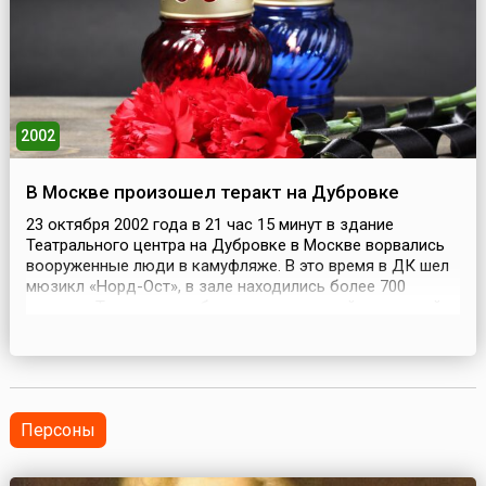
2002
В Москве произошел теракт на Дубровке
23 октября 2002 года в 21 час 15 минут в здание
Театрального центра на Дубровке в Москве ворвались
вооруженные люди в камуфляже. В это время в ДК шел
мюзикл «Норд-Ост», в зале находились более 700
человек. Террористы объявили всех людей – зрителей и
работников театра – заложниками и начали минировать
здание. В 10 часов вечера стало известно, что здание
театра захватил отряд чеченских боевиков ...
Персоны