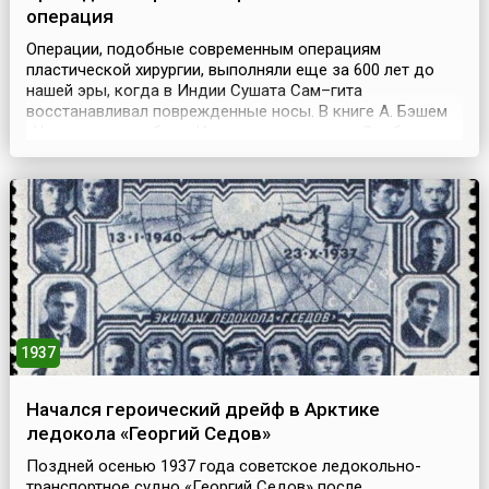
операция
Операции, подобные современным операциям
пластической хирургии, выполняли еще за 600 лет до
нашей эры, когда в Индии Сушата Сам–гита
восстанавливал поврежденные носы. В книге А. Бэшем
«Чудо, которым была Индия» отмечалось: «Особого
внимания заслуживают пластические операции древних
индийских врачей – они умели восстанавливать носы,
уши и губы, потерянные или искалеченные в бою или по
приговору суд...
1937
Начался героический дрейф в Арктике
ледокола «Георгий Седов»
Поздней осенью 1937 года советское ледокольно-
транспортное судно «Георгий Седов» после